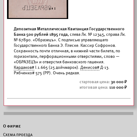
Депозитная Металлическая Квитанция Государственного
Банка 500 рублей 1895 года,
слева Лк. № 12345, справа Лк.
№ 67890. «Образецъ». С подписью управляющего
Государственного Банка Э. Плеске. Кассир Софронов.
Сохранность почти отличная, в нижней части билета, по
горизонтали, перфорационными отверстиями, слово —
«ОБРАЗЕЦЪ» и отверстия банковского гашения.
Кардаков#
I.1.665 (25 дойчмарок).
Денисов#
Д-13.
Рябченко# 575 (РР). Очень редкая.
30 000
110 000
О фирме
Схема проезда