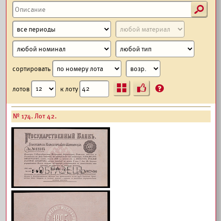
s
сортировать
Ъ
?
лотов
к лоту
№ 174. Лот 42.