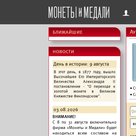
f
ближайшие
Ау
новости
День в истории: 9 августа
В этот день, в 1877 году, вышло
Высочайшее Его Императорского
Величества Александра II
постановление - "О переходе к
• 
золотой монете в Великом
• С
Княжестве Финляндском".
03.08.2026
ВНИМАНИЕ!
C 8 по 31 августа включительно
фирма «Монеты и Медали» будет
находиться всем составом на
со