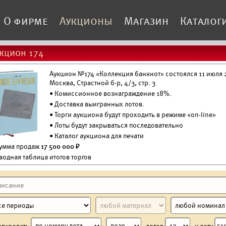
О фирме
Аукционы
Магазин
Каталог
кцион 174
Аукцион №174 «Коллекция банкнот» состоялся 11 июля 2
Москва, Страстной б-р, 4/3, стр. 3
• Комиссионное вознаграждение 18%.
•
Доставка выигранных лотов.
• Торги аукциона будут проходить в режиме «on-line»
• Лоты будут закрываться последовательно
•
Каталог аукциона для печати
Сумма продаж
17 500 000 ₽
водная таблица итогов торгов
ртировать
лотов
к лоту