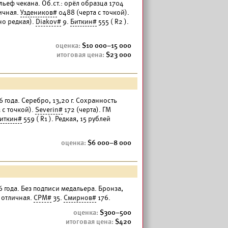
льеф чекана. Об.ст.: орёл образца 1704
личная.
Уздеников#
0488 (черта с точкой).
но редкая).
Diakov#
9.
Биткин#
555 ( R2 ).
10 000–15 000
23 000
6 года. Серебро, 13,20 г. Сохранность
 с точкой).
Severin#
172 (черта). ГМ
иткин#
559 ( R1 ). Редкая, 15 рублей
6 000–8 000
 года. Без подписи медальера. Бронза,
 отличная.
СРМ#
35.
Смирнов#
176.
300–500
420