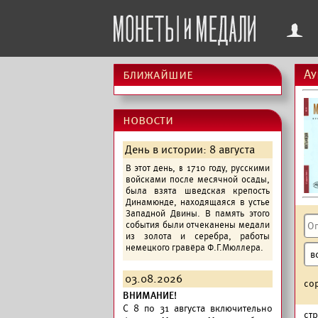
f
ближайшие
Ау
новости
День в истории: 8 августа
В этот день, в 1710 году, русскими
войсками после месячной осады,
была взята шведская крепость
Динамюнде, находящаяся в устье
Западной Двины. В память этого
события были отчеканены медали
из золота и серебра, работы
немецкого гравёра Ф.Г.Мюллера.
03.08.2026
со
ВНИМАНИЕ!
C 8 по 31 августа включительно
ст