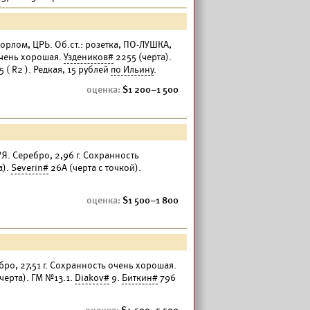
 орлом, ЦРЬ. Об.ст.: розетка, ПО-ЛУШКА,
 очень хорошая.
Уздеников#
2255 (черта).
 ( R2 ). Редкая, 15 рублей
по Ильину
.
1 200–1 500
?Я. Серебро, 2,96 г. Сохранность
а).
Severin#
26А (черта с точкой).
1 500–1 800
ебро, 27,51 г. Сохранность очень хорошая.
черта). ГМ №13.1.
Diakov#
9.
Биткин#
796