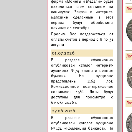
фирма «Монеты и Медали» будет
находиться всем составом на
Лот
каникулах. Заказы в интернет-
магазине сделанные в этот
период будут обработаны
начиная с 1 сентября.
Просим Вас воздержаться от
оплаты счетов в период с 8 по 31
августа.
01.07.2026
Лот
В разделе «Аукционы»
опубликован
каталог интернет-
аукциона №74 «Боны и ценные
бумаги».
На аукционе
представлены 1164 лот.
Комиссионное вознаграждение
составляет 15%. Лоты будут
доступны для просмотра с
6 июkя 2026 г.
Лот
27.06.2026
В разделе «Аукционы»
опубликован
каталог аукциона
№174 «Коллекция банкнот».
На