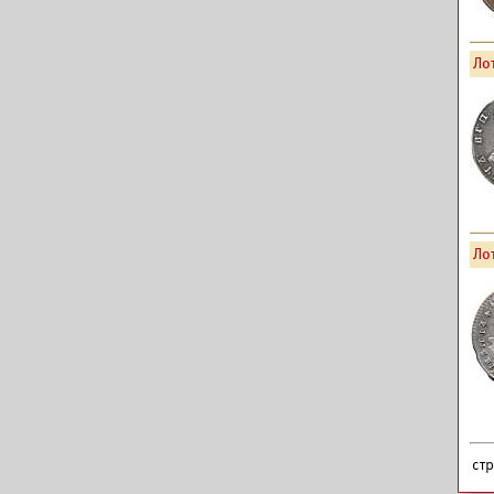
Лот
Лот
ст