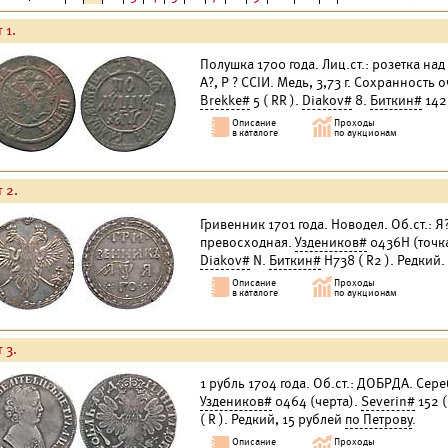
 1.
Полушка 1700 года. Лиц.ст.: розетка над
А?, Р ? ССIИ. Медь, 3,73 г. Сохранность
Brekke#
5 ( RR ).
Diakov#
8.
Биткин#
1425
 2.
Гривенник 1701 года. Новодел. Об.ст.: Я
превосходная.
Уздеников#
0436Н (точк
Diakov#
N.
Биткин#
Н738 ( R2 ). Редкий.
 3.
1 рубль 1704 года. Об.ст.: ДОБРДА. Сер
Уздеников#
0464 (черта).
Severin#
152 (
( R ). Редкий, 15 рублей
по Петрову
.