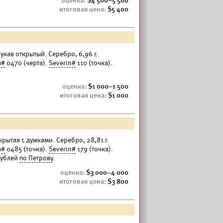
4 500–5 500
5 400
укав открытый. Серебро, 6,96 г.
в#
0470 (черта).
Severin#
110 (точка).
1 000–1 500
1 000
акрытая с дужками. Серебро, 28,81 г.
в#
0485 (точка).
Severin#
179 (точка).
 рублей
по Петрову
.
3 000–4 000
3 800