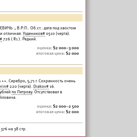
ВИЧЬ :, В:Р:П:. Об.ст.: дата под хвостом
ти отличная.
Уздеников#
0510 (черта).
#
726 ( R1 ). Редкий.
2 000–3 000
2 000
Ь ++. Серебро, 5,71 г. Сохранность очень
erin#
220 (черта).
Diakov#
16.
рублей
по Петрову
. Отсутствовал в
йловича.
2 000–2 500
2 000
376 на 38 стр.