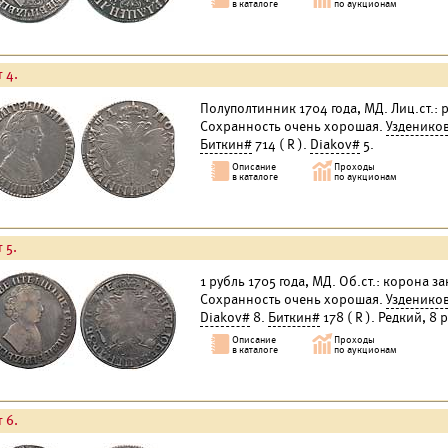
 4.
Полуполтинник 1704 года, МД. Лиц.ст.: р
Сохранность очень хорошая.
Узденико
Биткин#
714 ( R ).
Diakov#
5.
 5.
1 рубль 1705 года, МД. Об.ст.: корона з
Сохранность очень хорошая.
Узденико
Diakov#
8.
Биткин#
178 ( R ). Редкий, 8
 6.