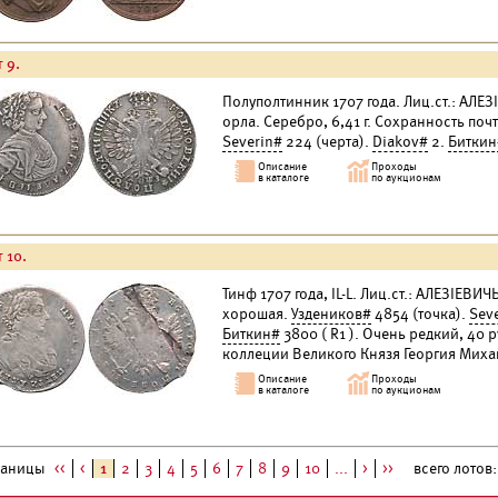
 9.
Полуполтинник 1707 года. Лиц.ст.: АЛЕЗIЕ
орла. Серебро, 6,41 г. Сохранность поч
Severin#
224 (черта).
Diakov#
2.
Биткин
 10.
Тинф 1707 года, IL-L. Лиц.ст.: АЛЕЗIЕВИЧ
хорошая.
Уздеников#
4854 (точка).
Sev
Биткин#
3800 ( R1 ). Очень редкий, 40 
коллеции Великого Князя Георгия Миха
раницы
<<
<
1
2
3
4
5
6
7
8
9
10
...
>
>>
всего лотов: 