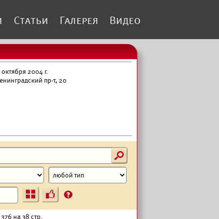
и
Статьи
Галерея
Видео
октября 2004 г.
енинградский пр-т, 20
s
Ъ
?
376 на 38 стр.