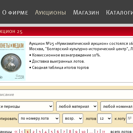
О фирме
Аукционы
Магазин
Каталог
кцион 25
Аукцион №25 «Нумизматический аукцион» состоялся 16 
Москва, "Болгарский культурно-исторический центр", Л
• Комиссионное вознаграждение 10%.
•
Доставка выигранных лотов.
• Сводная таблица итогов торгов
ртировать
лотов
к лоту
раницы
<<
<
1
2
3
4
5
6
7
8
9
10
...
>
>>
всего лотов: 