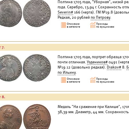
Полтина 1705 года, "Уборная", низкй ре
года. Серебро, 13,94 г. Сохранность от
Severin#
166 (черта). ГМ №19.8 (доволь
Редкая, 20 рублей
по Петрову
.
 7.
Полтина 1705 года, портрет образца 170
почти отличная.
Уздеников#
0491 (черта
№19.12 (довольно редкая).
Diakov#
8.
Б
по Ильину
.
 8.
Медаль "На сражение при Калише", 1706
38,39 мм. Диаметр, 44 мм. Сохранность