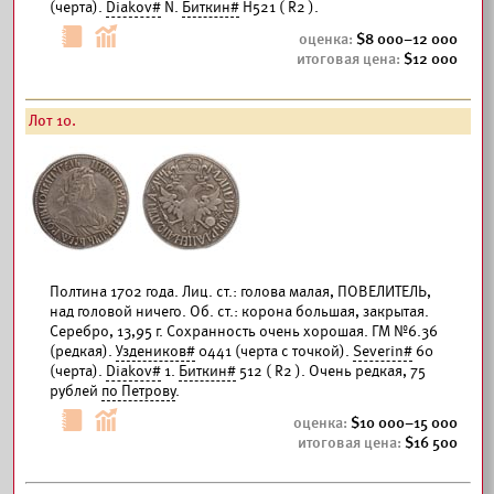
(черта).
Diakov#
N.
Биткин#
Н521 ( R2 ).
8 000–12 000
12 000
Лот 10.
Полтина 1702 года. Лиц. ст.: голова малая, ПОВЕЛИТЕЛЬ,
над головой ничего. Об. ст.: корона большая, закрытая.
Серебро, 13,95 г. Сохранность очень хорошая. ГМ №6.36
(редкая).
Уздеников#
0441 (черта с точкой).
Severin#
60
(черта).
Diakov#
1.
Биткин#
512 ( R2 ). Очень редкая, 75
рублей
по Петрову
.
10 000–15 000
16 500