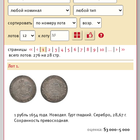
сортировать
Ъ
?
лотов
к лоту
страницы
<<
<
1
2
3
4
5
6
7
8
9
10
...
>
>>
всего лотов: 276 на 28 стр.
Лот 1.
1 рубль 1654 года. Новодел. Гурт гладкий. Серебро, 28,67 г.
Сохранность превосходная.
3 000–5 000