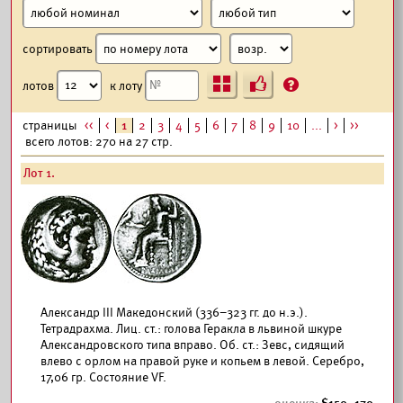
сортировать
Ъ
?
лотов
к лоту
страницы
<<
<
1
2
3
4
5
6
7
8
9
10
...
>
>>
всего лотов: 270 на 27 стр.
Лот 1.
Александр III Македонский (336–323 гг. до н.э.).
Тетрадрахма. Лиц. ст.: голова Геракла в львиной шкуре
Александровского типа вправо. Об. ст.: Зевс, сидящий
влево с орлом на правой руке и копьем в левой. Серебро,
17,06 гр. Состояние VF.