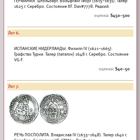
ГЕРМАНИЯ. Штольберг. Вольфганг Георг (1615–1631). Талер
1625 г. Серебро. Состояние XF. Dav#7778. Редкий.
450–500
Лот 6.
ИСПАНСКИЕ НИДЕРЛАНДЫ. Филипп IV (1621–1665).
Графство Турне. Талер (патагон) 1648 г. Серебро. Состояние
VG-F.
40–50
Лот 7.
РЕЧЬ ПОСПОЛИТА. Владислав IV (1633–1648). Талер 1640 г.