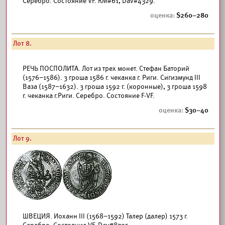
Серебро. Состояние VF. КМ#61, Dav#4329.
260–280
Лот 8.
РЕЧЬ ПОСПОЛИТА. Лот из трех монет. Стефан Баторий
(1576–1586). 3 гроша 1586 г. чеканка г. Риги. Сигизмунд III
Ваза (1587–1632). 3 гроша 1592 г. (коронные), 3 гроша 1598
г. чеканка г.Риги. Серебро. Состояние F-VF.
30–40
Лот 9.
ШВЕЦИЯ. Иоханн III (1568–1592) Талер (далер) 1573 г.