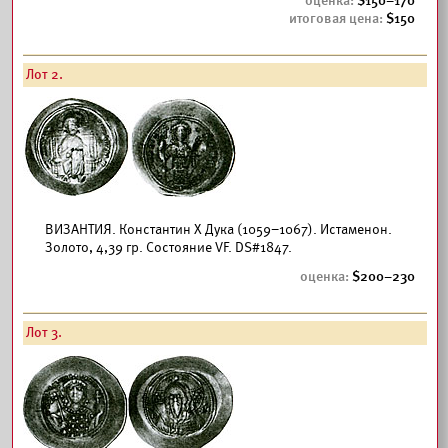
150–170
150
Лот 2.
ВИЗАНТИЯ. Константин X Дука (1059–1067). Истаменон.
Золото, 4,39 гр. Coстояние VF. DS#1847.
200–230
Лот 3.