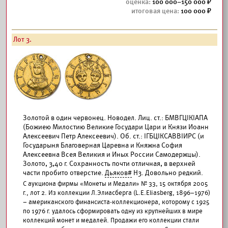
100 000–150 000
100 000
Лот 3.
Золотой в один червонец. Новодел. Лиц. ст.: БМВГЦIКIАПА
(Божиею Милостию Великие Государи Цари и Князи Иоанн
Алексеевич Петр Алексеевич). Об. ст.: IГБЦIКСАВВIИРС (и
Государыня Благоверная Царевна и Княжна София
Алексеевна Всея Великия и Иных России Самодержцы).
Золото, 3,40 г. Сохранность почти отличная, в верхней
части пробито отверстие.
Дьяков#
Н3. Довольно редкий.
С аукциона фирмы «Монеты и Медали» № 33, 15 октября 2005
г., лот 2. Из коллекции Л.Элиасберга (L.E.Eliasberg, 1896–1976)
– американского финансиста-коллекционера, которому с 1925
по 1976 г. удалось сформировать одну из крупнейших в мире
коллекций монет и медалей. Продажи его коллекции стали