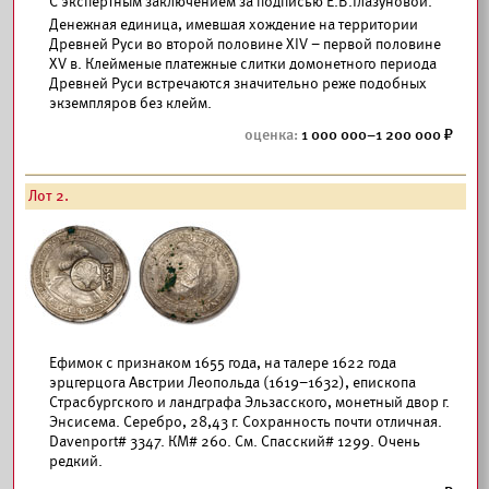
С экспертным заключением за подписью Е.В.Глазуновой.
Денежная единица, имевшая хождение на территории
Древней Руси во второй половине ХIV – первой половине
XV в. Клейменые платежные слитки домонетного периода
Древней Руси встречаются значительно реже подобных
экземпляров без клейм.
1 000 000–1 200 000
Лот 2.
Ефимок с признаком 1655 года, на талере 1622 года
эрцгерцога Австрии Леопольда (1619–1632), епископа
Страсбургского и ландграфа Эльзасского, монетный двор г.
Энсисема. Серебро, 28,43 г. Сохранность почти отличная.
Davenport# 3347. КМ# 260. См. Спасский# 1299. Очень
редкий.