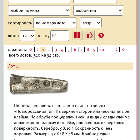
сортировать
Ъ
?
лотов
к лоту
страницы
<<
<
1
2
3
4
5
6
7
8
9
10
...
>
>>
всего лотов: 340 на 34 стр.
Лот 1.
Полтина, половина платежного слитка - гривны.
«Новгородский» тип. На верхней стороне нанесены четыре
клейма. На обрубе процарапан знак, и видны следы клейма
аналогичного одному из клейм, нанесенных на верхнюю
поверхность. Серебро, 98,10 г. Сохранность очень
хорошая. Размеры 57 Х 18 Х 18 мм. Крайне редкая.