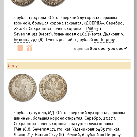
1 рубль 1704 года. Об. ст.: верхний луч креста державы
тройной, большая корона закрытая, «ДОБРДА». Серебро,
28,08 г. Сохранность очень хорошая.
ГМ#
13.1.
Severin#
152 (черта).
Уздеников#
0464 (черта).
Дьяков#
9.
Биткин#
797 (R). Очень редкий, 15 рублей
по Петрову
.
800 000–900 000
Лот 7.
1 рубль 1705 года, МД. Об. ст.: верхний луч креста державы
длинный, большая корона открытая. Серебро, 27,27 г.
Сохранность очень хорошая, на гурте следы оправы.
ГМ#
18.8.
Severin#
174 (точка).
Уздеников#
0485 (точка).
Дьяков#
7.
Биткин#
177 (R). Редкий, 6 рублей
по Петрову
.