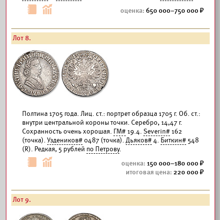
650 000–750 000
Лот 8.
Полтина 1705 года. Лиц. ст.: портрет образца 1705 г. Об. ст.:
внутри центральной короны точки. Серебро, 14,47 г.
Сохранность очень хорошая.
ГМ#
19.4.
Severin#
162
(точка).
Уздеников#
0487 (точка).
Дьяков#
4.
Биткин#
548
(R). Редкая, 5 рублей
по Петрову
.
150 000–180 000
220 000
Лот 9.