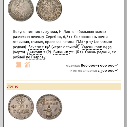
Полуполтинник 1705 года, Н. Лиц. ст.: большая голова
разделяет легенду. Серебро, 6,81 г. Сохранность почти
отличная, темная, красивая патина.
ГМ#
19.17 (довольно
редкая).
Severin#
158 (черта с точкой).
Уздеников#
0495
(черта).
Дьяков#
2 (R).
Биткин#
721 (R2). Очень редкий, 20
рублей
по Петрову
.
800 000–1 000 000
1 300 000
Лот 10.