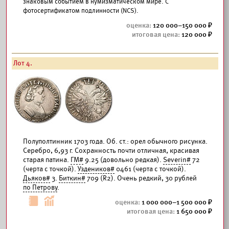
знаковым событием в нумизматическом мире. С
фотосертификатом подлинности (NCS).
120 000–150 000
120 000
Лот 4.
Полуполтинник 1703 года. Об. ст.: орел обычного рисунка.
Серебро, 6,93 г. Сохранность почти отличная, красивая
старая патина.
ГМ#
9.25 (довольно редкая).
Severin#
72
(черта с точкой).
Уздеников#
0461 (черта с точкой).
Дьяков#
3.
Биткин#
709 (R2). Очень редкий, 30 рублей
по Петрову
.
1 000 000–1 500 000
1 650 000