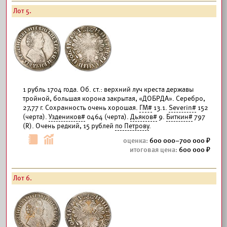
Лот 5.
1 рубль 1704 года. Об. ст.: верхний луч креста державы
тройной, большая корона закрытая, «ДОБРДА». Серебро,
27,77 г. Сохранность очень хорошая.
ГМ#
13.1.
Severin#
152
(черта).
Уздеников#
0464 (черта).
Дьяков#
9.
Биткин#
797
(R). Очень редкий, 15 рублей
по Петрову
.
600 000–700 000
600 000
Лот 6.