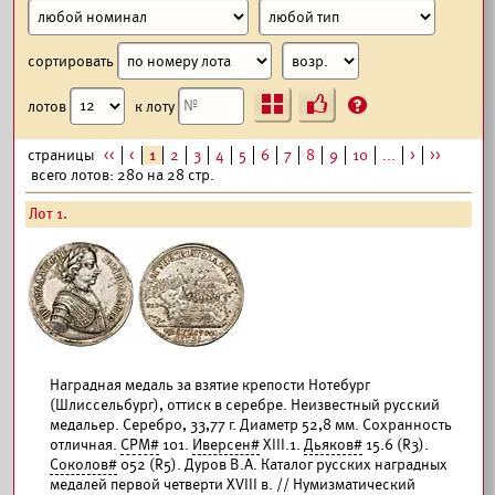
сортировать
Ъ
?
лотов
к лоту
страницы
<<
<
1
2
3
4
5
6
7
8
9
10
...
>
>>
всего лотов: 280 на 28 стр.
Лот 1.
Наградная медаль за взятие крепости Нотебург
(Шлиссельбург), оттиск в серебре. Неизвестный русский
медальер. Серебро, 33,77 г. Диаметр 52,8 мм. Сохранность
отличная.
СРМ#
101.
Иверсен#
XIII.1.
Дьяков#
15.6 (R3).
Соколов#
052 (R5). Дуров В.А. Каталог русских наградных
медалей первой четверти XVIII в. // Нумизматический