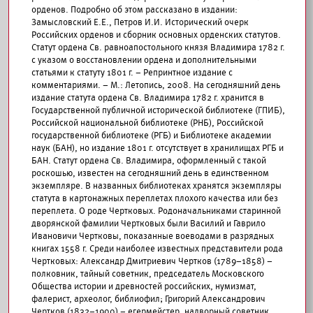
орденов. Подробно об этом рассказано в издании:
Замысловский Е.Е., Петров И.И. Исторический очерк
Российских орденов и сборник основных орденских статутов.
Статут ордена Св. равноапостольного князя Владимира 1782 г.
с указом о восстановлении ордена и дополнительными
статьями к статуту 1801 г. – Репринтное издание с
комментариями. – М.: Летопись, 2008. На сегодняшний день
издание статута ордена Св. Владимира 1782 г. хранится в
Государственной публичной исторической библиотеке (ГПИБ),
Российской национальной библиотеке (РНБ), Российской
государственной библиотеке (РГБ) и Библиотеке академии
наук (БАН), но издание 1801 г. отсутствует в хранилищах РГБ и
БАН. Статут ордена Св. Владимира, оформленный с такой
роскошью, известен на сегодняшний день в единственном
экземпляре. В названных библиотеках хранятся экземпляры
статута в картонажных переплетах плохого качества или без
переплета. О роде Чертковых. Родоначальниками старинной
дворянской фамилии Чертковых были Василий и Гаврило
Ивановичи Чертковы, показанные воеводами в разрядных
книгах 1558 г. Среди наиболее известных представители рода
Чертковых: Александр Дмитриевич Чертков (1789–1858) –
полковник, тайный советник, председатель Московского
Общества истории и древностей российских, нумизмат,
фалерист, археолог, библиофил; Григорий Александрович
Чертков (1832–1900) – егермейстер, надворный советник,