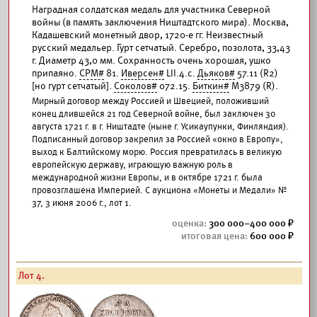
Наградная солдатская медаль для участника Северной
войны (в память заключения Ништадтского мира). Москва,
Кадашевский монетный двор, 1720-е гг. Неизвестный
русский медальер. Гурт сетчатый. Серебро, позолота, 33,43
г. Диаметр 43,0 мм. Сохранность очень хорошая, ушко
припаяно.
СРМ#
81.
Иверсен#
LII.4.c.
Дьяков#
57.11 (R2)
[но гурт сетчатый].
Соколов#
072.15.
Биткин#
М3879 (R).
Мирный договор между Россией и Швецией, положивший
конец длившейся 21 год Северной войне, был заключен 30
августа 1721 г. в г. Ништадте (ныне г. Усикаупунки, Финляндия).
Подписанный договор закрепил за Россией «окно в Европу»,
выход к Балтийскому морю. Россия превратилась в великую
европейскую державу, играющую важную роль в
международной жизни Европы, и в октябре 1721 г. была
провозглашена Империей. С аукциона «Монеты и Медали» №
37, 3 июня 2006 г., лот 1.
300 000–400 000
600 000
Лот 4.