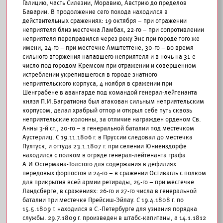
Галицию, часть Силезии, Моравию, Австрию до пределов
Баварии. В продолжение сего похода находился в
действительных сражениях: 19 октября – при отражении
неприятеля близ местечка Ламбах, 22-го – при сопротивлении
неприятеля переправился через реку Энс при городе того же
имени, 24-го – при местечке Амштеттене, 30-го – во время
сильного вторжения напавшего неприятеля и в ночь на 31-е
число под городом Кремсом при отражении и совершенном
истреблении укрепившегося в городе знатного
неприятельского корпуса, 4 ноября в сражении при
Шенграбене в авангарде под командой генерал-лейтенанта
князя П.И.Багратиона был атакован сильным неприятельским
корпусом, делал храбрый отпор и открыл себе путь сквозь
неприятельские колонны, за отличие награжден орденом Св.
Анны 3-й ст., 20-го – в генеральной баталии под местечком
Аустерлиц. С 19.11.1806 г. в Пруссии следовал до местечка
Пултуск, и оттуда 23.1.1807 г. при селении Юниенздорфе
находился с полком в отряде генерал-лейтенанта графа
А.И.Остермана-Толстого для содержания в дефилиях
передовых форпостов и 24-го – в сражении Остивагль с полком
для прикрытия всей армии ретирады, 25-го – при местечке
Ландсберге, в сражениях: 26-го и 27-го числа в генеральной
баталии при местечке Прейсиш-Эйлау. С 19.4.1808 г. по
15.5.1809 г. находился в С.-Петербурге для узнания порядка
службы. 29.7.1809 г. произведен в штабс-капитаны, а 14.1.1812