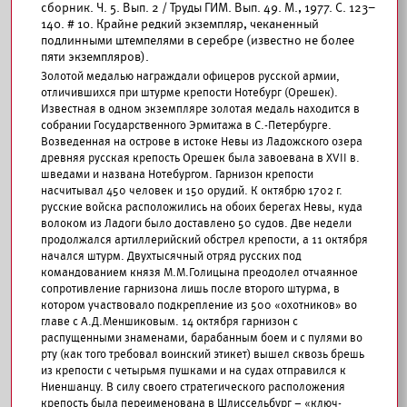
сборник. Ч. 5. Вып. 2 / Труды ГИМ. Вып. 49. М., 1977. С. 123–
140. # 10. Крайне редкий экземпляр, чеканенный
подлинными штемпелями в серебре (известно не более
пяти экземпляров).
Золотой медалью награждали офицеров русской армии,
отличившихся при штурме крепости Нотебург (Орешек).
Известная в одном экземпляре золотая медаль находится в
собрании Государственного Эрмитажа в С.-Петербурге.
Возведенная на острове в истоке Невы из Ладожского озера
древняя русская крепость Орешек была завоевана в XVII в.
шведами и названа Нотебургом. Гарнизон крепости
насчитывал 450 человек и 150 орудий. К октябрю 1702 г.
русские войска расположились на обоих берегах Невы, куда
волоком из Ладоги было доставлено 50 судов. Две недели
продолжался артиллерийский обстрел крепости, а 11 октября
начался штурм. Двухтысячный отряд русских под
командованием князя М.М.Голицына преодолел отчаянное
сопротивление гарнизона лишь после второго штурма, в
котором участвовало подкрепление из 500 «охотников» во
главе с А.Д.Меншиковым. 14 октября гарнизон с
распущенными знаменами, барабанным боем и с пулями во
рту (как того требовал воинский этикет) вышел сквозь брешь
из крепости с четырьмя пушками и на судах отправился к
Ниеншанцу. В силу своего стратегического расположения
крепость была переименована в Шлиссельбург – «ключ-