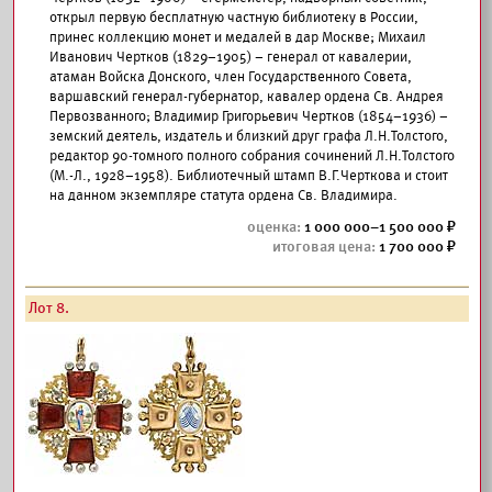
открыл первую бесплатную частную библиотеку в России,
принес коллекцию монет и медалей в дар Москве; Михаил
Иванович Чертков (1829–1905) – генерал от кавалерии,
атаман Войска Донского, член Государственного Совета,
варшавский генерал-губернатор, кавалер ордена Св. Андрея
Первозванного; Владимир Григорьевич Чертков (1854–1936) –
земский деятель, издатель и близкий друг графа Л.Н.Толстого,
редактор 90-томного полного собрания сочинений Л.Н.Толстого
(М.-Л., 1928–1958). Библиотечный штамп В.Г.Черткова и стоит
на данном экземпляре статута ордена Св. Владимира.
1 000 000–1 500 000
1 700 000
Лот 8.