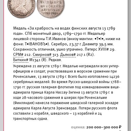
Медаль «За храбрость на водах финских августа 13 1789
года». СПб монетный двор, 1789–1790 гг. Медальер
лицевой стороны Т.И.Иванов (внизу мантии: •Т•I•, ниже на
фоне: Т•IВАНОВЪ•). Серебро, 23,37 г. Диаметр 39,5 мм.
Сохранность отличная, ушко утрачено. Петерс XVIII# 29.
СРМ#
212.
Смирнов#
313.
Дьяков#
217.1 (R2).
Биткин#
М1341 (R). Редкая.
Учреждена 21 августа 1789 г. Медалью награждали всех унтер-
офицеров и солдат, участвовавших в морском сражении при
Роченсальме, 13 августа 1789 г. Всего было изготовлено 14236
серебряных медалей. Во время Русско-шведской войны 1788–
1790 гг. русская галерная флотилия под командованием вице-
адмирала принца Карла Нассау-Зигена 13 августа 1789 г. в
ходе 28-часового сражения в шхерах при Роченсальме
(Финляндия) нанесла поражение шведской галерной эскадре
адмирала Карла Августа Эренсверда. Потери русского флота
составили 2 корабля, шведского – 13 кораблей и 24
транспортных судна.
200 000–300 000