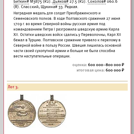
Биткин#
М3875 (R2).
Дьяков#
27.5 (R2).
Соколов#
060.б
(R). Спасский, Щукина# 33. Редкая.
Наградная медаль для солдат Преображенского и
Семеновского полков. В ходе Полтавского сражения 27 июня
1709 г. во время Северной войны русская армия под
командованием Петра I разгромила шведскую армию Карла
XII. Остатки шведских войск сдались у Переволочны; Карл XII
бежал в Турцию. Полтавское сражение привело к перелому в
Северной войне в пользу России. Швеция лишилась основной
части своей сухопутной армии и больше не была способна
вести наступательные операции.
600 000–800 000
600 000
Лот 3.