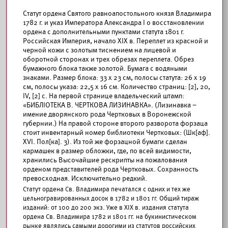
Статут ордена Святого равноапостольного князя Владимира
1782 г. и указ Императора Александра I о восстановлении
ордена с дополнительными пунктами статута 1801 г.
Российская Империя, начало XIX в. Переплет из красной и
черной кожи с золотым тиснением на лицевой и
оборотной сторонах и трех обрезах переплета. Обрез
бумажного блока также золотой. Бумага с водяными
знаками. Размер блока: 33 х 23 см, полосы статута: 26 х 19
см, полосы указа: 22,5 х 16 см. Количество страниц: [2], 20,
IV, [2] с. На первой странице владельческий штамп:
«БИБЛIОТЕКА В. ЧЕРТКОВА ЛИЗИНАВКА». (Лизинавка –
имение дворянского рода Чертковых в Воронежской
губернии.) На правой стороне второго разворота форзаца
стоит инвентарный номер библиотеки Чертковых: (Шк[аф].
XVI. Пол[ка]. 3). Из той же форзацной бумаги сделан
кармашек в размер обложки, где, по всей видимости,
хранились Высочайшие рескрипты на пожалования
орденом представителей рода Чертковых. Сохранность
превосходная. Исключительно редкий.
Статут ордена Св. Владимира печатался с одних и тех же
цельногравированных досок в 1782 и 1801 гг. Общий тираж
изданий: от 100 до 200 экз. Уже в XIX в. издания статута
ордена Св. Владимира 1782 и 1801 гг. на букинистическом
рынке являлись самыми дорогими из статутов российских