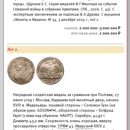
город». (Щукина Е.С. Серия медалей Ф.Г.Мюллера на события
Северной войны в собрании Эрмитажа. СПб., 2006. С. 43). С
экспертным заключением за подписью В.А.Дурова. С аукциона
«Монеты и Медали» № 34, 3 декабря 2005 г., лот 1.
2 000 000–3 000 000
2 000 000
Лот 2.
Наградная солдатская медаль за сражение при Полтаве, 27
июня 1709 г. Москва, Кадашевский монетный двор, начало
XVIII в. Медальеры: лицевой стороны – Соломон Гуэн (на
обрезе руки: GOUIN•F•), оборотной стороны – Готфрид
Гаупт (слева над обрезом: HAUPT). Серебро, 41,97 г.
Диаметр 43,0 мм. Сохранность очень хорошая, вверху
просверлено отверстие.
СРМ#
43.
Иверсен#
XXIV.2.