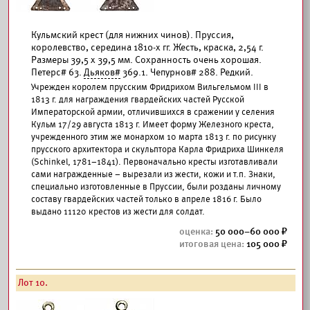
Кульмский крест (для нижних чинов). Пруссия,
королевство, середина 1810-х гг. Жесть, краска, 2,54 г.
Размеры 39,5 х 39,5 мм. Сохранность очень хорошая.
Петерс# 63.
Дьяков#
369.1. Чепурнов# 288. Редкий.
Учрежден королем прусским Фридрихом Вильгельмом III в
1813 г. для награждения гвардейских частей Русской
Императорской армии, отличившихся в сражении у селения
Кульм 17/29 августа 1813 г. Имеет форму Железного креста,
учрежденного этим же монархом 10 марта 1813 г. по рисунку
прусского архитектора и скульптора Карла Фридриха Шинкеля
(Schinkel, 1781–1841). Первоначально кресты изготавливали
сами награжденные – вырезали из жести, кожи и т.п. Знаки,
специально изготовленные в Пруссии, были розданы личному
составу гвардейских частей только в апреле 1816 г. Было
выдано 11120 крестов из жести для солдат.
50 000–60 000
105 000
Лот 10.