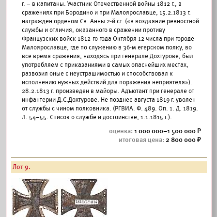
г. – в капитаны. Участник Отечественной войны 1812 г., в
сражениях при Бородино и при Малоярославце, 15.2.1813 г.
награжден орденом Св. Анны 2-й ст. («в воздаяние ревностной
службы и отличия, оказанного в сражении противу
Французских войск 1812-го года Октября 12 числа при городе
Малоярославце, где по служению в 36-м егерском полку, во
все время сражения, находясь при генерале Дохтурове, был
употребляем с приказаниями в самых опаснейших местах,
развозил оные с неустрашимостью и способствовал к
исполнению нужных действий для поражения неприятеля»).
28.2.1813 г. произведен в майоры. Адъютант при генерале от
инфантерии Д.С.Дохтурове. Не позднее августа 1819 г. уволен
от службы с чином полковника. (РГВИА. Ф. 489. Оп. 1. Д. 1819.
Л. 54–55. Список о службе и достоинстве, 1.1.1815 г.).
1 000 000–1 500 000
2 800 000
Лот 9.