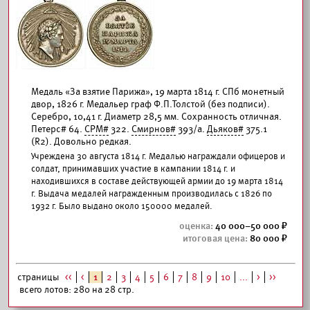
Медаль «За взятие Парижа», 19 марта 1814 г. СПб монетный
двор, 1826 г. Медальер граф Ф.П.Толстой (без подписи).
Серебро, 10,41 г. Диаметр 28,5 мм. Сохранность отличная.
Петерс# 64.
СРМ#
322.
Смирнов#
393/а.
Дьяков#
375.1
(R2). Довольно редкая.
Учреждена 30 августа 1814 г. Медалью награждали офицеров и
солдат, принимавших участие в кампании 1814 г. и
находившихся в составе действующей армии до 19 марта 1814
г. Выдача медалей награжденным производилась с 1826 по
1932 г. Было выдано около 150000 медалей.
40 000–50 000
80 000
страницы
<<
<
1
2
3
4
5
6
7
8
9
10
...
>
>>
всего лотов: 280 на 28 стр.