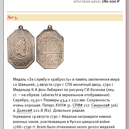
280 000
Лот 5.
Медаль «За службу и храбрость» в память заключения мира
со Швецией, 3 августа 1790 г. СПб монетный двор, 1790 г.
Медальер К.А.фон Леберехт по рисунку Г.И.Козлова (лиц.
ст. – на обрезе: Leberecht в зеркальном отображении).
Серебро, 15,50 г. Размеры 43,4 х 27,0 мм. Сохранность
очень хорошая. Петерс XVIII# 31.
СРМ#
217.
Смирнов#
316/
а.
Дьяков#
221.8 (R2). Довольно редкая.
Учреждена 19 августа 1790 г. Медалью награждали нижних
военных чинов, участвовавших в Русско-шведской войне
1788–1790 гг. Всего было отчеканено около 90000 медалей.