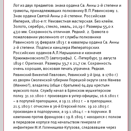
Лот из двух предметов: знака ордена Св. Анны 2-й степени и
грамоты, принадлежавших полковнику В.П.Равинскому. 1.
Знак ордена Святой Анны 2-й степени. Российская
Империя, 1810-е гг. Неизвестная мастерская. Без клейм.
Золото, серебро, стекло, эмаль, 20,19 г. Размеры 55,0 х
47,0 мм. Сохранность отличная. Редкий. 2. Грамота о
пожаловании уволенного от службы полковника
Равинского 15 февраля 1813 г. в кавалеры ордена Св. Анны
2-й степени. Подписи канцлера Императорских
Российских орденов А.Л.Нарышкина и казначея
Кржижановского(?) (автографы). С.-Петербург, 31 августа
1819 г. Оригинал. Размеры 33,7 х 21,7 см. Сохранность
очень хорошая, восковая печать утрачена. Редкая.
Равинский Викентий Павлович, Равинский 3-й (род. в 1780 г.)
из дворян Смоленской губернии Порецкой округи села Манева
(Манино?), владелец (обще с братьями) 64 душ крестьян
мужского пола. Службу начал в Брянском мушкетерском
полку. 31.10.1800 г. произведен в унтер-офицеры, 16.6.1801 г.
– в портупей прапорщики, а 19.11.1802 г. – в прапорщики.
21.5.1803 г. отчислен в 36-й Егерский полк. 19.10.1803 г.
произведен в подпоручики, а 19.1.1804 г. – в поручики. В
кампанию против французов с 19.8.1805 г. находился с полком
в передовом корпусе под начальством генерала от
инфантерии М.И.Голенищева-Кутузова, следовавшем через