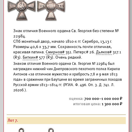
Знак отличия Военного ордена Св. Георгия без степени №
22984.
СПб монетный двор, начало 1810-х гг. Серебро, 13,13 г.
Размеры 40,6 х 33,7 мм. Сохранность почти отличная,
красивая патина.
Смирнов#
351. Петерс# 26.
Дьяков#
317.1
(R3).
Биткин#
577 (R3). Очень редкий.
Знаком отличия Военного ордена Св. Георгия № 22984 был
награжден нижний чин Днепровского пехотного полка Кирила
Антонов «за отличное мужество и храбрость 7,8 и 9 мая 1813
года» в сражении при Баутцене во время заграничных походов
Русской армии 1813–1814 гг. (РГИА. Ф. 496. Оп. 3. Д. 741. Л.
262об.).
700 000–1 000 000
1 300 000
Лот 7.