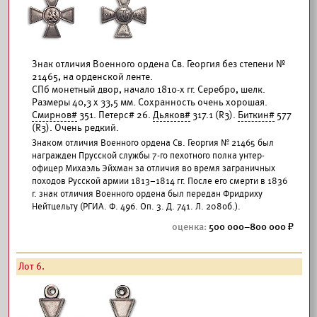
Знак отличия Военного ордена Св. Георгия без степени №
21465, на орденской ленте.
СПб монетный двор, начало 1810-х гг. Серебро, шелк.
Размеры 40,3 х 33,5 мм. Сохранность очень хорошая.
Смирнов#
351. Петерс# 26.
Дьяков#
317.1 (R3).
Биткин#
577
(R3). Очень редкий.
Знаком отличия Военного ордена Св. Георгия № 21465 был
награжден Прусской службы 7-го пехотного полка унтер-
офицер Михаэль Эйхман за отличия во время заграничных
походов Русской армии 1813–1814 гг. После его смерти в 1836
г. знак отличия Военного ордена был передан Фридриху
Нейтцельту (РГИА. Ф. 496. Оп. 3. Д. 741. Л. 208об.).
500 000–800 000
Лот 6.