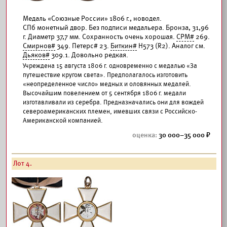
Медаль «Союзные России» 1806 г., новодел.
СПб монетный двор. Без подписи медальера. Бронза, 31,96
г. Диаметр 37,7 мм. Сохранность очень хорошая.
СРМ#
269.
Смирнов#
349. Петерс# 23.
Биткин#
Н573 (R2). Аналог см.
Дьяков#
309.1. Довольно редкая.
Учреждена 15 августа 1806 г. одновременно с медалью «За
путешествие кругом света». Предполагалось изготовить
«неопределенное число» медных и оловянных медалей.
Высочайшим повелением от 5 сентября 1806 г. медали
изготавливали из серебра. Предназначались они для вождей
североамериканских племен, имевших связи с Российско-
Американской компанией.
30 000–35 000
Лот 4.