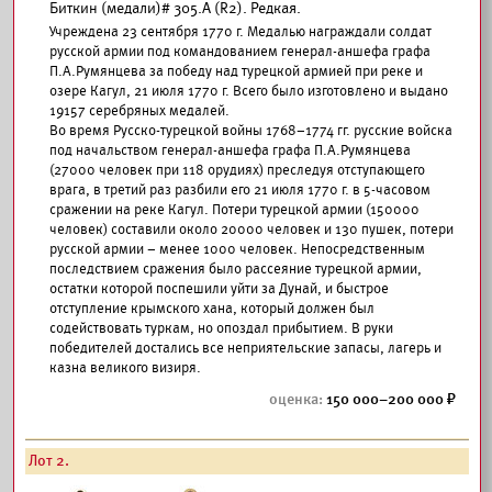
Биткин (медали)# 305.А (R2). Редкая.
Учреждена 23 сентября 1770 г. Медалью награждали солдат
русской армии под командованием генерал-аншефа графа
П.А.Румянцева за победу над турецкой армией при реке и
озере Кагул, 21 июля 1770 г. Всего было изготовлено и выдано
19157 серебряных медалей.
Во время Русско-турецкой войны 1768–1774 гг. русские войска
под начальством генерал-аншефа графа П.А.Румянцева
(27000 человек при 118 орудиях) преследуя отступающего
врага, в третий раз разбили его 21 июля 1770 г. в 5-часовом
сражении на реке Кагул. Потери турецкой армии (150000
человек) составили около 20000 человек и 130 пушек, потери
русской армии – менее 1000 человек. Непосредственным
последствием сражения было рассеяние турецкой армии,
остатки которой поспешили уйти за Дунай, и быстрое
отступление крымского хана, который должен был
содействовать туркам, но опоздал прибытием. В руки
победителей достались все неприятельские запасы, лагерь и
казна великого визиря.
150 000–200 000
Лот 2.