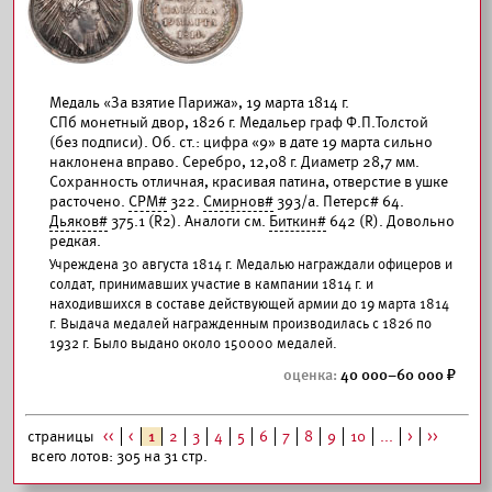
Медаль «За взятие Парижа», 19 марта 1814 г.
СПб монетный двор, 1826 г. Медальер граф Ф.П.Толстой
(без подписи). Об. ст.: цифра «9» в дате 19 марта сильно
наклонена вправо. Серебро, 12,08 г. Диаметр 28,7 мм.
Сохранность отличная, красивая патина, отверстие в ушке
расточено.
СРМ#
322.
Смирнов#
393/а. Петерс# 64.
Дьяков#
375.1 (R2). Аналоги см.
Биткин#
642 (R). Довольно
редкая.
Учреждена 30 августа 1814 г. Медалью награждали офицеров и
солдат, принимавших участие в кампании 1814 г. и
находившихся в составе действующей армии до 19 марта 1814
г. Выдача медалей награжденным производилась с 1826 по
1932 г. Было выдано около 150000 медалей.
40 000–60 000
страницы
<<
<
1
2
3
4
5
6
7
8
9
10
...
>
>>
всего лотов: 305 на 31 стр.