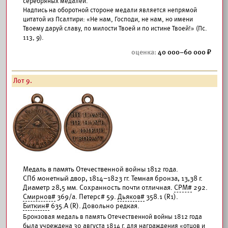
серебряных медалей.
Надпись на оборотной стороне медали является непрямой
цитатой из Псалтири: «Не нам, Господи, не нам, но имени
Твоему даруй славу, по милости Твоей и по истине Твоей!» (Пс.
113, 9).
40 000–60 000
Лот 9.
Медаль в память Отечественной войны 1812 года.
СПб монетный двор, 1814–1823 гг. Темная бронза, 13,38 г.
Диаметр 28,5 мм. Сохранность почти отличная.
СРМ#
292.
Смирнов#
369/а. Петерс# 59.
Дьяков#
358.1 (R1).
Биткин#
635.А (R). Довольно редкая.
Бронзовая медаль в память Отечественной войны 1812 года
была учреждена 30 августа 1814 г. для награждения «отцов и