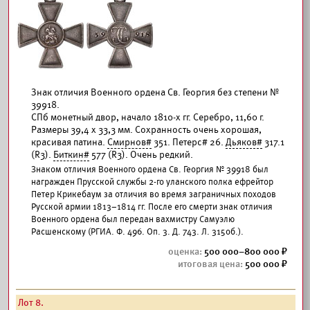
Знак отличия Военного ордена Св. Георгия без степени №
39918.
СПб монетный двор, начало 1810-х гг. Серебро, 11,60 г.
Размеры 39,4 х 33,3 мм. Сохранность очень хорошая,
красивая патина.
Смирнов#
351. Петерс# 26.
Дьяков#
317.1
(R3).
Биткин#
577 (R3). Очень редкий.
Знаком отличия Военного ордена Св. Георгия № 39918 был
награжден Прусской службы 2-го уланского полка ефрейтор
Петер Крикебаум за отличия во время заграничных походов
Русской армии 1813–1814 гг. После его смерти знак отличия
Военного ордена был передан вахмистру Самуэлю
Расшенскому (РГИА. Ф. 496. Оп. 3. Д. 743. Л. 315об.).
500 000–800 000
500 000
Лот 8.