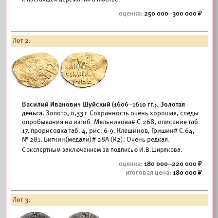
250 000–300 000
Лот 2.
Василий Иванович Шуйский (1606–1610 гг.). Золотая
деньга.
Золото, 0,33 г. Сохранность очень хорошая, следы
опробывания на изгиб. Мельникова# С.268, описание таб.
17, прорисовка таб. 4, рис. 6-9. Клещинов, Гришин# С.64,
№ 281. Биткин(медали)# 28А (R2). Очень редкая.
С экспертным заключением за подписью И.В.Ширякова.
180 000–220 000
180 000
Лот 3.