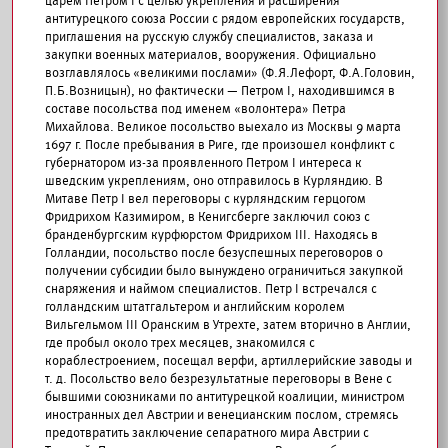
царем Петром I с целью укрепления и расширения
антитурецкого союза России с рядом европейских государств,
приглашения на русскую службу специалистов, заказа и
закупки военных материалов, вооружения. Официально
возглавлялось «великими послами» (Ф.Я.Лефорт, Ф.А.Головин,
П.Б.Возницын), но фактически — Петром I, находившимся в
составе посольства под именем «волонтера» Петра
Михайлова. Великое посольство выехало из Москвы 9 марта
1697 г. После пребывания в Риге, где произошел конфликт с
губернатором из-за проявленного Петром I интереса к
шведским укреплениям, оно отправилось в Курляндию. В
Митаве Петр I вел переговоры с курляндским герцогом
Фридрихом Казимиром, в Кенигсберге заключил союз с
бранденбургским курфюрстом Фридрихом III. Находясь в
Голландии, посольство после безуспешных переговоров о
получении субсидии было вынуждено ограничиться закупкой
снаряжения и наймом специалистов. Петр I встречался с
голландским штатгальтером и английским королем
Вильгельмом III Оранским в Утрехте, затем вторично в Англии,
где пробыл около трех месяцев, знакомился с
кораблестроением, посещал верфи, артиллерийские заводы и
т. д. Посольство вело безрезультатные переговоры в Вене с
бывшими союзниками по антитурецкой коалиции, министром
иностранных дел Австрии и венецианским послом, стремясь
предотвратить заключение сепаратного мира Австрии с