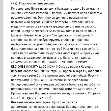
(R3). Исключительно редкая.
Путешествию Петра посвящена большая медаль Вермута, на
лицевой стороне которой — погрудный портрет царя в богатом
русском одеянии. Оригиналом для него послужил так
называемый версальский тип портрета. Круговая надпись
медали — латинская калька традиционного титула русских
царей: «Петр Алексеевич Божиею Милостью Всея Великия
Малыя и Белыя Руси Царь и Самодержец». На оборотной
стороне, на фоне бомбардируемых Азова и Перекопа,
изображен св. Георгий Победоносец, фигура которого может
быть истолкована двояко: как герб России и как самое Петр.
Такая персонификация государственного герба — привычное
явление в медальерном искусстве. Латинская надпись:
«CLAVSTRIS CRIMEAE RESERATIS… CVLTIORES EVROPAE
REGIONES INVISIT• M DC IIIC•» («Открыв ворота Крыма…
посетил образованнейшие страны Европы в 1697 г.») говорит о
том, сколь свежи были в памяти европейцев победы России
над турками. (Щукина Е.С. О России за ее пределами.
Западноевропейские медали собрания Эрмитажа на события
истории России конца XVII — первой четверти XVIII века //
Прошлое нашей Родины в памятниках нумизматики. Сборник
статей. Л., 1977. С. 126–143).
Великое посольство 1697–1698 гг.
— русская
дипломатическая миссия в Западную Европу, предпринятая