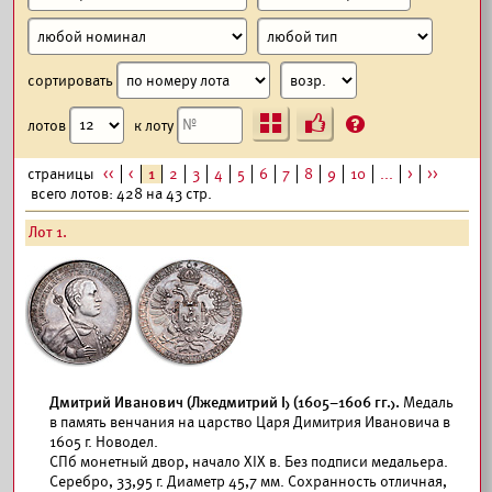
сортировать
Ъ
?
лотов
к лоту
страницы
<<
<
1
2
3
4
5
6
7
8
9
10
...
>
>>
всего лотов: 428 на 43 стр.
Лот 1.
Дмитрий Иванович (Лжедмитрий I) (1605–1606 гг.).
Медаль
в память венчания на царство Царя Димитрия Ивановича в
1605 г. Новодел.
СПб монетный двор, начало XIX в. Без подписи медальера.
Серебро, 33,95 г. Диаметр 45,7 мм. Сохранность отличная,