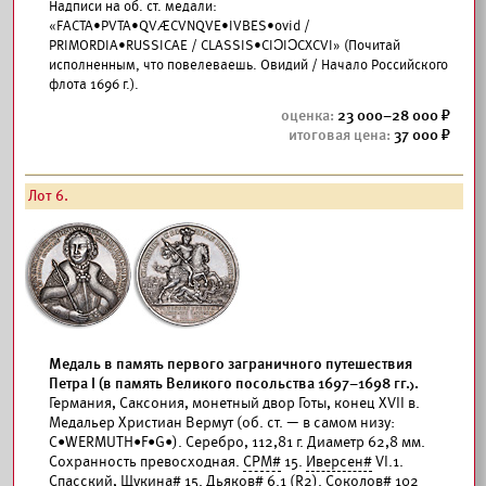
Надписи на об. ст. медали:
«FACTA•PVTA•QVÆCVNQVE•IVBES•ovid /
PRIMORDIA•RUSSICAE / CLASSIS•CIƆIƆCXCVI» (Почитай
исполненным, что повелеваешь. Овидий / Начало Российского
флота 1696 г.).
23 000–28 000
37 000
Лот 6.
Медаль в память первого заграничного путешествия
Петра I (в память Великого посольства 1697–1698 гг.).
Германия, Саксония, монетный двор Готы, конец XVII в.
Медальер Христиан Вермут (об. ст. — в самом низу:
C•WERMUTH•F•G•). Серебро, 112,81 г. Диаметр 62,8 мм.
Сохранность превосходная.
СРМ#
15.
Иверсен#
VI.1.
Спасский, Щукина# 15.
Дьяков#
6.1 (R2).
Соколов#
102