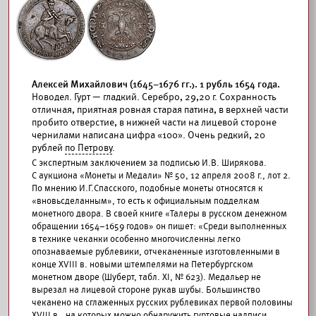
Алексей Михайлович (1645–1676 гг.). 1 рубль 1654 года.
Новодел. Гурт — гладкий. Серебро, 29,20 г. Сохранность
отличная, приятная ровная старая патина, в верхней части
пробито отверстие, в нижней части на лицевой стороне
чернилами написана цифра «100». Очень редкий, 20
рублей
по Петрову
.
С экспертным заключением за подписью И.В. Ширякова.
С аукциона «Монеты и Медали» № 50, 12 апреля 2008 г., лот 2.
По мнению И.Г.Спасского, подобные монеты относятся к
«вновьсделанным», то есть к официальным подделкам
монетного двора. В своей книге «Талеры в русском денежном
обращении 1654–1659 годов» он пишет: «Среди выполненных
в технике чеканки особенно многочисленны легко
опознаваемые рублевики, отчеканенные изготовленными в
конце XVIII в. новыми штемпелями на Петербургском
монетном дворе (Шуберт, табл. XI, № 623). Медальер не
вырезал на лицевой стороне рукав шубы. Большинство
чеканено на сглаженных русских рублевиках первой половины
XVIII в., на которых можно обнаружить гуртовые надписи