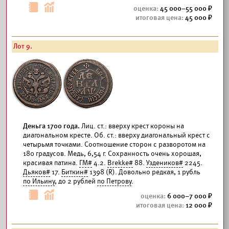
45 000–55 000
45 000
Лот 9.
Деньга 1700 года.
Лиц. ст.: вверху крест короны на
диагональном кресте. Об. ст.: вверху диагональный крест с
четырьмя точками. Соотношение сторон с разворотом на
180 градусов. Медь, 6,54 г. Сохранность очень хорошая,
красивая патина.
ГМ#
4.2.
Brekke#
88.
Уздеников#
2245.
Дьяков#
17.
Биткин#
1398 (R). Довольно редкая, 1 рубль
по Ильину
, до 2 рублей
по Петрову
.
6 000–7 000
12 000