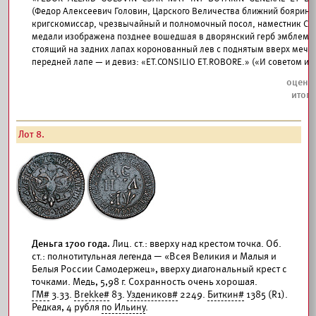
(Федор Алексеевич Головин, Царского Величества ближний боярин, 
кригскомиссар, чрезвычайный и полномочный посол, наместник Сибир
медали изображена позднее вошедшая в дворянский герб эмблема
стоящий на задних лапах коронованный лев с поднятым вверх мечо
передней лапе — и девиз: «ET.CONSILIO ET.ROBORE.» («И советом и т
Лот 8.
Деньга 1700 года.
Лиц. ст.: вверху над крестом точка. Об.
ст.: полнотитульная легенда — «Всея Великия и Малыя и
Белыя России Самодержец», вверху диагональный крест с
точками. Медь, 5,98 г. Сохранность очень хорошая.
ГМ#
3.33.
Brekke#
83.
Уздеников#
2249.
Биткин#
1385 (R1).
Редкая, 4 рубля
по Ильину
.