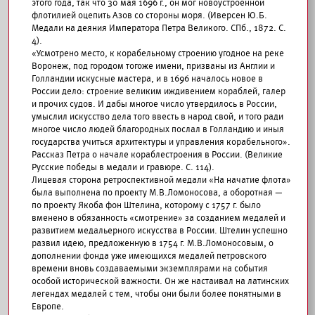
этого года, так что 30 мая 1696 г., он мог новоустроенной
флотилией оцепить Азов со стороны моря. (Иверсен Ю.Б.
Медали на деяния Императора Петра Великого. СПб., 1872. С.
4).
«Усмотрено место, к корабельному строению угодное на реке
Воронеж, под городом тогоже имени, призваны из Англии и
Голландии искусные мастера, и в 1696 началось новое в
России дело: строение великим иждивением кораблей, галер
и прочих судов. И дабы многое число утвердилось в России,
умыслил искусство дела того ввесть в народ свой, и того ради
многое число людей благородных послал в Голландию и иныя
государства учиться архитектуры и управления корабельного».
Рассказ Петра о начале кораблестроения в России. (Великие
Русские победы в медали и гравюре. С. 114).
Лицевая сторона ретроспективной медали «На начатие флота»
была выполнена по проекту М.В.Ломоносова, а оборотная —
по проекту Якоба фон Штелина, которому с 1757 г. было
вменено в обязанность «смотрение» за созданием медалей и
развитием медальерного искусства в России. Штелин успешно
развил идею, предложенную в 1754 г. М.В.Ломоносовым, о
дополнении фонда уже имеющихся медалей петровского
времени вновь создаваемыми экземплярами на события
особой исторической важности. Он же настаивал на латинских
легендах медалей с тем, чтобы они были более понятными в
Европе.