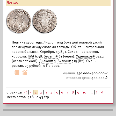
Лот 10.
Полтина 1702 года.
Лиц. ст.: над большой головой узкий
промежуток между словами легенды. Об. ст.: центральная
корона большая. Серебро, 13,85 г. Сохранность очень
хорошая.
ГМ#
6.38.
Severin#
61 (черта).
Уздеников#
0442
(черта с точкой).
Дьяков#
3.
Биткин#
515 (R2). Очень
редкая, 25 рублей
по Петрову
.
350 000–400 000
400 000
страницы
<<
<
1
2
3
4
5
6
7
8
9
10
...
>
>>
всего лотов: 428 на 43 стр.