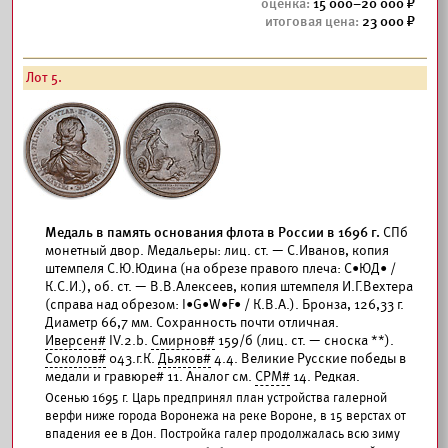
15 000–20 000
23 000
Лот 5.
Медаль в память основания флота в России в 1696 г.
СПб
монетный двор. Медальеры: лиц. ст. — С.Иванов, копия
штемпеля С.Ю.Юдина (на обрезе правого плеча: С•ЮД• /
К.С.И.), об. ст. — В.В.Алексеев, копия штемпеля И.Г.Вехтера
(справа над обрезом: I•G•W•F• / К.В.А.). Бронза, 126,33 г.
Диаметр 66,7 мм. Сохранность почти отличная.
Иверсен#
IV.2.b.
Смирнов#
159/б (лиц. ст. — сноска **).
Соколов#
043.г.К.
Дьяков#
4.4. Великие Русские победы в
медали и гравюре# 11. Аналог см.
СРМ#
14. Редкая.
Осенью 1695 г. Царь предпринял план устройства галерной
верфи ниже города Воронежа на реке Вороне, в 15 верстах от
впадения ее в Дон. Постройка галер продолжалась всю зиму