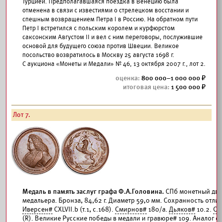
Турцией. Предполагавшаяся поездка в Венецию была
отменена в связи с известиями о стрелецком восстании и
спешным возвращением Петра I в Россию. На обратном пути
Петр I встретился с польским королем и курфюрстом
саксонским Августом II и вел с ним переговоры, послужившие
основой для будущего союза против Швеции. Великое
посольство возвратилось в Москву 25 августа 1698 г.
С аукциона «Монеты и Медали» № 46, 13 октября 2007 г., лот 2.
800 000–1 000 000
1 500 000
Лот 7.
Медаль в память заслуг графа Ф.А.Головина.
СПб монетный дво
медальера. Бронза, 84,62 г. Диаметр 59,0 мм. Сохранность отли
Иверсен#
CXLVII.b (т.1, с.168).
Смирнов#
180/а.
Дьяков#
10.2.
Со
(R). Великие Русские победы в медали и гравюре# 109. Аналог с