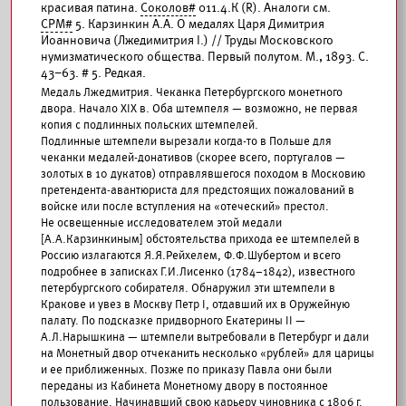
красивая патина.
Соколов#
011.4.К (R). Аналоги см.
СРМ#
5. Карзинкин А.А. О медалях Царя Димитрия
Иоанновича (Лжедимитрия I.) // Труды Московского
нумизматического общества. Первый полутом. М., 1893. С.
43–63. # 5. Редкая.
Медаль Лжедмитрия. Чеканка Петербургского монетного
двора. Начало XIX в. Оба штемпеля — возможно, не первая
копия с подлинных польских штемпелей.
Подлинные штемпели вырезали когда-то в Польше для
чеканки медалей-донативов (скорее всего, португалов —
золотых в 10 дукатов) отправлявшегося походом в Московию
претендента-авантюриста для предстоящих пожалований в
войске или после вступления на «отеческий» престол.
Не освещенные исследователем этой медали
[А.А.Карзинкиным] обстоятельства прихода ее штемпелей в
Россию излагаются Я.Я.Рейхелем, Ф.Ф.Шубертом и всего
подробнее в записках Г.И.Лисенко (1784–1842), известного
петербургского собирателя. Обнаружил эти штемпели в
Кракове и увез в Москву Петр I, отдавший их в Оружейную
палату. По подсказке придворного Екатерины II —
А.Л.Нарышкина — штемпели вытребовали в Петербург и дали
на Монетный двор отчеканить несколько «рублей» для царицы
и ее приближенных. Позже по приказу Павла они были
переданы из Кабинета Монетному двору в постоянное
пользование. Начинавший свою карьеру чиновника с 1806 г.