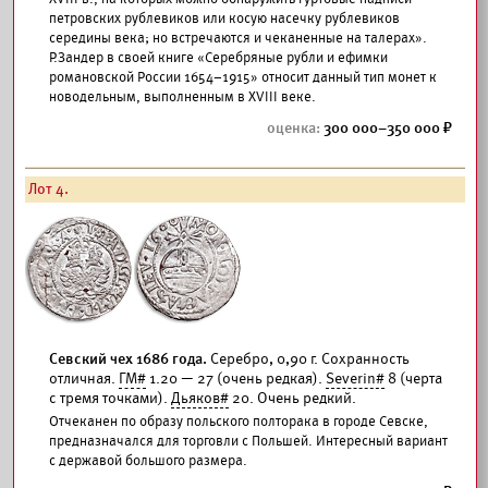
петровских рублевиков или косую насечку рублевиков
середины века; но встречаются и чеканенные на талерах».
Р.Зандер в своей книге «Серебряные рубли и ефимки
романовской России 1654–1915» относит данный тип монет к
новодельным, выполненным в XVIII веке.
300 000–350 000
Лот 4.
Севский чех 1686 года.
Серебро, 0,90 г. Сохранность
отличная.
ГМ#
1.20 — 27 (очень редкая).
Severin#
8 (черта
с тремя точками).
Дьяков#
20. Очень редкий.
Отчеканен по образу польского полторака в городе Севске,
предназначался для торговли с Польшей. Интересный вариант
с державой большого размера.