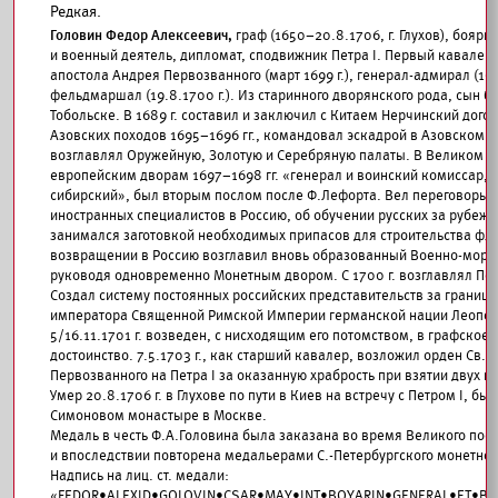
Редкая.
Головин Федор Алексеевич,
граф (1650–20.8.1706, г. Глухов), бояри
и военный деятель, дипломат, сподвижник Петра I. Первый кавалер 
апостола Андрея Первозванного (март 1699 г.), генерал-адмирал (1699
фельдмаршал (19.8.1700 г.). Из старинного дворянского рода, сын б
Тобольске. В 1689 г. составил и заключил с Китаем Нерчинский догов
Азовских походов 1695–1696 гг., командовал эскадрой в Азовском мо
возглавлял Оружейную, Золотую и Серебряную палаты. В Великом п
европейским дворам 1697–1698 гг. «генерал и воинский комиссар, 
сибирский», был вторым послом после Ф.Лефорта. Вел переговоры 
иностранных специалистов в Россию, об обучении русских за рубежо
занимался заготовкой необходимых припасов для строительства фло
возвращении в Россию возглавил вновь образованный Военно-морс
руководя одновременно Монетным двором. С 1700 г. возглавлял По
Создал систему постоянных российских представительств за границе
императора Священной Римской Империи германской нации Леополь
5/16.11.1701 г. возведен, с нисходящим его потомством, в графское
достоинство. 7.5.1703 г., как старший кавалер, возложил орден Св. 
Первозванного на Петра I за оказанную храбрость при взятии двух 
Умер 20.8.1706 г. в Глухове по пути в Киев на встречу с Петром I, бы
Симоновом монастыре в Москве.
Медаль в честь Ф.А.Головина была заказана во время Великого посо
и впоследствии повторена медальерами С.-Петербургского монетног
Надпись на лиц. ст. медали:
«FEDOR•ALEXID•GOLOVIN•CSAR•MAY•INT•BOYARIN•GENERAL•ET•BEL