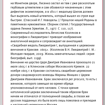
на Монетном дворе, Лисенко застал их там с уже расколотым
гербовым штемпелем и сам обзавелся чеканенным с этим
дефектом экземпляром, а в 1811 г. медальер Шилов должен
был вырезать новый штемпель, который вышел из строя еще
быстрее. (Спасский И.Г. Новоделы // Прошлое нашей Родины в
памятниках нумизматики: Сборник статей / Государственный
ордена Ленина Эрмитаж. Л., 1977. С. 110, 117).
Современный исследователь Вячеслав Козляков в
монографии о Лжедмитрии I приводит изображение
аналогичной медали и сопровождает ее аннотацией:
«Свадебная медаль Лжедмитрия I, выпущенная к церемонии
венчания в Кракове. 1605». (Козляков В.Н. Лжедмитрий I. М.:
Молодая гвардия, 2009. Жизнь замечательных людей: серия
биографий; вып. 1199).
Венчание на царство Царя Дмитрия Ивановича произошло 21
июля 1605 г. в Успенском соборе Московского Кремля. 22
ноября 1605 г. в Кракове состоялась свадебная церемония
дочери сандомирского воеводы Марины Мнишек с Царем
Дмитрием Ивановичем. Брак заключался
per procura
, то есть с
женихом, которого замещал во время обряда
уполномоченный от него человек. С точки зрения
католической церкви заключенный таким образом брак
ничем не отличался от полноценной свадьбы; в глазах же
русских подданных это была всего лишь помолвка и прелюдия
к настоящей церемонии в Москве.