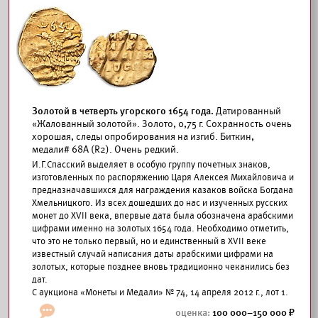
Золотой в четверть угорского 1654 года.
Датированный
«Жалованный золотой». Золото, 0,75 г. Сохранность очень
хорошая, следы опробирования на изгиб. Биткин,
медали# 68А (R2). Очень редкий.
И.Г.Спасский выделяет в особую группу почетных знаков,
изготовленных по распоряжению Царя Алексея Михайловича и
предназначавшихся для награждения казаков войска Богдана
Хмельницкого. Из всех дошедших до нас и изученных русских
монет до XVII века, впервые дата была обозначена арабскими
цифрами именно на золотых 1654 года. Необходимо отметить,
что это не только первый, но и единственный в XVII веке
известный случай написания даты арабскими цифрами на
золотых, которые позднее вновь традиционно чеканились без
дат.
С аукциона «Монеты и Медали» № 74, 14 апреля 2012 г., лот 1.
100 000–150 000