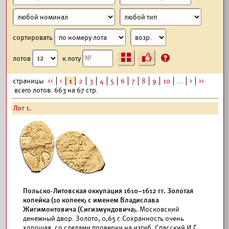
сортировать
Ъ
?
лотов
к лоту
страницы
<<
<
1
2
3
4
5
6
7
8
9
10
...
>
>>
всего лотов: 663 на 67 стр.
Лот 1.
Польско-Литовская оккупация 1610–1612 гг. Золотая
копейка (10 копеек) с именем Владислава
Жигимонтовича (Сигизмундовича).
Московский
денежный двор. Золото, 0,65 г. Сохранность очень
хорошая, со следами проверки на изгиб. Спасский И.Г.