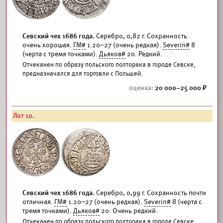
Севский чех 1686 года.
Серебро, 0,82 г. Сохранность
очень хорошая.
ГМ#
1.20–27 (очень редкая).
Severin#
8
(черта с тремя точками).
Дьяков#
20. Редкий.
Отчеканен по образу польского полторака в городе Севске,
предназначался для торговли с Польшей.
20 000–25 000
Лот 10.
Севский чех 1686 года.
Серебро, 0,99 г. Сохранность почти
отличная.
ГМ#
1.20–27 (очень редкая).
Severin#
8 (черта с
тремя точками).
Дьяков#
20. Очень редкий.
Отчеканен по образу польского полторака в городе Севске,