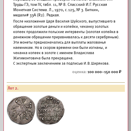
Труды ГЭ, том IV, табл. 11, № 8. Спасский И.Г. Русская
Монетная Система. Л., 1970, с.125, № 3. Биткин,
медали# 33А (R2). Редкая.
После низложения Царя Василия Шуйского, выпустившего в
обращение золотые деньги и копейки, чеканку золотых
копеек продолжили польские интервенты (золотая копейка в
денежном обращении приравнивалась к десяти серебряным).
Эти монеты предназначались для выплаты жалованья
наемникам. Но в скором времени они были изгнаны, и
чеканка копеек в золоте с именем Владислава
Жигимонтовича была прекращена.
С экспертным заключением за подписью И.В.Ширякова.
100 000–150 000
Лот 2.