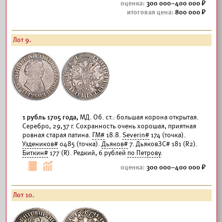
300 000–400 000
800 000
Лот 9.
1 рубль 1705 года,
МД. Об. ст.: большая корона открытая.
Серебро, 29,37 г. Сохранность очень хорошая, приятная
ровная старая патина.
ГМ#
18.8.
Severin#
174 (точка).
Уздеников#
0485 (точка).
Дьяков#
7. ДьяковЗС# 181 (R2).
Биткин#
177 (R). Редкий, 6 рублей
по Петрову
.
300 000–400 000
Лот 10.