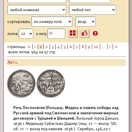
сортировать
Ъ
?
лотов
к лоту
страницы
<<
<
1
2
3
4
5
6
7
8
9
10
...
>
>>
всего лотов: 564 на 57 стр.
Лот 1.
Речь Посполитая (Польша). Медаль в память победы над
Русской армией под Смоленском и заключения мирных
договоров с Турцией и Швецией.
Вольный город Данциг,
1636 г. Медальер Себастьян Дадлер (лиц. ст. — внизу: SD;
об. ст. — внизу под камнем: 1636·). Серебро, 146,20 г.