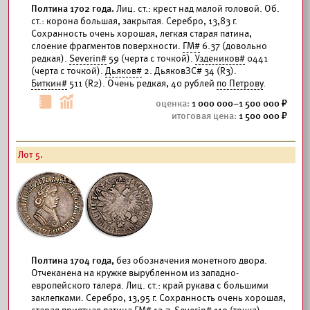
Полтина 1702 года.
Лиц. ст.: крест над малой головой. Об.
ст.: корона большая, закрытая. Серебро, 13,83 г.
Сохранность очень хорошая, легкая старая патина,
слоение фрагментов поверхности.
ГМ#
6.37 (довольно
редкая).
Severin#
59 (черта с точкой).
Уздеников#
0441
(черта с точкой).
Дьяков#
2. ДьяковЗС# 34 (R3).
Биткин#
511 (R2). Очень редкая, 40 рублей
по Петрову
.
1 000 000–1 500 000
1 500 000
Лот 5.
Полтина 1704 года,
без обозначения монетного двора.
Отчеканена на кружке вырубленном из западно-
европейского талера. Лиц. ст.: край рукава с большими
заклепками. Серебро, 13,95 г. Сохранность очень хорошая,