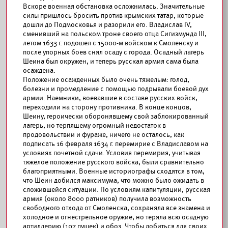
Вскоре военная обстановка осложнилась. Значительные
силы пришлось бросить против крымских татар, которые
дошли до Подмосковья и разорили его. Владислав IV,
сменивший на польском троне своего отца Сигизмунда III,
летом 1633 г. подошел с 15000-м войском к Смоленску и
после упорных боев снял осаду с города. Осадный лагерь
Шеина был окружен, и теперь русская армия сама была
осаждена.
Положение осажденных было очень тяжелым: голод,
болезни и промедление с помощью подрывали боевой дух
армии. Наемники, воевавшие в составе русских войск,
переходили на сторону противника. В конце концов,
Шеину, героически оборонявшему свой заблокированный
лагерь, но терпящему огромный недостаток в
продовольствии и фураже, ничего не осталось, как
подписать 16 февраля 1634 г. перемирие с Владиславом на
условиях почетной сдачи. Условия перемирия, учитывая
тяжелое положение русского войска, были сравнительно
благоприятными. Военные историографы сходятся в том,
что Шеин добился максимума, что можно было ожидать в
сложившейся ситуации. По условиям капитуляции, русская
армия (около 8000 ратников) получила возможность
свободного отхода от Смоленска, сохраняла все знамена и
холодное и огнестрельное оружие, но теряла всю осадную
артиллерию (107 пушек) и обоз. Чтобы добиться для своих