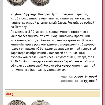
1 рубль 1654 года.
Новодел. Гурт — гладкий. Серебро,
31,06 г. Сохранность отличная, приятная легкая старая
патина, красивый штемпельный блеск. Редкий, 20 рублей
по Петрову
.
По мнению И.Г.Спасского, данная монета относится к
«вновьсделанным», то есть к официальной продукции
монетного двора, но более поздней по времени. В своей
книге «Талеры в русском денежном обращении 1654–1659
годов» он пишет: «С большим умением и точной передачей
характера изображений и надписей оригинальных
рублевиков сделаны штемпели другого типа (Шуберт, табл.
XI, № 621)». Р.Зандер в своей книге «Серебряные рубли и
ефимки романовской России 1654–1915» относит данный
тип монет к официальным новоделам.
55 000–65 000
135 000
Лот 3.