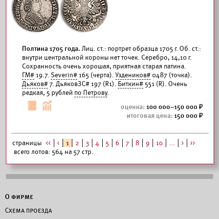
Полтина 1705 года.
Лиц. ст.: портрет образца 1705 г. Об. ст.:
внутри центральной короны нет точек. Серебро, 14,10 г.
Сохранность очень хорошая, приятная старая патина.
ГМ#
19.7.
Severin#
165 (черта).
Уздеников#
0487 (точка).
Дьяков#
7. ДьяковЗС# 197 (R1).
Биткин#
551 (R). Очень
редкая, 5 рублей
по Петрову
.
100 000–150 000
150 000
страницы
<<
<
1
2
3
4
5
6
7
8
9
10
...
>
>>
всего лотов: 564 на 57 стр.
О фирме
Схема проезда