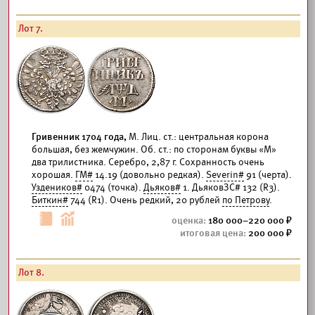
Лот 7.
Гривенник 1704 года,
М. Лиц. ст.: центральная корона
большая, без жемчужин. Об. ст.: по сторонам буквы «М»
два трилистника. Серебро, 2,87 г. Сохранность очень
хорошая.
ГМ#
14.19 (довольно редкая).
Severin#
91 (черта).
Уздеников#
0474 (точка).
Дьяков#
1. ДьяковЗС# 132 (R3).
Биткин#
744 (R1). Очень редкий, 20 рублей
по Петрову
.
180 000–220 000
200 000
Лот 8.