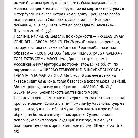
имели бойницы для пушек. Крепость была задумана как
мощное оборонительное сооружение на морских подступах к
Петербургу. В наказе Петра I коменданту Кроншлота особо
подчеркивалось: «Содержать сию ситадель с Божиею
помощию, аще случится, хотя до последнего человека».
(Щукина 2006. С. 55).
Надписи: на лиц. ст. медали, по окружности — «PALLAS QVAM
CONDIDIT — ARCEM IPSA COLIT•
Virg
•» (Паллада о крепости,
которую основала, сама заботится. Вергилий), внизу под
обрезом — «CRON.SCHLOS / MEDIA HIEME A RVSS•IMPERA• /
TORE EXTRVCTA• / MDCCIIII•» (Кроншлот среди зимы
Российским Императором построен, 1704 г.); на об. ст., по
окружности — «HIBERNO TEMPORE NIDIS INCVBAT ALCYONE• /
TVM VIA TVTA MARIS /
Ovid. Metam.
» (В зимнее время на
гнезде сидит Альциона, тогда безопасна дорога моря. Овидий.
Метаморфозы), внизу под обрезом — «MARIS FINNICI /
SECVRITAS•» (Безопасность Балтийского моря).
Надпись на лиц. ст. медали подчеркивает факт строительства
крепости зимой. Согласно античному мифу Альциона, супруга
царя Кеика, узнав о гибели мужа, бросилась в море и была
обращена богами в птицу — зимородка. Существовало
поверье, что зимородок, сидящий в гнезде, знаменует
благоприятную для мореплавателей погоду. (Щукина 2006. С.
55).