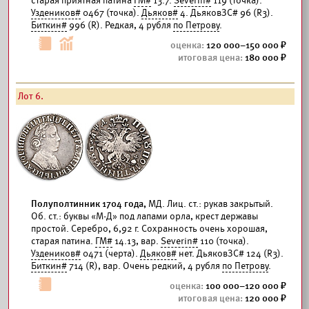
старая приятная патина
ГМ#
13.7.
Severin#
119 (точка).
Уздеников#
0467 (точка).
Дьяков#
4. ДьяковЗС# 96 (R3).
Биткин#
996 (R). Редкая, 4 рубля
по Петрову
.
120 000–150 000
180 000
Лот 6.
Полуполтинник 1704 года,
МД. Лиц. ст.: рукав закрытый.
Об. ст.: буквы «М-Д» под лапами орла, крест державы
простой. Серебро, 6,92 г. Сохранность очень хорошая,
старая патина.
ГМ#
14.13, вар.
Severin#
110 (точка).
Уздеников#
0471 (черта).
Дьяков#
нет. ДьяковЗС# 124 (R3).
Биткин#
714 (R), вар. Очень редкий, 4 рубля
по Петрову
.
100 000–120 000
120 000