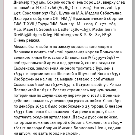
Диаметр 79,5 мм. Сохранность очень хорошая, вверху след
от напайки. H-Cz# 1766 (Ar, R5) (т.1, с.204). Forrer, vol. I, p.
497.
Соколов#
037 (R4). Шуткина М.А. Медали Себастьяна
Дадлера в собрании ОН ГИМ // Нумизматический сборник
ГИМ. Т. XVII / Труды ГИМ. Вып. 151. М., 2005. С. 272–285.
# 10. Maue H. Sebastian Dadler 1586–1657. Medaillen im
Dreißigjährigen Krieg. Nürnberg 2008. S. 81–82, № 38.
Очень редкая.
Медаль была выбита по заказу королевского двора в
Варшаве в память событий правления короля Польского и
великого князя Литовского Владислава IV (1595–1648) —
победы польской армии над русской, снятия осады со
Смоленска, заключения мирного трактата с Турцией в
1634 г. и перемирия со Швецией в Штумской Вщи в 1635 г.
Изображение на лиц. ст. медали связано с событиями
Смоленской войны 1632–1634 гг. Вступая в войну с Речью
Посполитой в 1632 г. Россия стремилась вернуть земли,
потерянные по Деулинскому перемирию 1618 г. Военные
действия начались успешно для русских войск. С октября
по декабрь 1632 г. было освобождено 23 города. В январе
1633 г. Смоленск был осажден. В апреле к городу была
подтянута осадная артиллерия. Дважды русские войска,
которыми командовал герой обороны Смоленска в 1609–
1611 гг. воевода боярин Михаил Борисович Шеин, ходили
на штурм, но взять город не смогли.