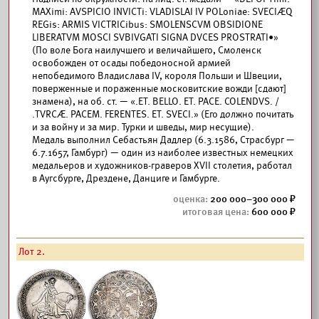
MAXimi: AVSPICIO INVICTi: VLADISLAI IV POLoniae: SVECIÆQ
REGis: ARMIS VICTRICibus: SMOLENSCVM OBSIDIONE
LIBERATVM MOSCI SVBIVGATI SIGNA DVCES PROSTRATI•»
(По воле Бога наилучшего и величайшего, Смоленск
освобожден от осады победоносной армией
непобедимого Владислава IV, короля Польши и Швеции,
поверженные и пораженные московитские вожди [сдают]
знамена), на об. ст. — «.ET. BELLO. ET. PACE. COLENDVS. /
.TVRCÆ. PACEM. FERENTES. ET. SVECI.» (Его д
о
лжно почитать
и за войну и за мир. Турки и шведы, мир несущие).
Медаль выполнил Себастьян Дадлер (6.3.1586, Страсбург —
6.7.1657, Гамбург) — один из наиболее известных немецких
медальеров и художников-граверов XVII столетия, работал
в Аугсбурге, Дрездене, Данциге и Гамбурге.
200 000–300 000
600 000
Лот 2.