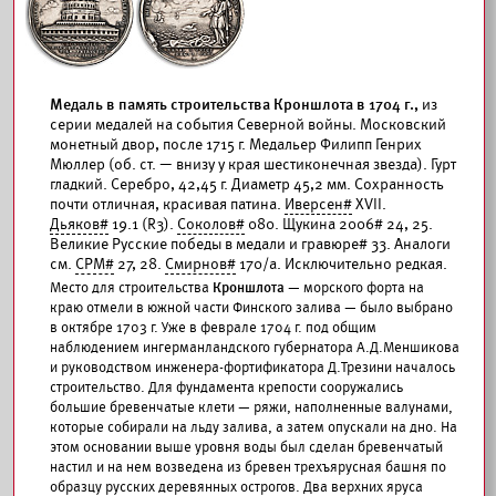
Медаль в память строительства Кроншлота в 1704 г.,
из
серии медалей на события Северной войны. Московский
монетный двор, после 1715 г. Медальер Филипп Генрих
Мюллер (об. ст. — внизу у края шестиконечная звезда). Гурт
гладкий. Серебро, 42,45 г. Диаметр 45,2 мм. Сохранность
почти отличная, красивая патина.
Иверсен#
XVII.
Дьяков#
19.1 (R3).
Соколов#
080. Щукина 2006# 24, 25.
Великие Русские победы в медали и гравюре# 33. Аналоги
см.
СРМ#
27, 28.
Смирнов#
170/а. Исключительно редкая.
Место для строительства
Кроншлота
— морского форта на
краю отмели в южной части Финского залива — было выбрано
в октябре 1703 г. Уже в феврале 1704 г. под общим
наблюдением ингерманландского губернатора А.Д.Меншикова
и руководством инженера-фортификатора Д.Трезини началось
строительство. Для фундамента крепости сооружались
большие бревенчатые клети — ряжи, наполненные валунами,
которые собирали на льду залива, а затем опускали на дно. На
этом основании выше уровня воды был сделан бревенчатый
настил и на нем возведена из бревен трехъярусная башня по
образцу русских деревянных острогов. Два верхних яруса