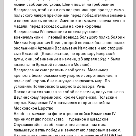
людей свободного ухода, Шеин пошел на требование
Владислава, чтобы он и его полковники при проезде мимо
польского лагеря преклонили перед победителями знамена
и поклонились королю. Именно этот момент запечатлен на
медали: перед восседающим на коне королем
Владиславом IV преклонили колена русские
военачальники — первый воевода большого полка боярин
Михаил Борисович Шеин, второй воевода большого полка
окольничий Артемий Васильевич Измайлов и его старший
сын Василий. (Впоследствии, по приговору Боярской
думы, они, обвиненные в измене, 28 апреля 1634 г. были
казнены на Красной площади в Москве).
Владислав не смог развить свой успех. Маленькая
крепость Белая оказала ему упорное сопротивление, и
польский король был вынужден заключить мир. По
условиям Поляновского мирного договора, Речь
Посполитая сохраняла за собой все земли, полученные по
Деулинскому перемирию, кроме Серпейска. Польский
король Владислав IV отказывался от притязаний на
Московское Царство.
На об. ст. медали на фоне отрядов войск Владислав IV
принимает два посольства — турецкое и шведское.
Опускающийся из облаков ангел держит над ним
пальмовую ветвь победы и венчает его лавровым венком.
Надписи по окружности: на лиц. ст. медали — «DEI OPTimi: