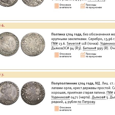
 6.
Полтина 1704 года,
без обозначения мон
крупными заклепками. Серебро, 13,96 г
ГМ#
13.6.
Severin#
118 (точка).
Узденик
ДьяковЗС# 94 (R3).
Биткин#
995 (R). Оч
 7.
Полуполтинник 1704 года,
МД. Лиц. ст.
лапами орла, крест державы простой. С
хорошая, приятная старая патина.
ГМ#
1
Уздеников#
0471 (черта).
Дьяков#
5. Дь
редкий, 4 рубля
по Петрову
.