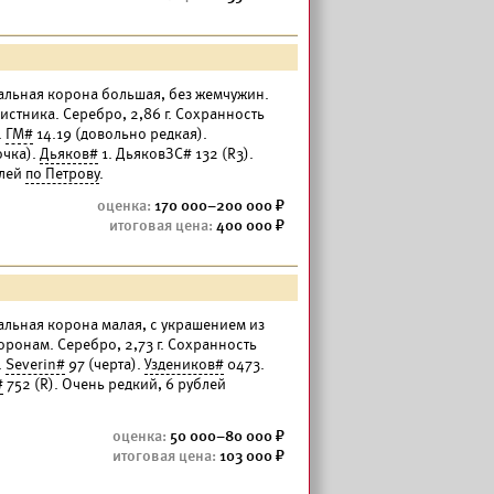
ральная корона большая, без жемчужин.
листника. Серебро, 2,86 г. Сохранность
.
ГМ#
14.19 (довольно редкая).
очка).
Дьяков#
1. ДьяковЗС# 132 (R3).
блей
по Петрову
.
170 000–200 000
400 000
ральная корона малая, с украшением из
сторонам. Серебро, 2,73 г. Сохранность
.
Severin#
97 (черта).
Уздеников#
0473.
#
752 (R). Очень редкий, 6 рублей
50 000–80 000
103 000