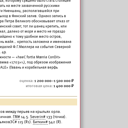
да, которому суждено было стать столицей
ать на месте захваченной русскими
сти Ниеншанц, располагавшейся при
ыход в Финский залив. Однако запись в
а Петра Великого обосновывает отказ от
инский совет, тот ли шанец крепить, или
ал, далеко от моря и место не гораздо
найдено к тому удобное место остров,
день майя… крепость заложена и именована
медалей Ф.Г.Мюллера на события Северной
 49.
ужности — «haeC fortIa MœnIa ConDit»
рамма «1703»>;), под обрезом изображения
VALE» (Гавань и корабельная верфь
1 200 000–1 500 000
1 400 000
иков между перьев на крыльях орла.
личная.
ГМ#
14.5.
Severin#
133 (точка).
ьяковЗС# 115 (R1).
Биткин#
542 (R).