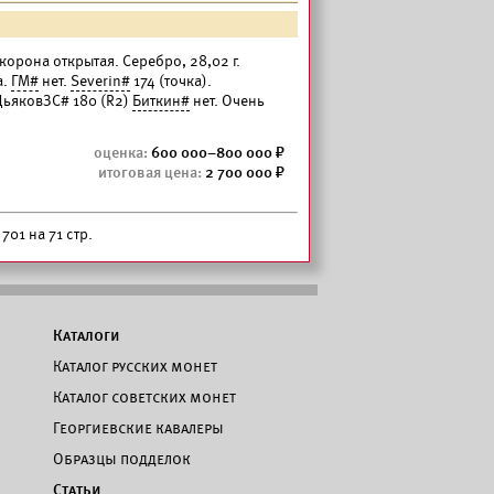
корона открытая. Серебро, 28,02 г.
а.
ГМ#
нет.
Severin#
174 (точка).
ДьяковЗС# 180 (R2)
Биткин#
нет. Очень
600 000–800 000
2 700 000
701 на 71 стр.
Каталоги
Каталог русских монет
Каталог советских монет
Георгиевские кавалеры
Образцы подделок
Статьи