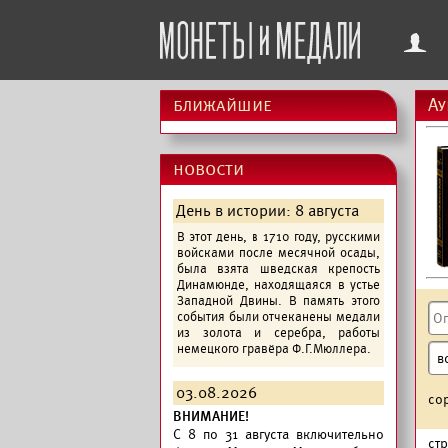
f
ближайшие
Ау
новости
День в истории: 8 августа
В этот день, в 1710 году, русскими
войсками после месячной осады,
была взята шведская крепость
Динамюнде, находящаяся в устье
Западной Двины. В память этого
события были отчеканены медали
из золота и серебра, работы
немецкого гравёра Ф.Г.Мюллера.
03.08.2026
со
ВНИМАНИЕ!
C 8 по 31 августа включительно
ст