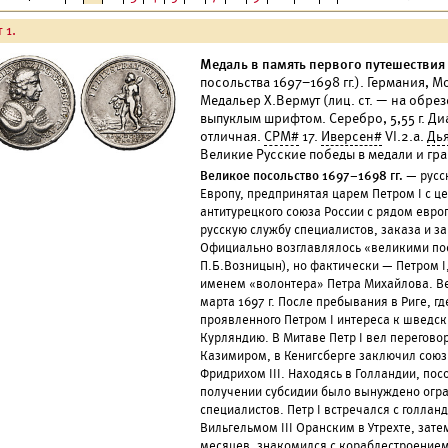
 1.
Медаль в память первого путешествия 
посольства 1697–1698 гг.). Германия, Мо
Медальер Х.Вермут (лиц. ст. — на обрез
выпуклым шрифтом. Серебро, 5,55 г. Ди
отличная.
СРМ#
17.
Иверсен#
VI.2.а.
Дь
Великие Русские победы в медали и гра
Великое посольство 1697–1698 гг.
— русс
Европу, предпринятая царем Петром I с 
антитурецкого союза России с рядом евро
русскую службу специалистов, заказа и з
Официально возглавлялось «великими пос
П.Б.Возницын), но фактически — Петром I
именем «волонтера» Петра Михайлова. Ве
марта 1697 г. После пребывания в Риге, г
проявленного Петром I интереса к шведс
Курляндию. В Митаве Петр I вел перегов
Казимиром, в Кенигсберге заключил союз
Фридрихом III. Находясь в Голландии, по
получении субсидии было вынуждено огр
специалистов. Петр I встречался с голла
Вильгельмом III Оранским в Утрехте, зате
месяцев, знакомился с кораблестроением