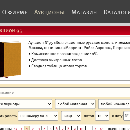
О фирме
Аукционы
Магазин
Каталог
кцион 95
Аукцион №95 «Коллекционные русские монеты и медали»
Москва, гостиница «Марриотт Ройал Аврора», Петровка
• Комиссионное вознаграждение 10%.
•
Доставка выигранных лотов.
• Сводная таблица итогов торгов
ртировать
лотов
к лоту
раницы
<<
<
1
2
3
4
5
6
7
8
9
10
...
>
>>
всего лотов: 