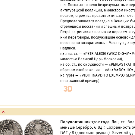
т. д. Посольство вело безрезультатные п
антитурецкой коалиции, министром иност
послом, стремясь предотвратить заключен
Предполагавшаяся поездка в Венецию был
стрелецком восстании и спешным возвращ
Петр I встретился с польским королем и к
ним переговоры, послужившие основой дл
посольство возвратилось в Москву 25 авгус
Надписи:
на лиц. ст. — «PETR:ALEXEIEWICZ D:G•M•
милостью Великий Царь Московии);
на об. ст., по окружности — «PERLVSTRAT 
обрезом изображения — «A
o•M•DC•IIIC• /
на гурте — «VIDIT INAVDITO EXEMPLO GER
неслыханный пример).
 2.
Полуполтинник 1702 года.
Лиц. ст.: бо
меньше Серебро, 6,84 г. Сохранность о
ГМ#
7.8 (довольно редкая).
Severin#
55 