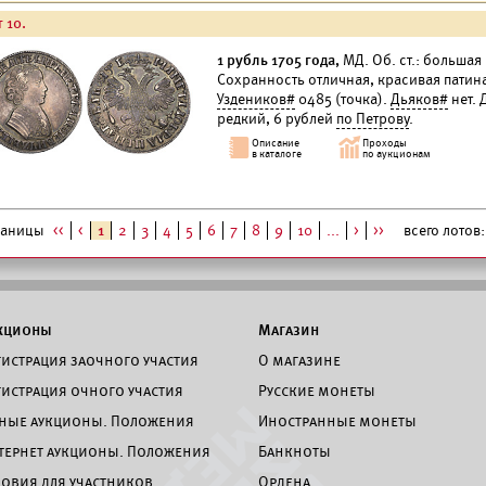
 10.
1 рубль 1705 года,
МД. Об. ст.: большая 
Сохранность отличная, красивая патин
Уздеников#
0485 (точка).
Дьяков#
нет. 
редкий, 6 рублей
по Петрову
.
раницы
<<
<
1
2
3
4
5
6
7
8
9
10
...
>
>>
всего лотов: 
кционы
Магазин
гистрация заочного участия
О магазине
гистрация очного участия
Русские монеты
ные аукционы. Положения
Иностранные монеты
тернет аукционы. Положения
Банкноты
ловия для участников
Ордена