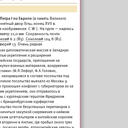
Петра I по Европе
(в память Великого
нетный двор Готы, конец XVII в.
е изображения: C·W·). На гурте — надпись
аметр 21,0 мм. Сохранность почти
яков#
6.2 (R5).
Соколов#
104.б (R1).
вюре# 13. Очень редкая.
кая дипломатическая миссия в Западную
целью укрепления и расширения
пейских государств, приглашения на
акупки военных материалов, вооружения.
лами» (Ф.Я.Лефорт, Ф.А.Головин,
, находившимся в составе посольства под
ликое посольство выехало из Москвы 9
де произошел конфликт с губернатором из-за
ким укреплениям, оно отправилось в
оры с курляндским герцогом Фридрихом
 с бранденбургским курфюрстом
сольство после безуспешных переговоров о
аничиться закупкой снаряжения и наймом
ндским штатгальтером и английским королем
м вторично в Англии, где пробыл около трех
, посещал верфи, артиллерийские заводы и