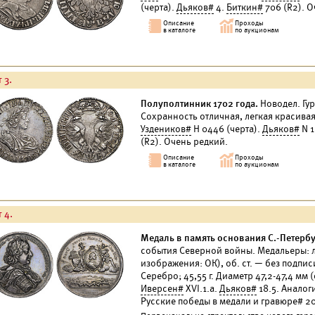
(черта).
Дьяков#
4.
Биткин#
706 (R2). О
 3.
Полуполтинник 1702 года.
Новодел. Гур
Сохранность отличная, легкая красивая
Уздеников#
Н 0446 (черта).
Дьяков#
N 1
(R2). Очень редкий.
 4.
Медаль в память основания С.-Петербург
события Северной войны. Медальеры: л
изображения: ОК), об. ст. — без подпис
Серебро; 45,55 г. Диаметр 47,2-47,4 мм
Иверсен#
XVI.1.а.
Дьяков#
18.5. Аналог
Русские победы в медали и гравюре# 20