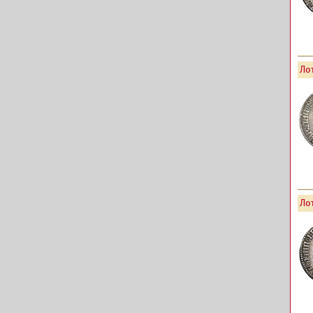
Лот
Лот