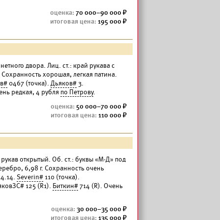
70 000–90 000
195 000
етного двора. Лиц. ст.: край рукава с
. Сохранность хорошая, легкая патина.
ов#
0467 (точка).
Дьяков#
3.
ень редкая, 4 рубля
по Петрову
.
50 000–70 000
110 000
: рукав открытый. Об. ст.: буквы «М-Д» под
еребро, 6,98 г. Сохранность очень
4.14.
Severin#
110 (точка).
яковЗС# 125 (R1).
Биткин#
714 (R). Очень
30 000–35 000
135 000