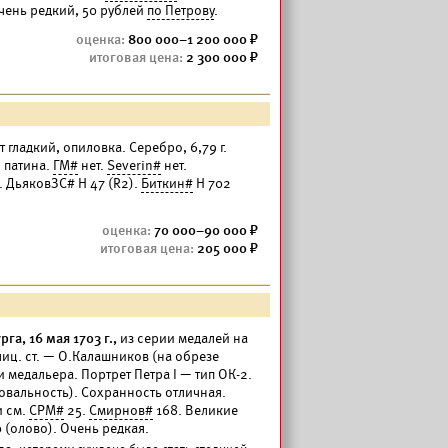
чень редкий, 50 рублей
по Петрову
.
800 000–1 200 000
2 300 000
т гладкий, опиловка. Серебро, 6,79 г.
 патина.
ГМ#
нет.
Severin#
нет.
. ДьяковЗС# Н 47 (R2).
Биткин#
Н 702
70 000–90 000
205 000
а, 16 мая 1703 г.,
из серии медалей на
иц. ст. — О.Калашников (на обрезе
и медальера. Портрет Петра I — тип ОК-2.
 (овальность). Сохранность отличная.
и см.
СРМ#
25.
Смирнов#
168. Великие
 (олово). Очень редкая.