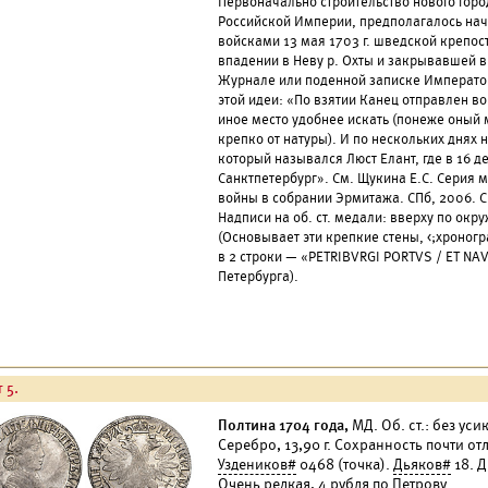
Первоначально строительство нового горо
Российской Империи, предполагалось нач
войсками 13 мая 1703 г. шведской крепо
впадении в Неву р. Охты и закрывавшей в
Журнале или поденной записке Император
этой идеи: «По взятии Канец отправлен во
иное место удобнее искать (понеже оный м
крепко от натуры). И по нескольких днях 
который назывался Люст Елант, где в 16 
Санктпетербург». См. Щукина Е.С. Серия 
войны в собрании Эрмитажа. СПб, 2006. С.
Надписи на об. ст. медали: вверху по окр
(Основывает эти крепкие стены, <;хроног
в 2 строки — «PETRIBVRGI PORTVS / ET NA
Петербурга).
 5.
Полтина 1704 года,
МД. Об. ст.: без ус
Серебро, 13,90 г. Сохранность почти от
Уздеников#
0468 (точка).
Дьяков#
18. Д
Очень редкая, 4 рубля
по Петрову
.