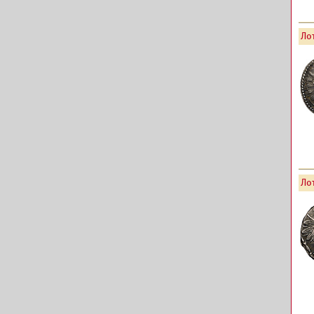
Лот
Лот