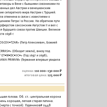
ереговоры в Вене с бывшими союзниками по
ранных дел Австрии и венецианским
ие сепаратного мира Австрии с Турцией.
а отменена в связи с известиями о
ением Петра I в Россию. На обратном пути
урфюрстом саксонским Августом II и вел с
я будущего союза против Швеции. Великое
та 1698 г.
MOSCOV•TZAR» (Петр Алексеевич, Божией
TERRAS•» (Обходит земли), внизу под
 ET•M•DC•IIC•» (Год 1697 и 1698);
MANIA PRIMVM» (Германия впервые увидела
110 000–130 000
125 000
льшая голова. Об. ст.: центральная корона
чень хорошая, легкая старая патина.
(черта с точкой).
Уздеников#
0448