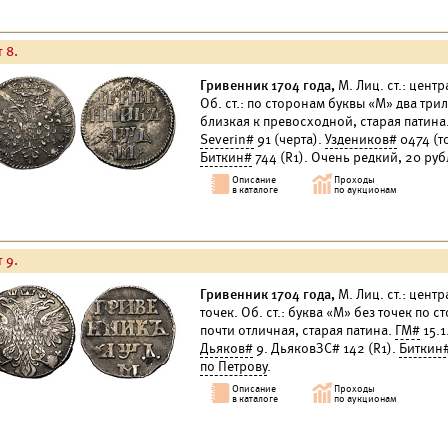
 8.
Гривенник 1704 года,
М. Лиц. ст.: цент
Об. ст.: по сторонам буквы «М» два три
близкая к превосходной, старая патина
Severin#
91 (черта).
Уздеников#
0474 (т
Биткин#
744 (R1). Очень редкий, 20 ру
 9.
Гривенник 1704 года,
М. Лиц. ст.: цент
точек. Об. ст.: буква «М» без точек по 
почти отличная, старая патина.
ГМ#
15.1
Дьяков#
9. ДьяковЗС# 142 (R1).
Биткин
по Петрову
.