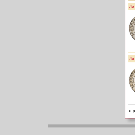
Лот
Лот
ст