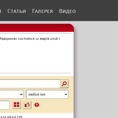
и
Статьи
Галерея
Видео
едорина» состоялся 12 марта 2016 г.
s
Ъ
?
412 на 42 стр.