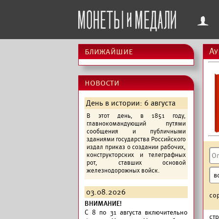
f
ближайшие
Ау
новости
День в истории: 6 августа
В этот день, в 1851 году,
главнокомандующий путями
сообщения и публичными
зданиями государства Российского
издал приказ о создании рабочих,
конструкторских и телеграфных
рот, ставших основой
железнодорожных войск.
03.08.2026
со
ВНИМАНИЕ!
C 8 по 31 августа включительно
ст