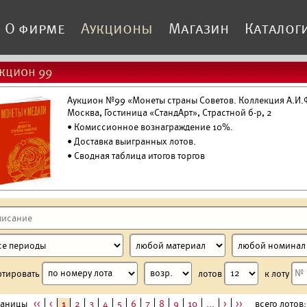
О фирме
Аукционы
Магазин
Каталог
кцион 99
Аукцион №99 «Монеты страны Советов. Коллекция А.И.Ф
Москва, Гостиница «СтандАрт», Страстной б-р, 2
• Комиссионное вознаграждение 10%.
•
Доставка выигранных лотов.
• Сводная таблица итогов торгов
ртировать
лотов
к лоту
раницы
<<
<
1
2
3
4
5
6
7
8
9
10
...
>
>>
всего лотов: 