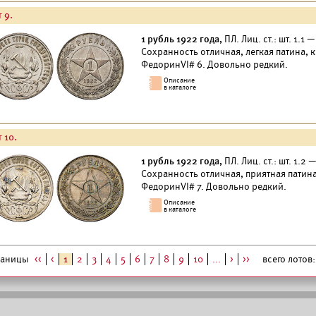
 9.
1 рубль 1922 года,
ПЛ. Лиц. ст.: шт. 1.1 
Сохранность отличная, легкая патина,
ФедоринVI# 6. Довольно редкий.
 10.
1 рубль 1922 года,
ПЛ. Лиц. ст.: шт. 1.2 
Сохранность отличная, приятная патин
ФедоринVI# 7. Довольно редкий.
раницы
<<
<
1
2
3
4
5
6
7
8
9
10
...
>
>>
всего лотов: 