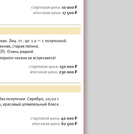
10 000
17 500
н. Лиц. ст.: шт. 1.2 — с полуточкой.
анная, старая патина.
 (П). Очень редкий.
ярного чекана не встречаются!
150 000
230 000
— без полуточки. Серебро, 20,02 г.
а, красивый штемпельный блеск.
40 000
62 500