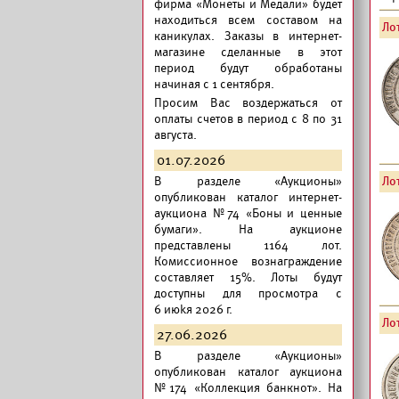
фирма «Монеты и Медали» будет
находиться всем составом на
Лот
каникулах. Заказы в интернет-
магазине сделанные в этот
период будут обработаны
начиная с 1 сентября.
Просим Вас воздержаться от
оплаты счетов в период с 8 по 31
августа.
01.07.2026
В разделе «Аукционы»
Лот
опубликован
каталог интернет-
аукциона №74 «Боны и ценные
бумаги».
На аукционе
представлены 1164 лот.
Комиссионное вознаграждение
составляет 15%. Лоты будут
доступны для просмотра с
6 июkя 2026 г.
Лот
27.06.2026
В разделе «Аукционы»
опубликован
каталог аукциона
№174 «Коллекция банкнот».
На