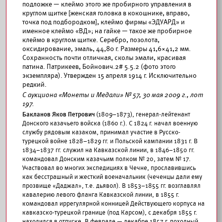
подложке — клеймо этого же пробирного управления в
круглом щитке [женская головка в кокошнике, вправо,
точка под подбородком], клеймо фирмы «ЭДУАРД» и
именное клеймо «ВД»; на гайке — такое же пробирное
клеймо в круглом щитке. Серебро, позолота,
оксидирование, эмаль, 44,80 г. Размеры 41,6×41,2 мм.
Сохранность почти отличная, сколы эмали, красивая
патина. Патрикеев, Бойнович.2# 5.5.2 (фото этого
экземпляра). Утвержден 15 апреля 1914 г. Исключительно
редкий.
С аукциона «Монеты и Медали» № 57, 30 мая 2009 г., лот
197.
Бакланов Яков Петрович
(1809–1873), генерал-лейтенант
Донского казачьего войска (1860 г.). С 1824 г. начал военную
службу рядовым казаком, принимал участие в Русско-
турецкой войне 1828–1829 гг. и Польской кампании 1831 г. В
1834–1837 гг. служил на Кавказской линии, в 1846–1850 гг.
командовал Донским казачьим полком № 20, затем № 17.
Участвовал во многих экспедициях в Чечне, прославившись
как бесстрашный и жесткий военачальник (чеченцы дали ему
прозвище «Даджал», т.е. дьявол). В 1853–1855 гг. возглавлял
кавалерию левого фланга Кавказской линии, в 1855 г.
командовал иррегулярной конницей Действующего корпуса на
кавказско-турецкой границе (под Карсом), с декабря 1855 г.
находился в отпуске. В феврале — декабре 1857 г. походный