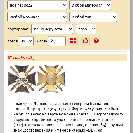
сортировать
Ъ
?
лотов
к лоту
№ 141. Лот 183.
Знак 17-го Донского казачьего генерала Бакланова
полка.
Петроград, 1914–1917 гг. Фирма «Эдуард». Клейма:
на об. ст. знака на верхнем конце креста — Петроградского
окружного пробирного управления в овальном щитке
[альфа, женская головка в кокошнике, вправо, 84], круглый
знак удостоверения и именное клеймо «ВД»; на