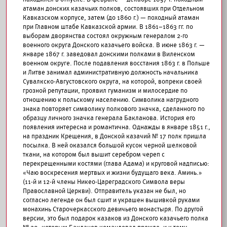
атаман донских казачьих полков, состоявших при Отдельном
Кавказском корпусе, затем (до 1860 г.) — походный атаман
при Главном штабе Кавказской армии. В 1861–1863 гг. по
выборам дворянства состоял окружным генералом 2-го
военного округа Донского казачьего войска. В июне 1863 г. —
январе 1867 г. заведовал донскими полками в Виленском
военном округе. После подавления восстания 1863 г. в Польше
и Литве занимал административную должность начальника
Сувалкско-Августовского округа, на которой, вопреки своей
грозной репутации, проявил гуманизм и милосердие по
отношению к польскому населению. Символика нагрудного
знака повторяет символику полкового значка, сделанного по
образцу личного значка генерала Бакланова. История его
появления интересна и романтична. Однажды в январе 1851 г.,
на праздник Крещения, в Донской казачий № 17 полк пришла
посылка. В ней оказался большой кусок черной шелковой
ткани, на котором был вышит серебром череп с
перекрещенными костями (глава Адама) и круговой надписью:
«Чаю воскресения мертвых и жизни будущаго века. Аминь.»
(11-й и 12-й члены Никео-Цареградского Символа веры
Православной Церкви). Отправитель указан не был, но
согласно легенде он был сшит и украшен вышивкой руками
монахинь Старочеркасского девичьего монастыря. По другой
версии, это был подарок казаков из Донского казачьего полка