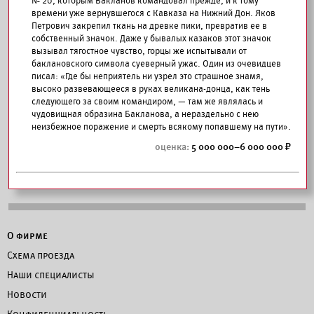
№ 20, которым Бакланов командовал прежде, и к тому
времени уже вернувшегося с Кавказа на Нижний Дон. Яков
Петрович закрепил ткань на древке пики, превратив ее в
собственный значок. Даже у бывалых казаков этот значок
вызывал тягостное чувство, горцы же испытывали от
баклановского символа суеверный ужас. Один из очевидцев
писал: «Где бы неприятель ни узрел это страшное знамя,
высоко развевающееся в руках великана-донца, как тень
следующего за своим командиром, — там же являлась и
чудовищная образина Бакланова, а нераздельно с нею
неизбежное поражение и смерть всякому попавшему на пути».
5 000 000–6 000 000
О фирме
Схема проезда
Наши специалисты
Новости