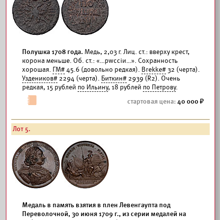
Полушка 1708 года.
Медь, 2,03 г. Лиц. ст.: вверху крест,
корона меньше. Об. ст.: «…рwссiи…». Сохранность
хорошая.
ГМ#
45.6 (довольно редкая).
Brekke#
32 (черта).
Уздеников#
2294 (черта).
Биткин#
2939 (R2). Очень
редкая, 15 рублей
по Ильину
, 18 рублей
по Петрову
.
40 000
Лот 5.
Медаль в память взятия в плен Левенгаупта под
Переволочной, 30 июня 1709 г., из серии медалей на