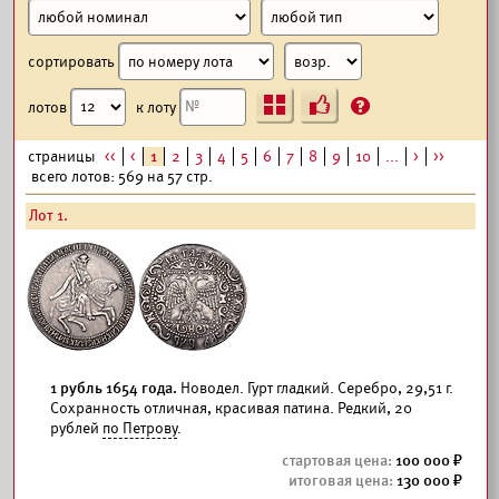
сортировать
Ъ
?
лотов
к лоту
страницы
<<
<
1
2
3
4
5
6
7
8
9
10
...
>
>>
всего лотов: 569 на 57 стр.
Лот 1.
1 рубль 1654 года.
Новодел. Гурт гладкий. Серебро, 29,51 г.
Сохранность отличная, красивая патина. Редкий, 20
рублей
по Петрову
.
100 000
130 000