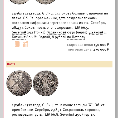
1 рубль 1712 года,
G. Лиц. Ст.: голова больше, с пряжкой на
плече. Об. Ст.: орел меньше, дата разделена точками,
последняя цифра даты перегравирована из «1». Серебро,
28,43 г. Сохранность очень хорошая.
ГМ#
66.5.
Severin#
292 (точка).
Уздеников#
0530 (черта).
Дьяков#
1.
Биткин#
806 ®. Редкий, 8 рублей
по Петрову
.
150 000
270 000
Лот 7.
1 рубль 1712 года,
G. Лиц. ст.: в конце легенды "Х". Об. ст.:
орел больше. Серебро, 27,85 г. Сохранность хорошая,
реставрация гурта.
ГМ#
66.8.
Severin#
290 (черта с