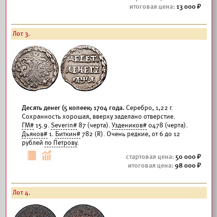
13 000
Лот 3.
Десять денег (5 копеек) 1704 года.
Серебро, 1,22 г.
Сохранность хорошая, вверху заделано отверстие.
ГМ#
15.9.
Severin#
87 (черта).
Уздеников#
0478 (черта).
Дьяков#
1.
Биткин#
782 (R). Очень редкие, от 6 до 12
рублей
по Петрову
.
50 000
98 000
Лот 4.