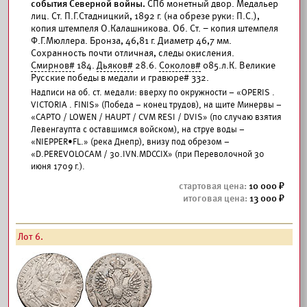
события Северной войны.
СПб монетный двор. Медальер
лиц. Ст. П.Г.Стадницкий, 1892 г. (на обрезе руки: П.С.),
копия штемпеля О.Калашникова. Об. Ст. – копия штемпеля
Ф.Г.Мюллера. Бронза, 46,81 г. Диаметр 46,7 мм.
Сохранность почти отличная, следы окисления.
Смирнов#
184.
Дьяков#
28.6.
Соколов#
085.л.К. Великие
Русские победы в медали и гравюре# 332.
Надписи на об. ст. медали: вверху по окружности – «OPERIS .
VICTORIA . FINIS» (Победа – конец трудов), на щите Минервы –
«CAPTO / LOWEN / HAUPT / CVM RESI / DVIS» (по случаю взятия
Левенгаупта с оставшимся войском), на струе воды –
«NIEPPER•FL.» (река Днепр), внизу под обрезом –
«D.PEREVOLOCAM / 30.IVN.MDCCIX» (при Переволочной 30
июня 1709 г.).
10 000
13 000
Лот 6.