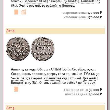
точкой).
Уздеников#
0530 (черта).
Дьяков#
4.
Биткин#
809
(R1). Очень редкий, 10 рублей
по Петрову
.
170 000
170 000
Лот 8.
Алтын 1712 года.
Об. ст.: «АЛТЫ/НЪЬК». Серебро, 0,92 г.
Сохранность хорошая, вверху след от напайки.
ГМ#
66.30.
Severin#
275 (черта).
Уздеников#
0534 (точка).
Дьяков#
4.
Биткин#
1175 (R1). Очень редкий, 10 рублей
по Петрову
.
30 000
30 000
Лот 9.