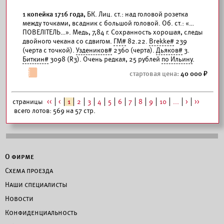
1 копейка 1716 года,
БК. Лиц. ст.: над головой розетка
между точками, всадник с большой головой. Об. ст.: «…
ПОВЕЛIТЕЛЬ…». Медь, 7,84 г. Сохранность хорошая, следы
двойного чекана со сдвигом.
ГМ#
82.22.
Brekke#
239
(черта с точкой).
Уздеников#
2360 (черта).
Дьяков#
3.
Биткин#
3098 (R3). Очень редкая, 25 рублей
по Ильину
.
40 000
страницы
<<
<
1
2
3
4
5
6
7
8
9
10
...
>
>>
всего лотов: 569 на 57 стр.
О фирме
Схема проезда
Наши специалисты
Новости
Конфиденциальность