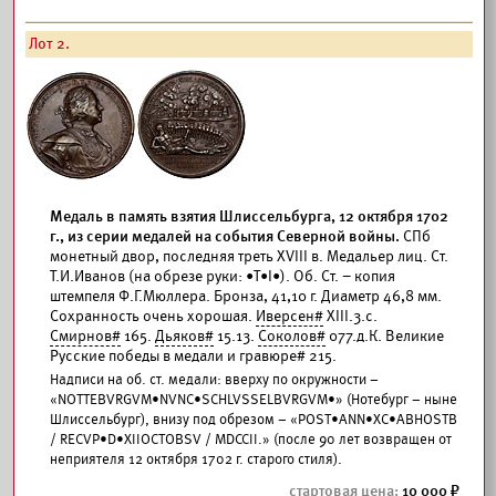
Лот 2.
Медаль в память взятия Шлиссельбурга, 12 октября 1702
г., из серии медалей на события Северной войны.
СПб
монетный двор, последняя треть XVIII в. Медальер лиц. Ст.
Т.И.Иванов (на обрезе руки: •Т•I•). Об. Ст. – копия
штемпеля Ф.Г.Мюллера. Бронза, 41,10 г. Диаметр 46,8 мм.
Сохранность очень хорошая.
Иверсен#
XIII.3.c.
Смирнов#
165.
Дьяков#
15.13.
Соколов#
077.д.К. Великие
Русские победы в медали и гравюре# 215.
Надписи на об. ст. медали: вверху по окружности –
«NOTTEBVRGVM•NVNC•SCHLVSSELBVRGVM•» (Нотебург – ныне
Шлиссельбург), внизу под обрезом – «POST•ANN•XC•ABHOSTB
/ RECVP•D•XIIOCTOBSV / MDCCII.» (после 90 лет возвращен от
неприятеля 12 октября 1702 г. старого стиля).
10 000