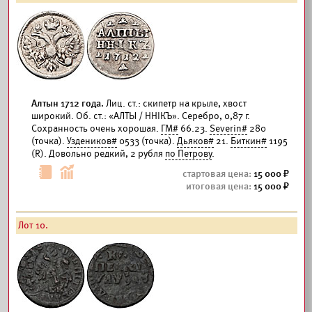
Алтын 1712 года.
Лиц. ст.: скипетр на крыле, хвост
широкий. Об. ст.: «АЛТЫ / ННIКЪ». Серебро, 0,87 г.
Сохранность очень хорошая.
ГМ#
66.23.
Severin#
280
(точка).
Уздеников#
0533 (точка).
Дьяков#
21.
Биткин#
1195
(R). Довольно редкий, 2 рубля
по Петрову
.
15 000
15 000
Лот 10.