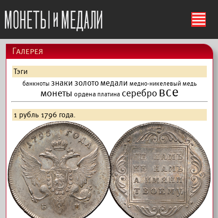
ś
Галерея
Тэги
знаки
золото
медали
банкноты
медно-никелевый
медь
все
монеты
серебро
ордена
платина
1 рубль 1796 года.