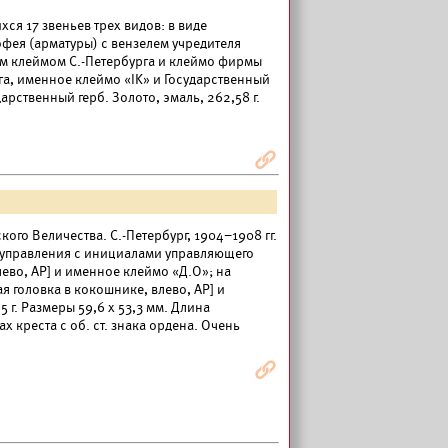
хся 17 звеньев трех видов: в виде
офея (арматуры) с вензелем учредителя
ским клеймом С.-Петербурга и клеймо фирмы
рга, именное клеймо «IK» и Государственный
арственный герб. Золото, эмаль, 262,58 г.
Я
ого Величества. С.-Петербург, 1904–1908 гг.
о управления с инициалами управляющего
ево, АР] и именное клеймо «Д.О»; на
 головка в кокошнике, влево, АР] и
 г. Размеры 59,6 x 53,3 мм. Длина
х креста с об. ст. знака ордена. Очень
Я