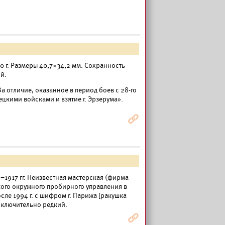
00 г. Размеры 40,7×34,2 мм. Сохранность
ий.
За отличие, оказанное в период боев с 28-го
рецкими войсками и взятие г. Эрзерума».
Я
–1917 гг. Неизвестная мастерская (фирма
ского окружного пробирного управления в
сле 1994 г. с шифром г. Парижа [ракушка
Исключительно редкий.
Я