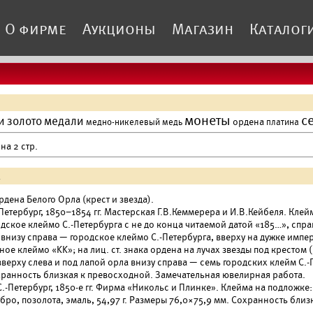
О фирме
Аукционы
Магазин
Каталог
монеты
с
и
золото
медали
ордена
медно-никелевый
медь
платина
на 2 стр.
.
дена Белого Орла (крест и звезда).
-Петербург, 1850–1854 гг. Мастерская Г.В.Кеммерера и И.В.Кейбеля. Клейм
одское клеймо С.-Петербурга с не до конца читаемой датой «185…», спр
 внизу справа — городское клеймо С.-Петербурга, вверху на дужке имп
ое клеймо «KK»; на лиц. ст. знака ордена на лучах звезды под крестом (в
верху слева и под лапой орла внизу справа — семь городских клейм С.-П
хранность близкая к превосходной. Замечательная ювелирная работа.
С.-Петербург, 1850-е гг. Фирма «Никольс и Плинке». Клейма на подложке
бро, позолота, эмаль, 54,97 г. Размеры 76,0×75,9 мм. Сохранность бли