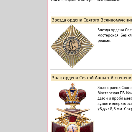
Звезда ордена Святого Великомучени
Звезда ордена Свя
мастерская. Без к
редкая.
Знак ордена Святой Анны 1-й степени
Знак ордена Святой
Мастерская Г.В.Ке
датой и проба мет
дужке императорск
78,5×48,8 мм. Сох