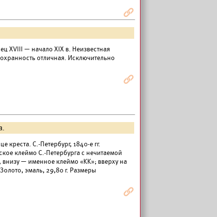
Я
ц XVIII — начало XIX в. Неизвестная
. Сохранность отличная. Исключительно
Я
а.
креста. С.-Петербург, 1840-е гг.
дское клеймо С.-Петербурга с нечитаемой
, внизу — именное клеймо «KK»; вверху на
олото, эмаль, 29,80 г. Размеры
Я