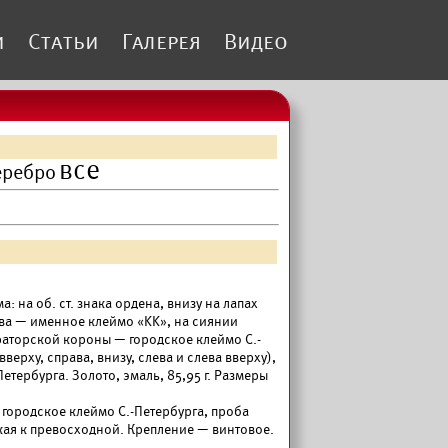
и
Статьи
Галерея
Видео
все
еребро
а: на об. ст. знака ордена, внизу на лапах
ава — именное клеймо «KK», на сиянии
ераторской короны — городское клеймо С.-
верху, справа, внизу, слева и слева вверху),
етербурга. Золото, эмаль, 85,95 г. Размеры
: городское клеймо С.-Петербурга, проба
зкая к превосходной. Крепление — винтовое.