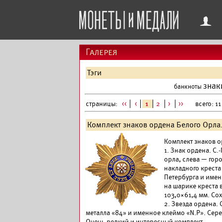
f
Галерея
Тэги
знак
банкноты
страницы:
<<
<
1
2
>
>>
всего: 11 
Комплект знаков ордена Белого Орла
Комплект знаков ор
1. Знак ордена. С.
орла, слева — гор
накладного креста
Петербурга и именн
на шарике креста в
103,0×61,4 мм. Со
2. Звезда ордена. 
металла «84» и именное клеймо «N.P». Сере
Очень редкий и интересный комплект.