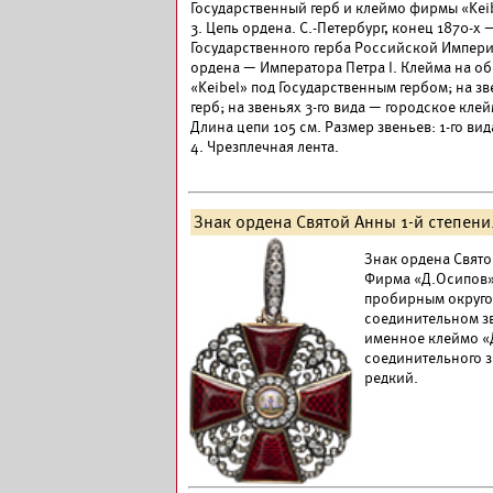
Государственный герб и клеймо фирмы «Keib
3. Цепь ордена. С.-Петербург, конец 1870-х
Государственного герба Российской Империи
ордена — Императора Петра I. Клейма на об.
«Keibel» под Государственным гербом; на з
герб; на звеньях 3-го вида — городское кле
Длина цепи 105 см. Размер звеньев: 1-го вид
4. Чрезплечная лента.
Знак ордена Святой Анны 1-й степени
Знак ордена Свято
Фирма «Д.Осипов».
пробирным округом
соединительном зв
именное клеймо «Д
соединительного зв
редкий.