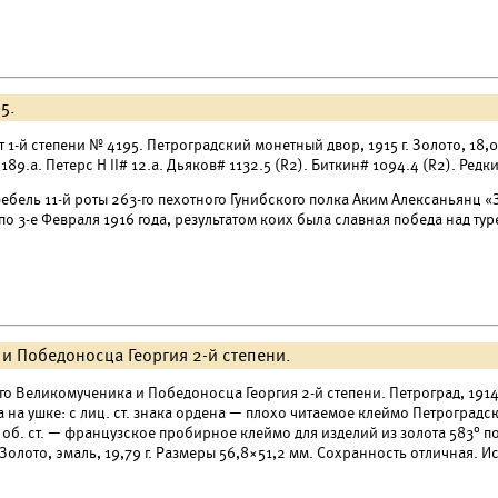
5.
 1-й степени № 4195. Петроградский монетный двор, 1915 г. Золото, 18,
189.а. Петерс Н II# 12.а. Дьяков# 1132.5 (R2). Биткин# 1094.4 (R2). Редк
бель 11-й роты 263-го пехотного Гунибского полка Аким Алексаньянц
«
по 3-е Февраля 1916 года, результатом коих была славная победа над ту
и Победоносца Георгия 2-й степени.
го Великомученика и Победоносца Георгия 2-й степени. Петроград, 1914
а на ушке: с лиц. ст. знака ордена — плохо читаемое клеймо Петроград
 об. ст. — французское пробирное клеймо для изделий из золота 583° по
 Золото, эмаль, 19,79 г. Размеры 56,8×51,2 мм. Сохранность отличная. 