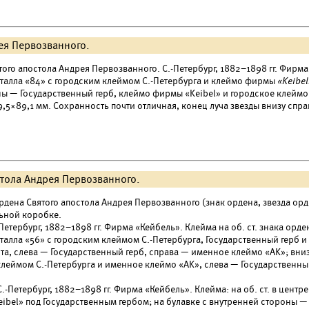
ея Первозванного.
ого апостола Андрея Первозванного. С.-Петербург, 1882–1898 гг. Фирма 
талла «84» с городским клеймом С.-Петербурга и клеймо фирмы
«Keibe
ы — Государственный герб, клеймо фирмы «Keibel» и городское клеймо 
9,5×89,1 мм. Сохранность почти отличная, конец луча звезды внизу справ
стола Андрея Первозванного.
рдена Святого апостола Андрея Первозванного (знак ордена, звезда ор
льной коробке.
-Петербург, 1882–1898 гг. Фирма «Кейбель». Клейма на об. ст. знака ор
талла «56» с городским клеймом С.-Петербурга, Государственный герб 
та, слева — Государственный герб, справа — именное клеймо «AK»; вниз
клеймом С.-Петербурга и именное клеймо «AK», слева — Государственный 
С.-Петербург, 1882–1898 гг. Фирма «Кейбель». Клейма: на об. ст. в цент
ibel» под Государственным гербом; на булавке с внутренней стороны — 