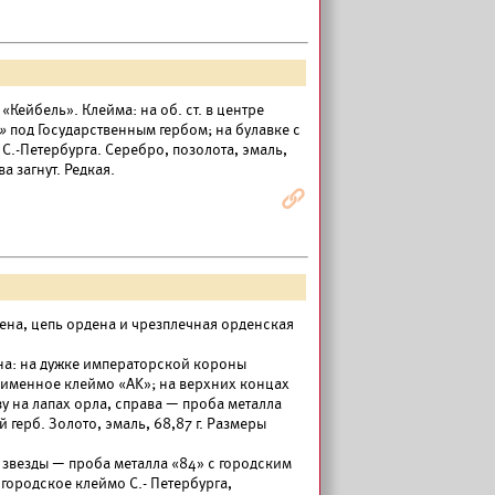
«Кейбель». Клейма: на об. ст. в центре
l»
под Государственным гербом; на булавке с
С.-Петербурга. Серебро, позолота, эмаль,
а загнут. Редкая.
Я
дена, цепь ордена и чрезплечная орденская
дена: на дужке императорской короны
и именное клеймо «AK»; на верхних концах
у на лапах орла, справа — проба металла
герб. Золото, эмаль, 68,87 г. Размеры
ре звезды — проба металла «84» с городским
городское клеймо С.- Петербурга,