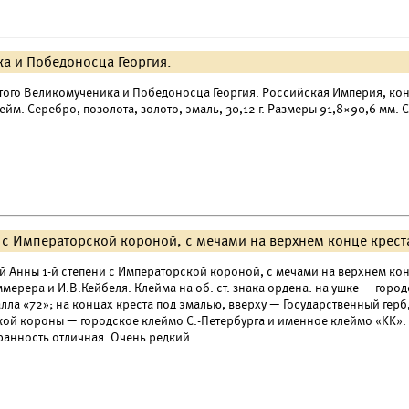
ка и Победоносца Георгия.
того Великомученика и Победоносца Георгия. Российская Империя, коне
лейм. Серебро, позолота, золото, эмаль, 30,12 г. Размеры 91,8×90,6 мм
 с Императорской короной, с мечами на верхнем конце крест
 Анны 1-й степени с Императорской короной, с мечами на верхнем конце 
ммерера и И.В.Кейбеля. Клейма на об. ст. знака ордена: на ушке — горо
алла «72»; на концах креста под эмалью, вверху — Государственный герб
ой короны — городское клеймо С.-Петербурга и именное клеймо «KK». З
ранность отличная. Очень редкий.