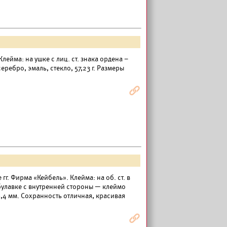
лейма: на ушке с лиц. ст. знака ордена –
еребро, эмаль, стекло, 57,23 г. Размеры
Я
гг. Фирма «Кейбель». Клейма: на об. ст. в
 булавке с внутренней стороны — клеймо
6,4 мм. Сохранность отличная, красивая
Я