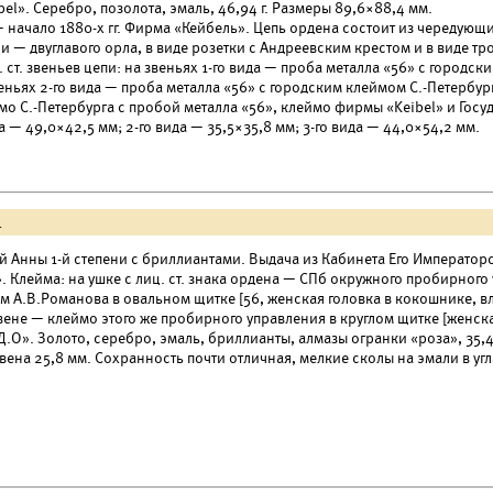
el». Серебро, позолота, эмаль, 46,94 г. Размеры 89,6×88,4 мм.
 — начало 1880-х гг. Фирма «Кейбель». Цепь ордена состоит из чередующи
 — двуглавого орла, в виде розетки с Андреевским крестом и в виде тр
 ст. звеньев цепи: на звеньях 1-го вида — проба металла «56» с город
веньях 2-го вида — проба металла «56» с городским клеймом С.-Петербу
ймо С.-Петербурга с пробой металла «56», клеймо фирмы «Keibel» и Госуд
а — 49,0×42,5 мм; 2-го вида — 35,5×35,8 мм; 3-го вида — 44,0×54,2 мм.
.
й Анны 1-й степени с бриллиантами. Выдача из Кабинета Его Императорск
 Клейма: на ушке с лиц. ст. знака ордена — СПб окружного пробирног
 А.В.Романова в овальном щитке [56, женская головка в кокошнике, вл
ене — клеймо этого же пробирного управления в круглом щитке [женская
.О». Золото, серебро, эмаль, бриллианты, алмазы огранки «роза», 35,45
ена 25,8 мм. Сохранность почти отличная, мелкие сколы на эмали в угла