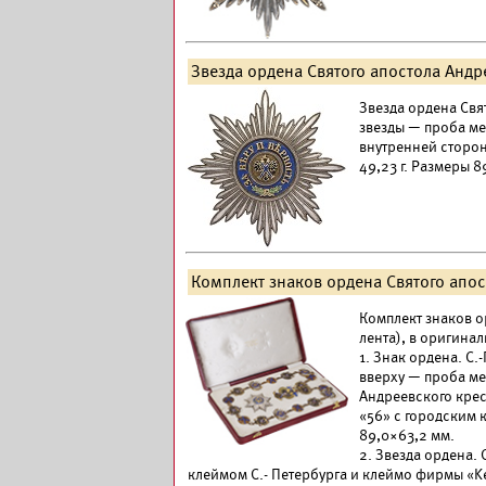
Звезда ордена Святого апостола Андр
Звезда ордена Свят
звезды — проба ме
внутренней сторон
49,23 г. Размеры 8
Комплект знаков ордена Святого апо
Комплект знаков о
лента), в оригина
1. Знак ордена. С.
вверху — проба ме
Андреевского крес
«56» с городским 
89,0×63,2 мм.
2. Звезда ордена. 
клеймом С.- Петербурга и клеймо фирмы «Ke