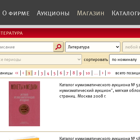
О фирме
Аукционы
Магазин
Каталог
тература
s
сортировать
раницы
<<
<
1
2
3
4
5
6
7
8
9
10
...
>
>>
всего позици
Каталог нумизматического аукциона № 52
нумизматический аукцион", мягкая облож
страниц. Москва 2008 г.
Каталог нумизматического аукциона № 58