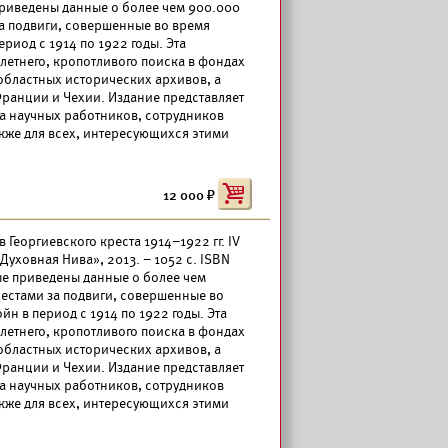
приведены данные о более чем 900.000
а подвиги, совершенные во время
риод с 1914 по 1922 годы. Эта
летнего, кропотливого поиска в фондах
 областных исторических архивов, а
ранции и Чехии. Издание представляет
а научных работников, сотрудников
акже для всех, интересующихся этими
12 000
 Георгиевского креста 1914–1922 гг. IV
уховная Нива», 2013. – 1052 с. ISBN
ые приведены данные о более чем
естами за подвиги, совершенные во
н в период с 1914 по 1922 годы. Эта
летнего, кропотливого поиска в фондах
 областных исторических архивов, а
ранции и Чехии. Издание представляет
а научных работников, сотрудников
акже для всех, интересующихся этими