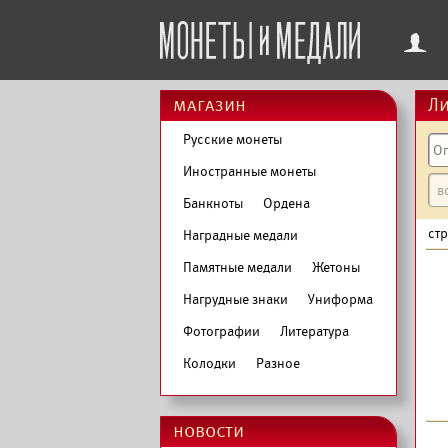
f
магазин
Ли
Русские монеты
Иностранные монеты
Банкноты
Ордена
ст
Наградные медали
Памятные медали
Жетоны
Нагрудные знаки
Униформа
Фотографии
Литература
Колодки
Разное
новости