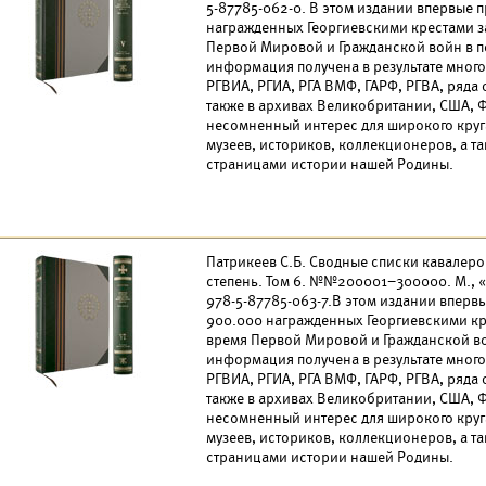
5-87785-062-0. В этом издании впервые 
награжденных Георгиевскими крестами з
Первой Мировой и Гражданской войн в пе
информация получена в результате много
РГВИА, РГИА, РГА ВМФ, ГАРФ, РГВА, ряда
также в архивах Великобритании, США, Ф
несомненный интерес для широкого круг
музеев, историков, коллекционеров, а т
страницами истории нашей Родины.
Патрикеев С.Б. Сводные списки кавалеров
степень. Том 6. №№200001–300000. М., «Д
978-5-87785-063-7.В этом издании вперв
900.000 награжденных Георгиевскими кр
время Первой Мировой и Гражданской вой
информация получена в результате много
РГВИА, РГИА, РГА ВМФ, ГАРФ, РГВА, ряда
также в архивах Великобритании, США, Ф
несомненный интерес для широкого круг
музеев, историков, коллекционеров, а т
страницами истории нашей Родины.