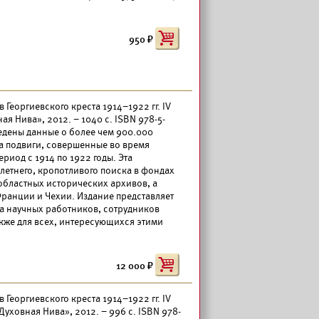
950
 Георгиевского креста 1914–1922 гг. IV
я Нива», 2012. – 1040 с. ISBN 978-5-
едены данные о более чем 900.000
а подвиги, совершенные во время
риод с 1914 по 1922 годы. Эта
летнего, кропотливого поиска в фондах
 областных исторических архивов, а
ранции и Чехии. Издание представляет
а научных работников, сотрудников
акже для всех, интересующихся этими
12 000
 Георгиевского креста 1914–1922 гг. IV
уховная Нива», 2012. – 996 с. ISBN 978-