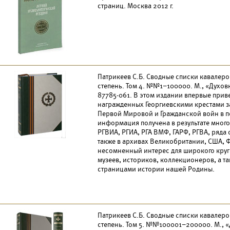
страниц. Москва 2012 г.
Патрикеев С.Б. Сводные списки кавалеров
степень. Том 4. №№1–100000. М., «Духовна
87785-061. В этом издании впервые прив
награжденных Георгиевскими крестами з
Первой Мировой и Гражданской войн в пе
информация получена в результате много
РГВИА, РГИА, РГА ВМФ, ГАРФ, РГВА, ряда
также в архивах Великобритании, США, Ф
несомненный интерес для широкого круг
музеев, историков, коллекционеров, а т
страницами истории нашей Родины.
Патрикеев С.Б. Сводные списки кавалеров
степень. Том 5. №№100001–200000. М., «Д