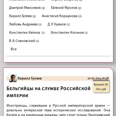
Дмитрий Максимов
Евгений Фролов
(3)
(3)
Кирилл Гуляев
Анастасия Коршунова
(3)
(2)
Любовь Андреева
Д.Л.Ушаков
(1)
(1)
Константин Капков
Константин Клочков
(1)
(1)
В.А.Спановский
(1)
Все
Кирилл Гуляев
20.05.2014 16:48
Аукцион 87
Бельгийцы на службе Российской
Лот 408
империи
Иностранцы, служившие в Русской императорской армии —
довольно интересная тема исторических исследований. Она
богата и на различные курьезы: чего стоит только Георгиевский