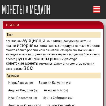
ś
cтатьи
Тэги
аукционы
выставки
документы
жетоны
ассигнации
история
каталог
медали
значки
литература
клоны
магазин
монеты банка россии
монеты новейшего времени
мошенники
находки
новости
ордена
памятные медали
подделки
Пресс-релиз
русские монеты
рынок
пресса
скульптура
советские монеты
термины
технология
угольные печатки
все
фотографии
Авторы
Игорь Лаврук
Василий Капустин
(80)
(33)
Андрей Федорин
Алексей Гайс
(25)
(17)
Иван Просветов
Ирина Сабинина
(17)
(16)
Анастасия Осокина
Кирилл Секретёв
(7)
(5)