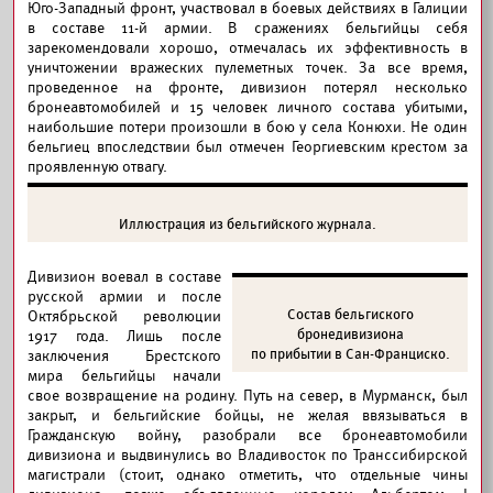
Юго-Западный фронт, участвовал в боевых действиях в Галиции
в составе 11-й армии. В сражениях бельгийцы себя
зарекомендовали хорошо, отмечалась их эффективность в
уничтожении вражеских пулеметных точек. За все время,
проведенное на фронте, дивизион потерял несколько
бронеавтомобилей и 15 человек личного состава убитыми,
наибольшие потери произошли в бою у села Конюхи. Не один
бельгиец впоследствии был отмечен Георгиевским крестом за
проявленную отвагу.
Иллюстрация из бельгийского журнала.
Дивизион воевал в составе
русской армии и после
Состав бельгиского
Октябрьской революции
бронедивизиона
1917 года. Лишь после
по прибытии в Сан-Франциско.
заключения Брестского
мира бельгийцы начали
свое возвращение на родину. Путь на север, в Мурманск, был
закрыт, и бельгийские бойцы, не желая ввязываться в
Гражданскую войну, разобрали все бронеавтомобили
дивизиона и выдвинулись во Владивосток по Транссибирской
магистрали (стоит, однако отметить, что отдельные чины