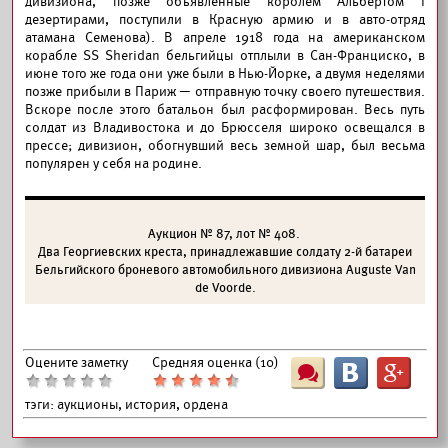
дивизиона, позже объявленные королем Альбертом I
дезертирами, поступили в Красную армию и в авто-отряд
атамана Семенова). В апреле 1918 года на американском
корабле SS Sheridan бельгийцы отплыли в Сан-Франциско, в
июне того же года они уже были в Нью-Йорке, а двумя неделями
позже прибыли в Париж — отправную точку своего путешествия.
Вскоре после этого батальон был расформирован. Весь путь
солдат из Владивостока и до Брюсселя широко освещался в
прессе; дивизион, обогнувший весь земной шар, был весьма
популярен у себя на родине.
Аукцион № 87, лот № 408.
Два Георгиевских креста, принадлежавшие солдату 2-й батареи
Бельгийского броневого автомобильного дивизиона Auguste Van
de Voorde.
Оцените заметку
Средняя оценка (
10
)
Ш
B
G
тэги:
аукционы, история, ордена