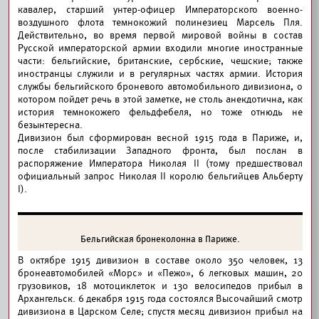
кавалер, старший унтер-офицер Императорского военно-
воздушного флота темнокожий полинезиец Марсель Пля.
Действительно, во время первой мировой войны в состав
Русской императорской армии входили многие иностранные
части: бельгийские, британские, сербские, чешские; также
иностранцы служили и в регулярных частях армии. История
службы бельгийского броневого автомобильного дивизиона, о
котором пойдет речь в этой заметке, не столь анекдотична, как
история темнокожего фельдфебеля, но тоже отнюдь не
безынтересна.
Дивизион был сформирован весной 1915 года в Париже, и,
после стабилизации Западного фронта, был послан в
распоряжение Императора Николая II (тому предшествовал
официальный запрос Николая II королю бельгийцев Альберту
I).
Бельгийская бронеколонна в Париже.
В октябре 1915 дивизион в составе около 350 человек, 13
бронеавтомобилей «Морс» и «Пежо», 6 легковых машин, 20
грузовиков, 18 мотоциклеток и 130 велосипедов прибыл в
Архангельск. 6 декабря 1915 года состоялся Высочайший смотр
дивизиона в Царском Селе; спустя месяц дивизион прибыл на