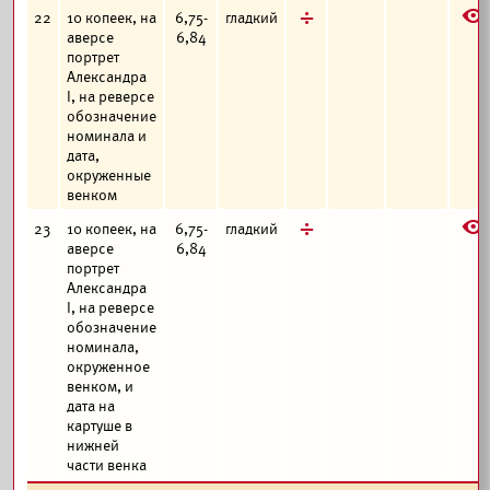
E
д
22
10 копеек, на
6,75-
гладкий
аверсе
6,84
портрет
Александра
I, на реверсе
обозначение
номинала и
дата,
окруженные
венком
E
д
23
10 копеек, на
6,75-
гладкий
аверсе
6,84
портрет
Александра
I, на реверсе
обозначение
номинала,
окруженное
венком, и
дата на
картуше в
нижней
части венка