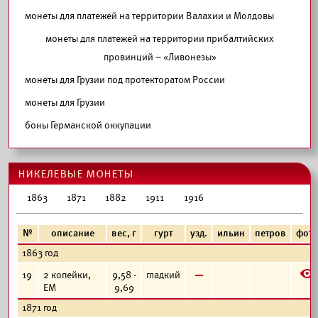
монеты для платежей на территории Валахии и Молдовы
монеты для платежей на территории прибалтийских
провинций – «Ливонезы»
монеты для Грузии под протекторатом России
монеты для Грузии
боны Германской оккупации
никелевые монеты
1863
1871
1882
1911
1916
№
описание
вес, г
гурт
узд.
ильин
петров
фото
1863 год
E
в
19
2 копейки,
9,58 -
гладкий
ЕМ
9,69
1871 год