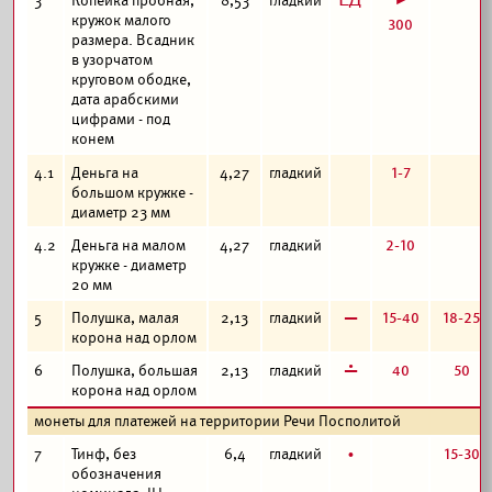
3
Копейка пробная,
8,53
гладкий
300
кружок малого
размера. Всадник
в узорчатом
круговом ободке,
дата арабскими
цифрами - под
конем
1-7
4.1
Деньга на
4,27
гладкий
большом кружке -
диаметр 23 мм
2-10
4.2
Деньга на малом
4,27
гладкий
кружке - диаметр
20 мм
в
15-40
18-25
5
Полушка, малая
2,13
гладкий
корона над орлом
г
40
50
6
Полушка, большая
2,13
гладкий
корона над орлом
монеты для платежей на территории Речи Посполитой
б
15-30
7
Тинф, без
6,4
гладкий
обозначения