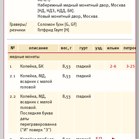
Набережный медный монетный двор, Москва
[НД, НДЗ, НДД, БК].
Новый монетный двор, Москва.
Граверы/
Соломон Гуэн [G, GF]
резчики
Готфрид Гаупт [H]
№
описание
вес, г
гурт
узд.
ильин
петров
медные монеты
2-6
3-25
1
Копейка, БК
8,53
гладкий
2.1
Копейка, МД,
8,53
гладкий
всадник с малой
головой
2.2
Копейка, МД,
8,53
гладкий
всадник с малой
головой.
Последняя буква
даты
перегравированна
("И" поверх "З")
з
>