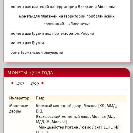
монеты для платежей на территории Валахии и Молдовы
монеты для платежей на территории прибалтийских
провинций – «Ливонезы»
монеты для Грузии под протекторатом России
монеты для Грузии
боны Германской оккупации
монеты 1708 года
1707
1709
Император
Петр I
Монетные
Красный монетный двор, Москва [КД, ММД,
дворы
БК].
Кадашевский монетный двор, Москва [МД,
МДЗ, М, Москва].
Минцмейстер Иоганн Лювис Ланг [ILL, IL, ИЛ,
LL, L, I].