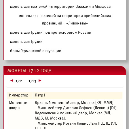
монеты для платежей на территории Валахии и Молдовы
монеты для платежей на территории прибалтийских
провинций – «Ливонезы»
монеты для Грузии под протекторатом России
монеты для Грузии
боны Германской оккупации
монеты 1712 года
1711
1713
Император
Петр I
Монетные
Красный монетный двор, Москва [КД, ММД].
дворы
Минцмейстер Дитерик Лефкен (Левкин) [DL].
Кадашевский монетный двор, Москва [МД,
МДЗ, М, Москва].
Минцмейстер Иоганн Лювис Ланг [ILL, IL, ИЛ,
LL, L, I].