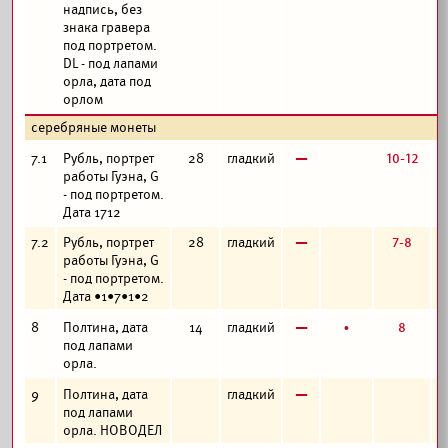
надпись, без
знака гравера
под портретом.
DL - под лапами
орла, дата под
орлом
серебряные монеты
в
10-12
7.1
Рубль, портрет
28
гладкий
работы Гуэна, G
- под портретом.
Дата 1712
в
7-8
7.2
Рубль, портрет
28
гладкий
работы Гуэна, G
- под портретом.
Дата •1•7•1•2
в
б
8
8
Полтина, дата
14
гладкий
под лапами
орла.
в
9
Полтина, дата
гладкий
под лапами
орла. НОВОДЕЛ