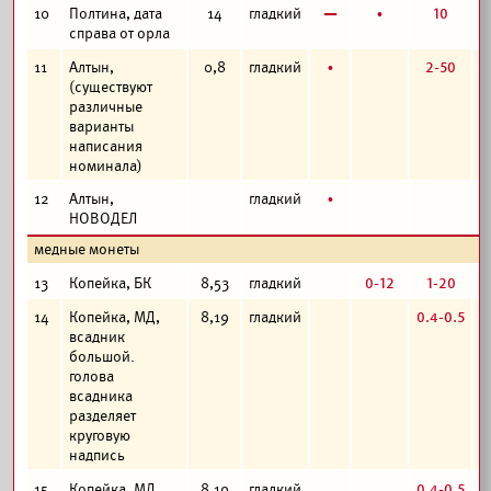
в
б
10
10
Полтина, дата
14
гладкий
справа от орла
б
2-50
11
Алтын,
0,8
гладкий
(существуют
различные
варианты
написания
номинала)
б
12
Алтын,
гладкий
НОВОДЕЛ
медные монеты
0-12
1-20
13
Копейка, БК
8,53
гладкий
0.4-0.5
14
Копейка, МД,
8,19
гладкий
всадник
большой.
голова
всадника
разделяет
круговую
надпись
0.4-0.5
15
Копейка, МД,
8,19
гладкий