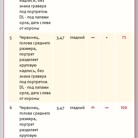
надписи, без
знака гравера
под портретом.
DL - под лапами
орла, дата слева
от короны
в
б
75
5
Червонец,
3,47
гладкий
голова среднего
размера,
портрет
разделяет
круговую
надпись, без
знака гравера
под портретом.
DL - под лапами
орла, дата слева
от короны
г
в
100
6
Червонец,
3,47
гладкий
голова среднего
размера,
портрет
разделяет
круговую