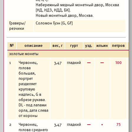
Набережный медный монетный двор, Москва
[НД, НДЗ, НДД, БК].
Новый монетный двор, Москва.
Граверы/
Соломон Гуэн [G, GF]
резчики
№
описание
вес, г
гурт
узд.
ильин
петров
ф
золотые монеты
в
в
100
1
Червонец,
3,47
гладкий
голова
большая,
портрет
разделяет
круговую
надпись, G в
обрезе рукава.
DL - под лапами
орла, дата слева
от короны
в
б
75
2
Червонец,
3,47
гладкий
голова среднего