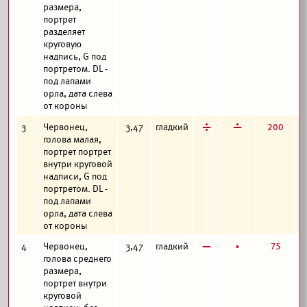
размера,
портрет
разделяет
круговую
надпись, G под
портретом. DL -
под лапами
орла, дата слева
от короны
д
г
200
3
Червонец,
3,47
гладкий
голова малая,
портрет портрет
внутри круговой
надписи, G под
портретом. DL -
под лапами
орла, дата слева
от короны
в
б
75
4
Червонец,
3,47
гладкий
голова среднего
размера,
портрет внутри
круговой