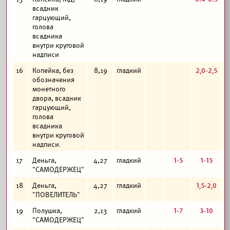
всадник
гарцующий,
голова
всадника
внутри круговой
надписи
2,0-2,5
16
Копейка, без
8,19
гладкий
обозначения
монетного
двора, всадник
гарцующий,
голова
всадника
внутри круговой
надписи.
1-5
1-15
17
Деньга,
4,27
гладкий
"САМОДЕРЖЕЦ"
1,5-2,0
18
Деньга,
4,27
гладкий
"ПОВЕЛИТЕЛЬ"
1-7
3-10
19
Полушка,
2,13
гладкий
"САМОДЕРЖЕЦ"