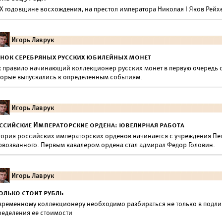
X годовщине восхождения, на престол императора Николая I Яков Рейхе
Игорь Лаврук
нок серебряных русских юбилейных монет
к правило начинающий коллекционер русских монет в первую очередь 
торые выпускались к определенным событиям.
Игорь Лаврук
ссийские Императорские ордена: ювелирная работа
тория российских императорских орденов начинается с учреждения Пет
рвозванного. Первым кавалером ордена стал адмирал Федор Головин.
Игорь Лаврук
олько стоит рубль
временному коллекционеру необходимо разбираться не только в подли
ределения ее стоимости