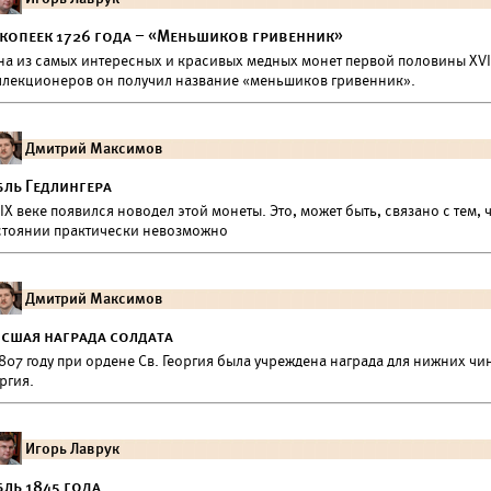
 копеек 1726 года – «Меньшиков гривенник»
на из самых интересных и красивых медных монет первой половины XVII
ллекционеров он получил название «меньшиков гривенник».
Дмитрий Максимов
бль Гедлингера
IX веке появился новодел этой монеты. Это, может быть, связано с тем,
стоянии практически невозможно
Дмитрий Максимов
сшая награда солдата
807 году при ордене Св. Георгия была учреждена награда для нижних ч
ргия.
Игорь Лаврук
бль 1845 года