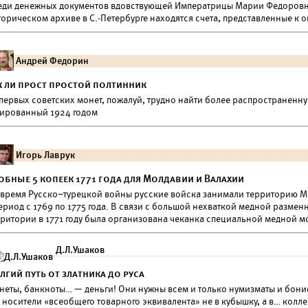
еди денежных документов вдовствующей Императрицы Марии Федоровн
торическом архиве в С.-Петербурге находятся счета, представленные 
Андрей Федорин
к ли прост простой полтинник
первых советских монет, пожалуй, трудно найти более распространенну
тированный 1924 годом
Игорь Лаврук
обные 5 копеек 1771 года для Молдавии и Валахии
 время Русско–турецкой войны русские войска занимали территорию 
период с 1769 по 1775 года. В связи с большой нехваткой медной разме
рритории в 1771 году была организована чеканка специальной медной м
Д.Л.Ушаков
лгий путь от златника до руса
неты, банкноты… — деньги! Они нужны всем и только нумизматы и бони
 носители «всеобщего товарного эквивалента» не в кубышку, а в… колл