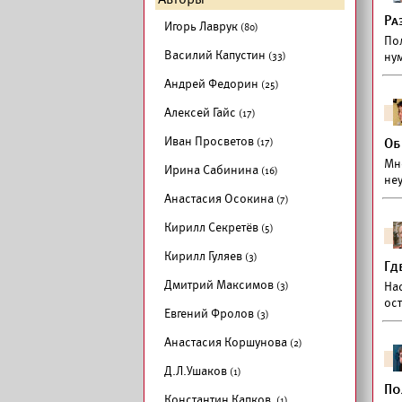
Ра
Игорь Лаврук
(80)
По
Василий Капустин
(33)
ну
Андрей Федорин
(25)
Алексей Гайс
(17)
Иван Просветов
(17)
Об
Мн
Ирина Сабинина
(16)
не
Анастасия Осокина
(7)
Кирилл Секретёв
(5)
Кирилл Гуляев
(3)
Гд
Дмитрий Максимов
(3)
На
ос
Евгений Фролов
(3)
Анастасия Коршунова
(2)
Д.Л.Ушаков
(1)
По
Константин Капков
(1)