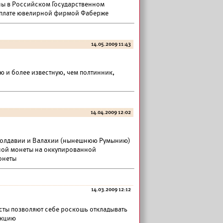
ы в Российском Государственном
к оплате ювелирной фирмой Фаберже
14.05.2009 11:43
ю и более известную, чем полтинник,
14.04.2009 12:02
Молдавии и Валахии (нынешнюю Румынию)
нной монеты на оккупированной
онеты
14.03.2009 12:12
сты позволяют себе роскошь откладывать
екцию