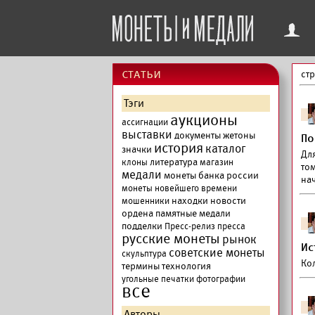
f
cтатьи
ст
Тэги
аукционы
ассигнации
выставки
документы
жетоны
По
история
каталог
значки
Для
литература
клоны
магазин
том
медали
монеты банка россии
на
монеты новейшего времени
находки
новости
мошенники
ордена
памятные медали
подделки
Пресс-релиз
пресса
русские монеты
рынок
Ис
советские монеты
скульптура
Ко
термины
технология
угольные печатки
фотографии
все
Авторы