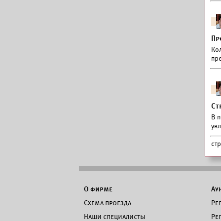
Пр
Ко
пр
Ст
В 
ув
ст
О фирме
Ау
Схема проезда
Ре
Наши специалисты
Ре