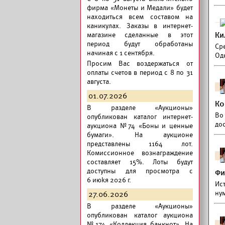
фирма «Монеты и Медали» будет
находиться всем составом на
каникулах. Заказы в интернет-
магазине сделанные в этот
Ки
период будут обработаны
Ср
начиная с 1 сентября.
Од
Просим Вас воздержаться от
оплаты счетов в период с 8 по 31
августа.
01.07.2026
Ко
В разделе «Аукционы»
Во 
опубликован
каталог интернет-
до
аукциона №74 «Боны и ценные
бумаги».
На аукционе
представлены 1164 лот.
Комиссионное вознаграждение
составляет 15%. Лоты будут
доступны для просмотра с
Фи
6 июkя 2026 г.
Ист
ну
27.06.2026
В разделе «Аукционы»
опубликован
каталог аукциона
№174 «Коллекция банкнот».
На