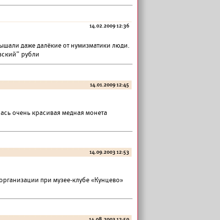
14.02.2009 12:36
лышали даже далёкие от нумизматики люди.
вский” рубли
14.01.2009 12:45
лась очень красивая медная монета
14.09.2003 12:53
 организации при музее-клубе «Кунцево»
14.08.2003 12:59