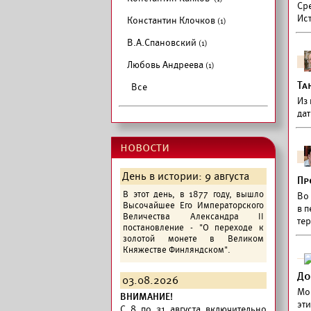
Ср
Ис
Константин Клочков
(1)
В.А.Спановский
(1)
Любовь Андреева
(1)
Та
Все
Из 
да
новости
День в истории: 9 августа
Пр
В этот день, в 1877 году, вышло
Во
Высочайшее Его Императорского
в 
Величества Александра II
те
постановление - "О переходе к
золотой монете в Великом
Княжестве Финляндском".
До
03.08.2026
Мо
ВНИМАНИЕ!
эти
C 8 по 31 августа включительно