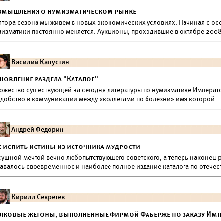
змышления о нумизматическом рынке
лтора сезона мы живем в новых экономических условиях. Начиная с осен
мизматики постоянно меняется. Аукционы, проходившие в октябре 2008
Василий Капустин
новление раздела "Каталог"
ожество существующей на сегодня литературы по нумизматике Императ
удобство в коммуникации между «коллегами по болезни» имя которой —
Андрей Федорин
е испить истины из источника мудрости
сущной мечтой вечно любопытствующего советского, а теперь наконец р
тавалось своевременное и наиболее полное издание каталога по отечес
Кирилл Секретёв
лковые жетоны, выполненные фирмой Фаберже по заказу Им