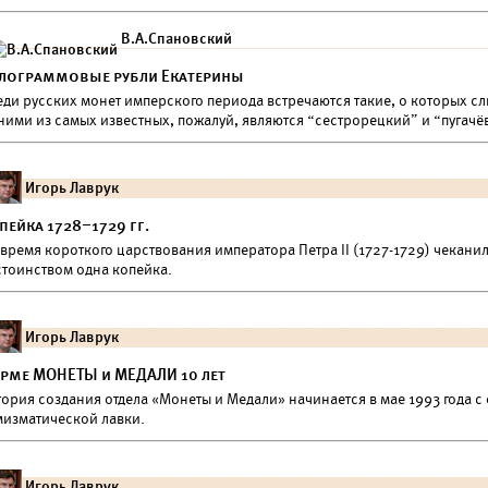
В.А.Спановский
лограммовые рубли Екатерины
еди русских монет имперского периода встречаются такие, о которых с
ними из самых известных, пожалуй, являются “сестрорецкий” и “пугачё
Игорь Лаврук
пейка 1728–1729 гг.
время короткого царствования императора Петра II (1727-1729) чекани
стоинством одна копейка.
Игорь Лаврук
рме МОНЕТЫ и МЕДАЛИ 10 лет
ория создания отдела «Монеты и Медали» начинается в мае 1993 года с
мизматической лавки.
Игорь Лаврук