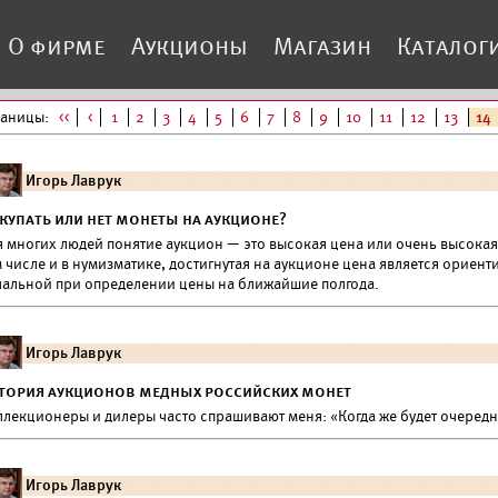
О фирме
Аукционы
Магазин
Каталог
раницы:
<<
<
1
2
3
4
5
6
7
8
9
10
11
12
13
14
Игорь Лаврук
купать или нет монеты на аукционе?
 многих людей понятие аукцион — это высокая цена или очень высокая 
 числе и в нумизматике, достигнутая на аукционе цена является ориен
чальной при определении цены на ближайшие полгода.
Игорь Лаврук
тория аукционов медных российских монет
ллекционеры и дилеры часто спрашивают меня: «Когда же будет очеред
Игорь Лаврук