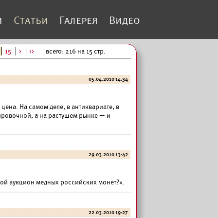
и
Статьи
Галерея
Видео
15
>
>>
всего: 216 на 15 стр.
05.04.2010 14:34
цена. На самом деле, в антиквариате, в
тировочной, а на растущем рынке — и
29.03.2010 13:42
ной аукцион медных российских монет?».
22.03.2010 19:27