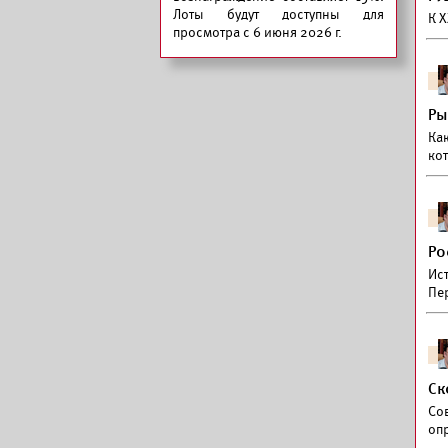
Лоты будут доступны для
К X
просмотра с 6 июня 2026 г.
Ры
Ка
ко
Ро
Ис
Пе
Ск
Со
оп