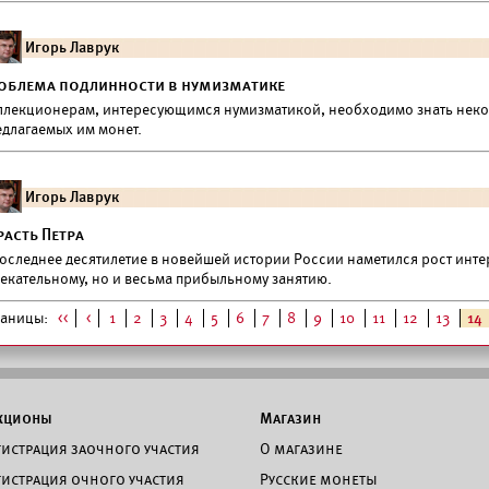
Игорь Лаврук
облема подлинности в нумизматике
ллекционерам, интересующимся нумизматикой, необходимо знать неко
едлагаемых им монет.
Игорь Лаврук
расть Петра
последнее десятилетие в новейшей истории России наметился рост инт
лекательному, но и весьма прибыльному занятию.
раницы:
<<
<
1
2
3
4
5
6
7
8
9
10
11
12
13
14
кционы
Магазин
гистрация заочного участия
О магазине
гистрация очного участия
Русские монеты