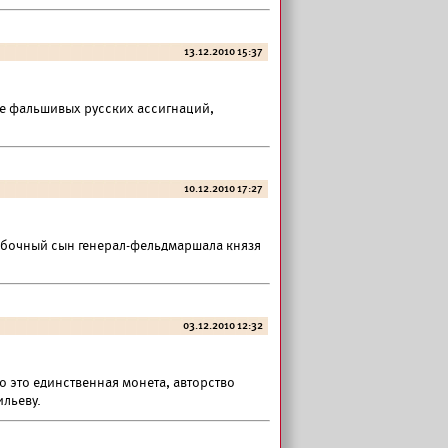
13.12.2010 15:37
е фальшивых русских ассигнаций,
10.12.2010 17:27
побочный сын генерал-фельдмаршала князя
03.12.2010 12:32
то это единственная монета, авторство
льеву.