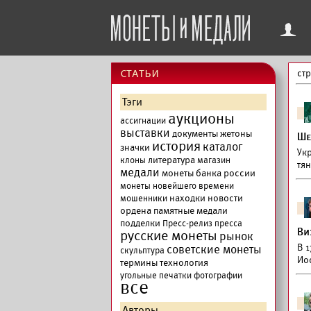
f
cтатьи
ст
Тэги
аукционы
ассигнации
выставки
документы
жетоны
Ше
история
каталог
значки
Ук
литература
клоны
магазин
тян
медали
монеты банка россии
монеты новейшего времени
находки
новости
мошенники
ордена
памятные медали
подделки
Пресс-релиз
пресса
Ви
русские монеты
рынок
В 
советские монеты
скульптура
Ио
термины
технология
угольные печатки
фотографии
все
Авторы