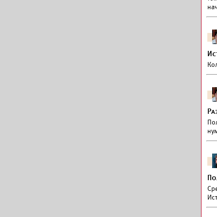
на
Ис
Ко
Ра
По
ну
По
Ср
Ис