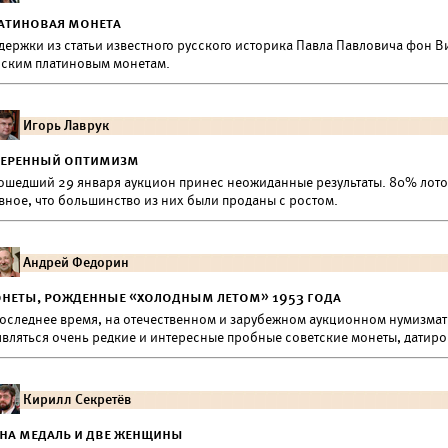
атиновая монета
держки из статьи известного русского историка Павла Павловича фон 
сским платиновым монетам.
Игорь Лаврук
еренный оптимизм
ошедший 29 января аукцион принес неожиданные результаты. 80% лотов
вное, что большинство из них были проданы с ростом.
Андрей Федорин
неты, рожденные «холодным летом» 1953 года
последнее время, на отечественном и зарубежном аукционном нумизмат
являться очень редкие и интересные пробные советские монеты, датиро
Кирилл Секретёв
на медаль и две женщины