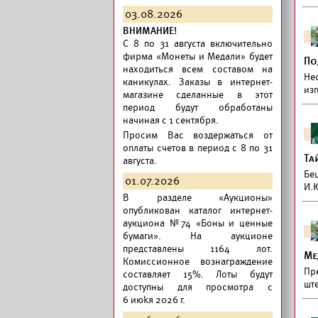
03.08.2026
ВНИМАНИЕ!
C 8 по 31 августа включительно
фирма «Монеты и Медали» будет
По
находиться всем составом на
Не
каникулах. Заказы в интернет-
из
магазине сделанные в этот
период будут обработаны
начиная с 1 сентября.
Просим Вас воздержаться от
оплаты счетов в период с 8 по 31
Та
августа.
Бе
01.07.2026
И.
В разделе «Аукционы»
опубликован
каталог интернет-
аукциона №74 «Боны и ценные
бумаги».
На аукционе
представлены 1164 лот.
Ме
Комиссионное вознаграждение
Пре
составляет 15%. Лоты будут
шт
доступны для просмотра с
6 июkя 2026 г.