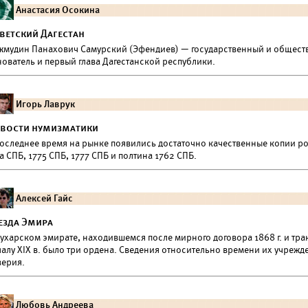
Анастасия Осокина
ветский Дагестан
жмудин Панахович Самурский (Эфендиев) — государственный и обществ
ователь и первый глава Дагестанской республики.
Игорь Лаврук
вости нумизматики
последнее время на рынке появились достаточно качественные копии ро
а СПБ, 1775 СПБ, 1777 СПБ и полтина 1762 СПБ.
Алексей Гайс
езда Эмира
ухарском эмирате, находившемся после мирного договора 1868 г. и тракт
алу XIX в. было три ордена. Сведения относительно времени их учрежд
верия.
Любовь Андреева