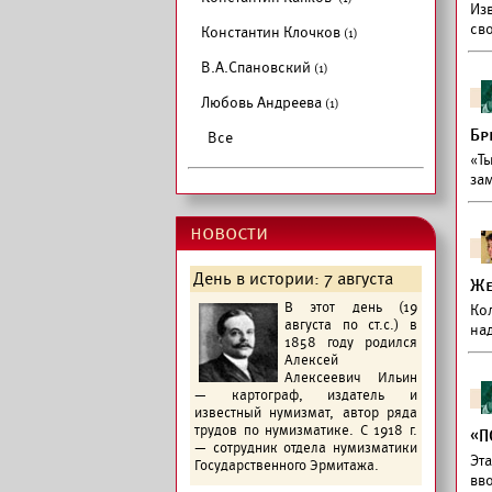
Изв
св
Константин Клочков
(1)
В.А.Спановский
(1)
Любовь Андреева
(1)
Бр
Все
«Т
за
новости
День в истории: 7 августа
Же
В этот день (19
Ко
августа по ст.с.) в
на
1858 году родился
Алексей
Алексеевич Ильин
— картограф, издатель и
известный нумизмат, автор ряда
трудов по нумизматике. С 1918 г.
«П
— сотрудник отдела нумизматики
Эт
Государственного Эрмитажа.
вв