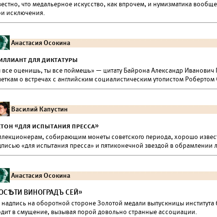
естно, что медальерное искусство, как впрочем, и нумизматика вообще
ои исключения.
Анастасия Осокина
иллиант для диктатуры
ы все оценишь, ты все поймешь» — цитату Байрона Александр Иванович 
меткам о встречах с английским социалистическим утопистом Робертом
Василий Капустин
тон «для испытания пресса»
ллекционерам, собирающим монеты советского периода, хорошо извес
дписью «для испытания пресса» и пятиконечной звездой в обрамлении л
Анастасия Осокина
ОСѢТИ ВИНОГРАДЪ СЕЙ»
а надпись на оборотной стороне Золотой медали выпускницы института
одит в смущение, вызывая порой довольно странные ассоциации.