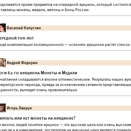
одолжается прием предметов на очередной аукцион, который состоится 9
ставлены монеты, медали, жетоны и боны России.
Василий Капустин
ередной топ-лот
ходе комплектации коллекционного — осеннего аукциона растет список 
Андрей Федорин
оги 62-го аукциона Монеты и Медали
ечатления складываются вполне оптимистические. Результаты наших аук
ператорского периода, правда за исключением сегмента представляюще
хранности, выглядят очень привлекательно.
Игорь Лаврук
купать или нет монеты на аукционе?
 многих людей понятие аукцион — это высокая цена или очень высокая 
 числе и в нумизматике, достигнутая на аукционе цена является ориен