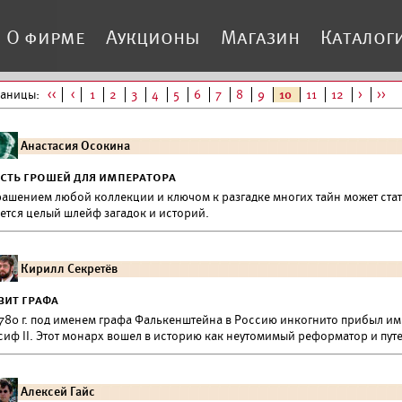
О фирме
Аукционы
Магазин
Каталог
раницы:
<<
<
1
2
3
4
5
6
7
8
9
10
11
12
>
>>
Анастасия Осокина
сть грошей для императора
рашением любой коллекции и ключом к разгадке многих тайн может стат
ется целый шлейф загадок и историй.
Кирилл Секретёв
зит графа
1780 г. под именем графа Фалькенштейна в Россию инкогнито прибыл 
сиф II. Этот монарх вошел в историю как неутомимый реформатор и пут
Алексей Гайс