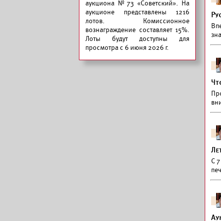
аукциона №73 «Советский».
На
аукционе представлены 1216
Ру
лотов. Комиссионное
Вп
вознаграждение составляет 15%.
зна
Лоты будут доступны для
просмотра с 6 июня 2026 г.
Чт
Пр
вни
Ле
С 7
печ
Ау