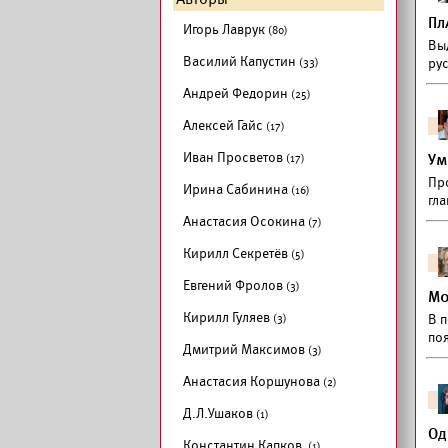
Пл
Игорь Лаврук
(80)
Вы
Василий Капустин
(33)
ру
Андрей Федорин
(25)
Алексей Гайс
(17)
Иван Просветов
(17)
Ум
Пр
Ирина Сабинина
(16)
гла
Анастасия Осокина
(7)
Кирилл Секретёв
(5)
Евгений Фролов
(3)
Мо
Кирилл Гуляев
(3)
В 
по
Дмитрий Максимов
(3)
Анастасия Коршунова
(2)
Д.Л.Ушаков
(1)
Од
Константин Капков
(1)