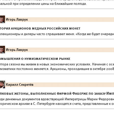
чальной при определении цены на ближайшие полгода.
Игорь Лаврук
тория аукционов медных российских монет
ллекционеры и дилеры часто спрашивают меня: «Когда же будет очеред
Игорь Лаврук
змышления о нумизматическом рынке
лтора сезона мы живем в новых экономических условиях. Начиная с осен
мизматики постоянно меняется. Аукционы, проходившие в октябре 2008
Кирилл Секретёв
лковые жетоны, выполненные фирмой Фаберже по заказу Им
еди денежных документов вдовствующей Императрицы Марии Федоровн
торическом архиве в С.-Петербурге находятся счета, представленные 