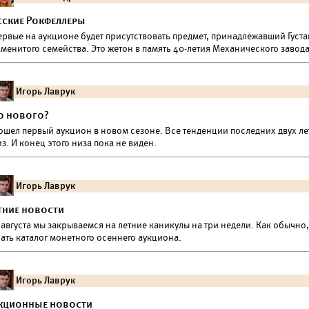
сские Рокфеллеры
ервые на аукционе будет присутствовать предмет, принадлежавший Густ
менитого семейства. Это жетон в память 40-летия Механического завода
Игорь Лаврук
о нового?
ошел первый аукцион в новом сезоне. Все тенденции последних двух ле
з. И конец этого низа пока не виден.
Игорь Лаврук
тние новости
 августа мы закрываемся на летние каникулы на три недели. Как обычно
ать каталог монетного осеннего аукциона.
Игорь Лаврук
кционные новости