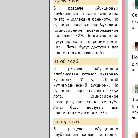
27.06.2026
В разделе «Аукционы»
опубликован
каталог аукциона
Со
№174 «Коллекция банкнот».
На
На
аукционе представлено 644 лота.
осн
Комиссионное вознаграждение
составляет 18%. Торги аукциона
будут проходить в режиме «on-
line». Лоты будут доступны для
просмотра с 6 июля 2026 г.
Но
11.06.2026
В 
В разделе «Аукционы»
год
опубликован
каталог интернет-
аукциона №74 «Летний
нумизматический аукцион».
На
аукционе представлены 1152
лота. Комиссионное
Зв
вознаграждение составляет 15%.
В Б
Лоты будут доступны для
нач
просмотра с 22 июня 2026 г.
до
30.05.2026
В разделе «Аукционы»
опубликован
каталог интернет-