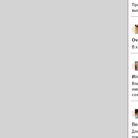
Пр
вы
Оч
В 
Ит
Вп
им
со
По
Для
том