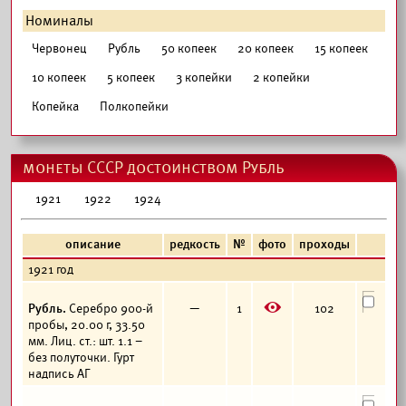
Номиналы
Червонец
Рубль
50 копеек
20 копеек
15 копеек
10 копеек
5 копеек
3 копейки
2 копейки
Копейка
Полкопейки
монеты СССР достоинством Рубль
1921
1922
1924
описание
редкость
№
фото
проходы
1921 год
E
Рубль.
Серебро 900-й
—
1
102
пробы, 20.00 г, 33.50
мм. Лиц. ст.: шт. 1.1 –
без полуточки. Гурт
надпись АГ