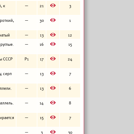
E
, к
—
21
3
E
ороткий,
—
30
1
E
бчатый
—
13
12
E
круглые.
—
16
15
E
квы СССР
Р1
17
24
E
у, серп
—
13
7
E
аллели.
—
13
6
E
раллель.
—
14
8
E
пирается
—
15
7
E
—
3
30