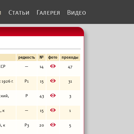
и
Статьи
Галерея
Видео
редкость
№
фото
проходы
E
ССР
—
14
47
E
 1926 г.
Р1
15
31
E
ский,
Р
43
3
E
, к
—
15
1
E
, к
Р3
20
5