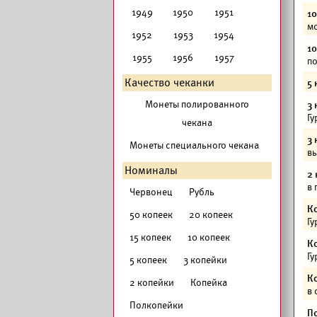
1949
1950
1951
10
мо
1952
1953
1954
10
1955
1956
1957
по
Качество чеканки
5 
Монеты полированного
3 
Гу
чекана
3 
Монеты специального чекана
вы
Номиналы
2 
в 
Червонец
Рубль
К
50 копеек
20 копеек
Гу
15 копеек
10 копеек
К
Гу
5 копеек
3 копейки
К
2 копейки
Копейка
в 
Полкопейки
П