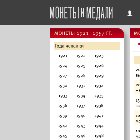
f
монеты 1921–1957 гг.
мо
Года чеканки
1921
1922
1923
1924
1925
1926
20
вы
1927
1928
1929
20
1930
1931
1932
– 
1933
1934
1935
15
1936
1937
1938
зв
1939
1940
1941
10
мо
1942
1943
1944
10
1945
1946
1948
мо