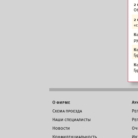
2 
Об
2 
«с
К
р
К
Гу
К
Гу
О фирме
Ау
Схема проезда
Ре
Наши специалисты
Ре
Новости
Оч
Конфиденциальность
Ин