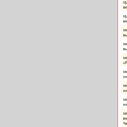
15
ве
15
ве
10
вы
10
вы
10
«Р
10
ни
10
ни
10
ни
10
ве
Че