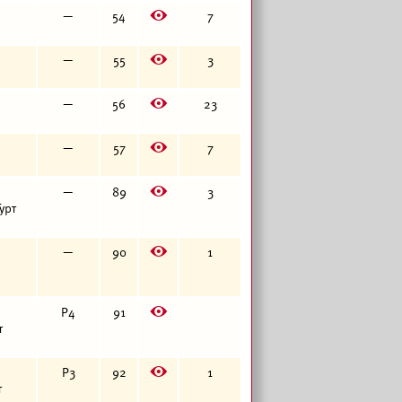
E
—
54
7
E
—
55
3
E
—
56
23
E
—
57
7
E
—
89
3
урт
E
—
90
1
E
Р4
91
т
E
Р3
92
1
т