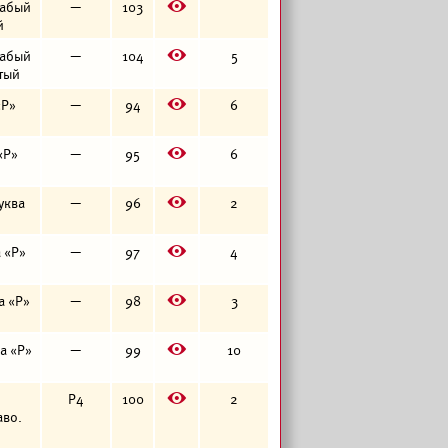
E
слабый
—
103
й
E
слабый
—
104
5
атый
E
«Р»
—
94
6
E
«Р»
—
95
6
E
буква
—
96
2
E
а «Р»
—
97
4
E
а «Р»
—
98
3
E
ва «Р»
—
99
10
E
Р4
100
2
аво.