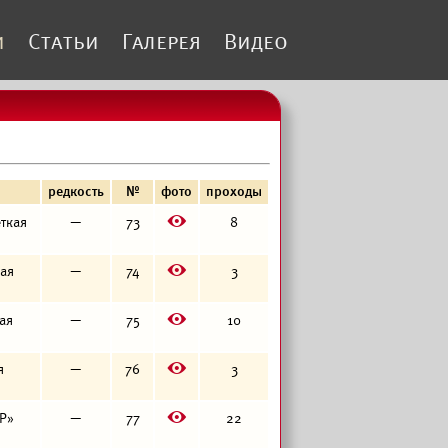
и
Статьи
Галерея
Видео
редкость
№
фото
проходы
E
еткая
—
73
8
E
кая
—
74
3
E
кая
—
75
10
E
я
—
76
3
E
«Р»
—
77
22