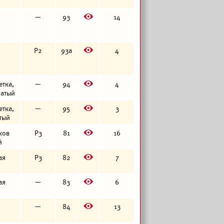
E
—
93
14
E
Р2
93а
4
E
етка,
—
94
4
чатый
E
етка,
—
95
3
атый
E
тков
Р3
81
16
й
E
ая
Р3
82
7
E
ая
—
83
6
E
—
84
13