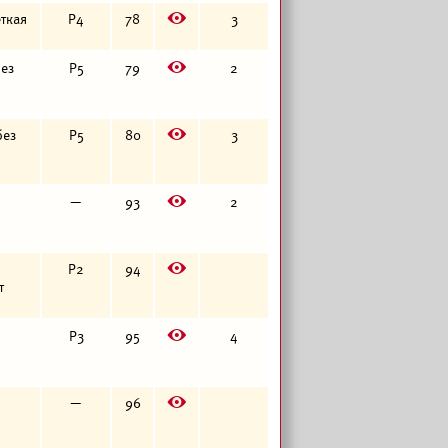
E
еткая
Р4
78
3
E
без
Р5
79
2
E
без
Р5
80
3
E
—
93
2
E
Р2
94
т
E
Р3
95
4
E
—
96