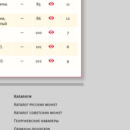
E
етка.
—
85
11
E
тка,
—
86
12
атый
E
—
100
7
E
).
—
101
6
E
I).
—
102
9
Каталоги
Каталог русских монет
Каталог советских монет
Георгиевские кавалеры
Образцы подделок