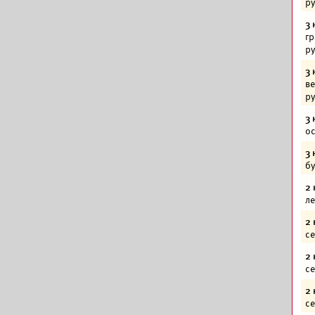
р
3 
гр
р
3 
ве
р
3 
ос
3 
бу
2 
ле
2 
се
2 
се
2 
се