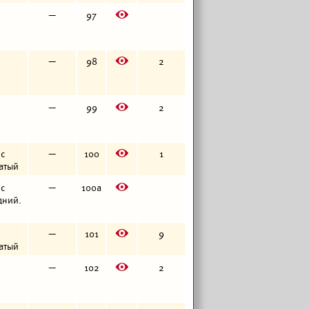
E
—
97
E
—
98
2
E
—
99
2
E
 с
—
100
1
чатый
E
 с
—
100а
едний.
E
—
101
9
чатый
E
—
102
2