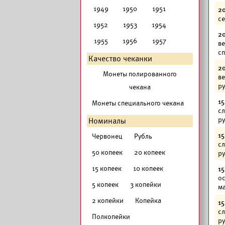
1949
1950
1951
20
се
1952
1953
1954
20
1955
1956
1957
ве
сп
Качество чеканки
20
Монеты полированного
ве
р
чекана
15
Монеты специального чекана
сл
р
Номиналы
15
Червонец
Рубль
сл
50 копеек
20 копеек
р
15 копеек
10 копеек
15
ос
5 копеек
3 копейки
ма
2 копейки
Копейка
15
сл
Полкопейки
р