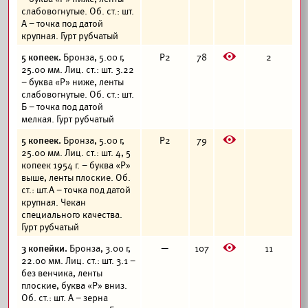
слабовогнутые. Об. ст.: шт.
А – точка под датой
крупная. Гурт рубчатый
E
5 копеек.
Бронза, 5.00 г,
Р2
78
2
25.00 мм. Лиц. ст.: шт. 3.22
– буква «Р» ниже, ленты
слабовогнутые. Об. ст.: шт.
Б – точка под датой
мелкая. Гурт рубчатый
E
5 копеек.
Бронза, 5.00 г,
Р2
79
25.00 мм. Лиц. ст.: шт. 4, 5
копеек 1954 г. – буква «Р»
выше, ленты плоские. Об.
ст.: шт.А – точка под датой
крупная. Чекан
специального качества.
Гурт рубчатый
E
3 копейки.
Бронза, 3.00 г,
—
107
11
22.00 мм. Лиц. ст.: шт. 3.1 –
без венчика, ленты
плоские, буква «Р» вниз.
Об. ст.: шт. А – зерна