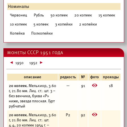
Номиналы
Червонец
Рубль
50 копеек
20 копеек
15 копеек
10 копеек
5 копеек
3 копейки
2 копейки
Копейка
Полкопейки
монеты СССР 1951 года
1950
1952
описание
редкость
№
фото
проходы
E
20 копеек.
Мельхиор, 3.60
—
91
18
г, 21.80 мм. Лиц. ст.: шт. 3 –
без венчика, буква «Р»
ниже, звезда плоская. Гурт
рубчатый
E
20 копеек.
Мельхиор, 3.60
Р2
92
г, 21.80 мм. Лиц. ст.: шт.
4.4, 20 копеек 1954 г. –