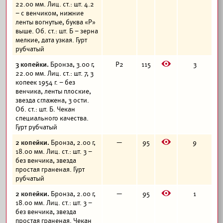
22.00 мм. Лиц. ст.: шт. 4.2
– с венчиком, нижние
ленты вогнутые, буква «Р»
выше. Об. ст.: шт. Б – зерна
мелкие, дата узкая. Гурт
рубчатый
E
3 копейки.
Бронза, 3.00 г,
Р2
115
3
22.00 мм. Лиц. ст.: шт. 7, 3
копеек 1954 г. – без
венчика, ленты плоские,
звезда сглажена, 3 ости.
Об. ст.: шт. Б. Чекан
специального качества.
Гурт рубчатый
E
2 копейки.
Бронза, 2.00 г,
—
95
9
18.00 мм. Лиц. ст.: шт. 3 –
без венчика, звезда
простая граненая. Гурт
рубчатый
E
2 копейки.
Бронза, 2.00 г,
—
95
1
18.00 мм. Лиц. ст.: шт. 3 –
без венчика, звезда
простая граненая. Чекан