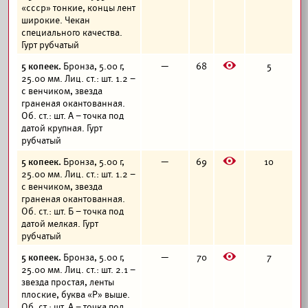
«ссср» тонкие, концы лент
широкие. Чекан
специального качества.
Гурт рубчатый
E
5 копеек.
Бронза, 5.00 г,
—
68
5
25.00 мм. Лиц. ст.: шт. 1.2 –
с венчиком, звезда
граненая окантованная.
Об. ст.: шт. А – точка под
датой крупная. Гурт
рубчатый
E
5 копеек.
Бронза, 5.00 г,
—
69
10
25.00 мм. Лиц. ст.: шт. 1.2 –
с венчиком, звезда
граненая окантованная.
Об. ст.: шт. Б – точка под
датой мелкая. Гурт
рубчатый
E
5 копеек.
Бронза, 5.00 г,
—
70
7
25.00 мм. Лиц. ст.: шт. 2.1 –
звезда простая, ленты
плоские, буква «Р» выше.
Об. ст.: шт. А – точка под