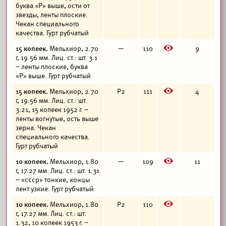
буква «Р» выше, ости от
звезды, ленты плоские.
Чекан специального
качества. Гурт рубчатый
E
15 копеек.
Мельхиор, 2.70
—
110
9
г, 19.56 мм. Лиц. ст.: шт. 3.1
– ленты плоские, буква
«Р» выше. Гурт рубчатый
E
15 копеек.
Мельхиор, 2.70
Р2
111
4
г, 19.56 мм. Лиц. ст.: шт.
3.21, 15 копеек 1952 г. –
ленты вогнутые, ость выше
зерна. Чекан
специального качества.
Гурт рубчатый
E
10 копеек.
Мельхиор, 1.80
—
109
11
г, 17.27 мм. Лиц. ст.: шт. 1.31
– «ссср» тонкие, концы
лент узкие. Гурт рубчатый
E
10 копеек.
Мельхиор, 1.80
Р2
110
г, 17.27 мм. Лиц. ст.: шт.
1.32, 10 копеек 1953 г. –