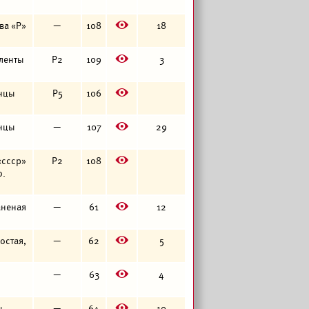
E
ква «Р»
—
108
18
E
 ленты
Р2
109
3
E
онцы
Р5
106
E
онцы
—
107
29
E
 «ссср»
Р2
108
о.
E
раненая
—
61
12
E
ростая,
—
62
5
E
—
63
4
E
ы
—
64
10