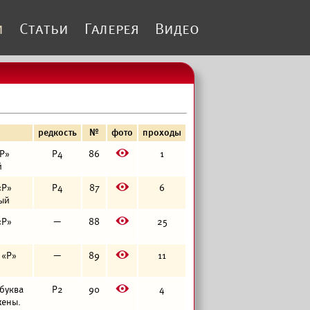
и
Статьи
Галерея
Видео
редкость
№
фото
проходы
E
«Р»
Р4
86
1
й
E
«Р»
Р4
87
6
тый
E
«Р»
—
88
25
E
 «Р»
—
89
11
E
 буква
Р2
90
4
жены.