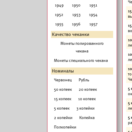
Че
1949
1950
1951
15
1952
1953
1954
вы
1955
1956
1957
15
во
Качество чеканки
10
Монеты полированного
ле
чекана
10
ле
Монеты специального чекана
10
Номиналы
то
Че
Червонец
Рубль
5 
50 копеек
20 копеек
ок
15 копеек
10 копеек
5 
5 копеек
3 копейки
ле
5 
2 копейки
Копейка
ра
Полкопейки
5 