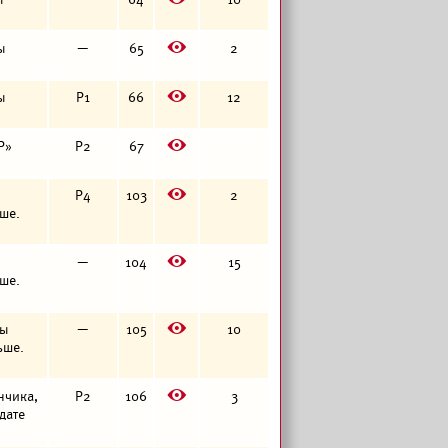
E
ы
—
65
2
E
ы
Р1
66
12
E
«Р»
Р2
67
E
Р4
103
2
ьше.
E
—
104
15
ьше.
E
ты
—
105
10
ьше.
E
енчика,
Р2
106
3
 дате