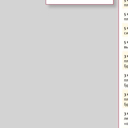
пл
5 
пл
5 
си
5 
вы
3 
пл
Гу
3 
пл
Гу
3 
пл
Гу
3 
ле
«0