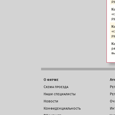
р
К
«с
р
К
«с
р
К
ра
вы
О фирме
Ау
Схема проезда
Ре
Наши специалисты
Ре
Новости
Оч
Конфиденциальность
Ин