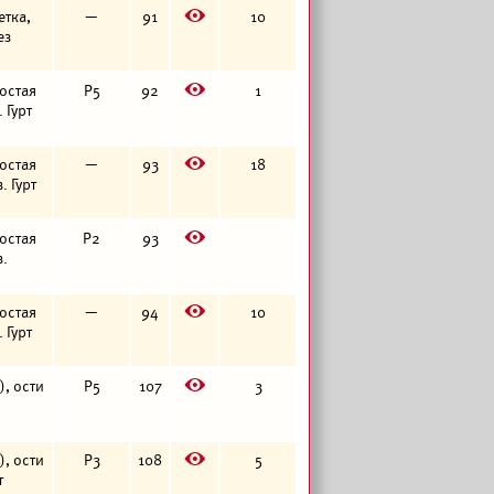
E
етка,
—
91
10
ез
E
ростая
Р5
92
1
 Гурт
E
ростая
—
93
18
. Гурт
E
ростая
Р2
93
в.
E
ростая
—
94
10
 Гурт
E
), ости
Р5
107
3
E
), ости
Р3
108
5
т