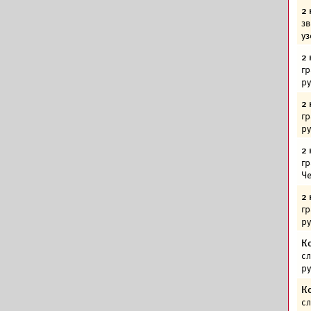
2 
зв
уз
2 
гр
р
2 
гр
р
2 
гр
Че
2 
гр
р
К
сл
р
К
сл