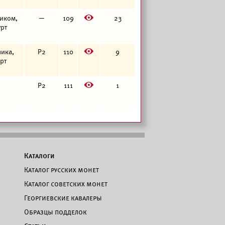
E
чиком,
—
109
23
урт
E
чика,
Р2
110
9
урт
E
Р2
111
1
Каталоги
Каталог русских монет
Каталог советских монет
Георгиевские кавалеры
Образцы подделок