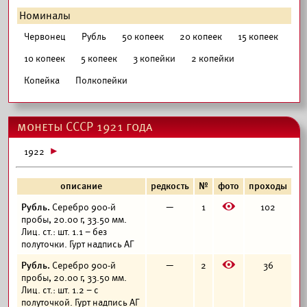
Номиналы
Червонец
Рубль
50 копеек
20 копеек
15 копеек
10 копеек
5 копеек
3 копейки
2 копейки
Копейка
Полкопейки
монеты СССР 1921 года
1922
описание
редкость
№
фото
проходы
E
Рубль.
Серебро 900-й
—
1
102
пробы, 20.00 г, 33.50 мм.
Лиц. ст.: шт. 1.1 – без
полуточки. Гурт надпись АГ
E
Рубль.
Серебро 900-й
—
2
36
пробы, 20.00 г, 33.50 мм.
Лиц. ст.: шт. 1.2 – с
полуточкой. Гурт надпись АГ