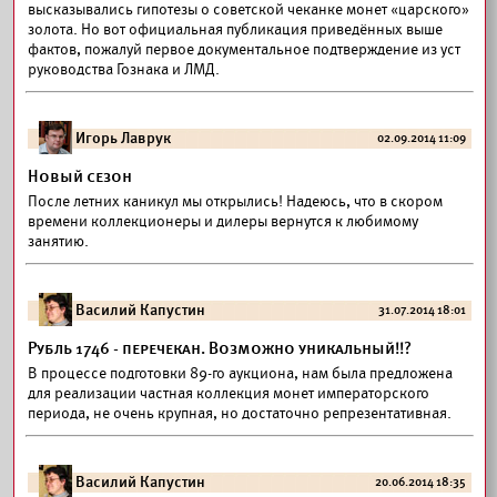
высказывались гипотезы о советской чеканке монет «царского»
золота. Но вот официальная публикация приведённых выше
фактов, пожалуй первое документальное подтверждение из уст
руководства Гознака и ЛМД.
Игорь Лаврук
02.09.2014 11:09
Новый сезон
После летних каникул мы открылись! Надеюсь, что в скором
времени коллекционеры и дилеры вернутся к любимому
занятию.
Василий Капустин
31.07.2014 18:01
Рубль 1746 - перечекан. Возможно уникальный!!?
В процессе подготовки 89-го аукциона, нам была предложена
для реализации частная коллекция монет императорского
периода, не очень крупная, но достаточно репрезентативная.
Василий Капустин
20.06.2014 18:35