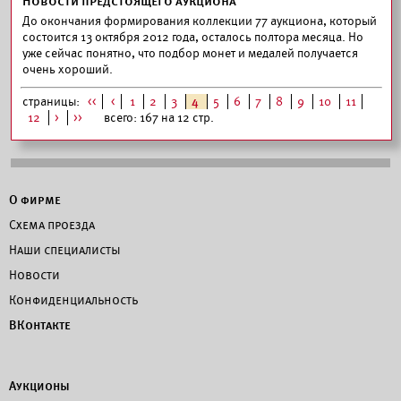
Новости предстоящего аукциона
До окончания формирования коллекции 77 аукциона, который
состоится 13 октября 2012 года, осталось полтора месяца. Но
уже сейчас понятно, что подбор монет и медалей получается
очень хороший.
страницы:
<<
<
1
2
3
4
5
6
7
8
9
10
11
12
>
>>
всего: 167 на 12 стр.
О фирме
Схема проезда
Наши специалисты
Новости
Конфиденциальность
ВКонтакте
Аукционы