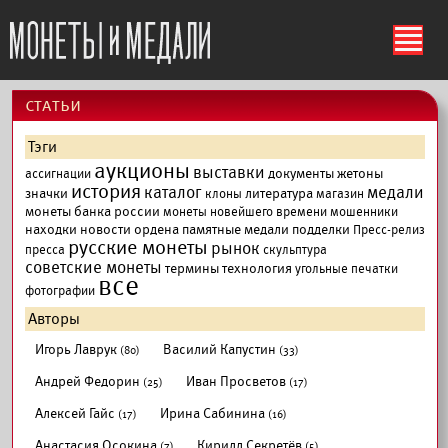
ś
cтатьи
Тэги
аукционы
выставки
документы
жетоны
ассигнации
история
каталог
медали
значки
литература
клоны
магазин
монеты банка россии
монеты новейшего времени
мошенники
находки
новости
ордена
памятные медали
подделки
Пресс-релиз
русские монеты
рынок
пресса
скульптура
советские монеты
термины
технология
угольные печатки
все
фотографии
Авторы
Игорь Лаврук
Василий Капустин
(80)
(33)
Андрей Федорин
Иван Просветов
(25)
(17)
Алексей Гайс
Ирина Сабинина
(17)
(16)
Анастасия Осокина
Кирилл Секретёв
(7)
(5)