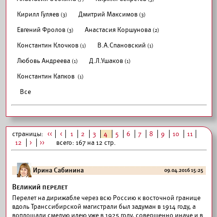
Кирилл Гуляев
Дмитрий Максимов
(3)
(3)
Евгений Фролов
Анастасия Коршунова
(3)
(2)
Константин Клочков
В.А.Спановский
(1)
(1)
Любовь Андреева
Д.Л.Ушаков
(1)
(1)
Константин Капков
(1)
Все
страницы:
<<
<
1
2
3
4
5
6
7
8
9
10
11
12
>
>>
всего: 167 на 12 стр.
Ирина Сабинина
09.04.2016 15:25
Великий перелет
Перелет на дирижабле через всю Россию к восточной границе
вдоль Транссибирской магистрали был задуман в 1914 году, а
воплощали смелую идею уже в 1925 году, совершенно иначе и в