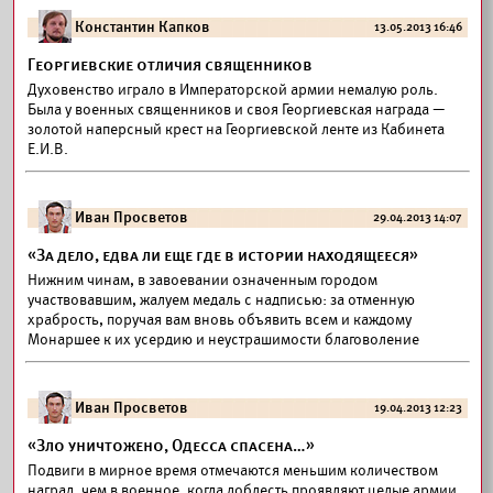
Константин Капков
13.05.2013 16:46
Георгиевские отличия священников
Духовенство играло в Императорской армии немалую роль.
Была у военных священников и своя Георгиевская награда —
золотой наперсный крест на Георгиевской ленте из Кабинета
Е.И.В.
Иван Просветов
29.04.2013 14:07
«За дело, едва ли еще где в истории находящееся»
Нижним чинам, в завоевании означенным городом
участвовавшим, жалуем медаль с надписью: за отменную
храбрость, поручая вам вновь объявить всем и каждому
Монаршее к их усердию и неустрашимости благоволение
Иван Просветов
19.04.2013 12:23
«Зло уничтожено, Одесса спасена…»
Подвиги в мирное время отмечаются меньшим количеством
наград, чем в военное, когда доблесть проявляют целые армии.