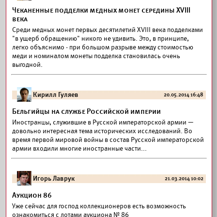
Чеканенные подделки медных монет середины XVIII
века
Среди медных монет первых десятилетий XVIII века подделками
"в ущерб обращению" никого не удивить. Это, в принципе,
легко объяснимо - при большом разрыве между стоимостью
меди и номиналом монеты подделка становилась очень
выгодной.
Кирилл Гуляев
20.05.2014 16:48
Бельгийцы на службе Российской империи
Иностранцы, служившие в Русской императорской армии —
довольно интересная тема исторических исследований. Во
время первой мировой войны в состав Русской императорской
армии входили многие иностранные части...
Игорь Лаврук
21.03.2014 10:02
Аукцион 86
Уже сейчас для господ коллекционеров есть возможность
ознакомиться с лотами аукциона № 86