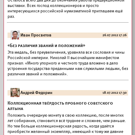
Осталось всего два дня до окончания работы предаукционной
выставки. Всех господ коллекционеров и просто
интересующихся российской нумизматикой приглашаем ещё
раз.
Иван Просветов
26.07.2012 17:26
«Без различия званий и положений»
Эта медаль, без преувеличения, уравняла все сословия и чины
Российской империи. Николай II высочайшим манифестом
признал: «Много упорного и честного труда вложено в дело
устроения государства преданными нам служилыми людьми, без
различия званий и положений».
Андрей Федорин
18.07.2012 17:30
Коллекционная твёрдость пробного советского
алтына
Положить очередную монету в свою коллекцию, после многих
лет собирания, становится всё труднее и сложнее, чем раньше.
Но тем больше коллекционерская радость, когда удаётся
приобрести желанный экземпляр, имеющий к тому-же давние